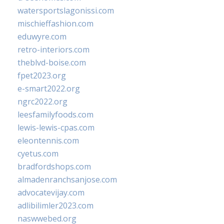
watersportslagonissi.com
mischieffashion.com
eduwyre.com
retro-interiors.com
theblvd-boise.com
fpet2023.org
e-smart2022.org
ngrc2022.org
leesfamilyfoods.com
lewis-lewis-cpas.com
eleontennis.com
cyetus.com
bradfordshops.com
almadenranchsanjose.com
advocatevijay.com
adlibilimler2023.com
naswwebed.org