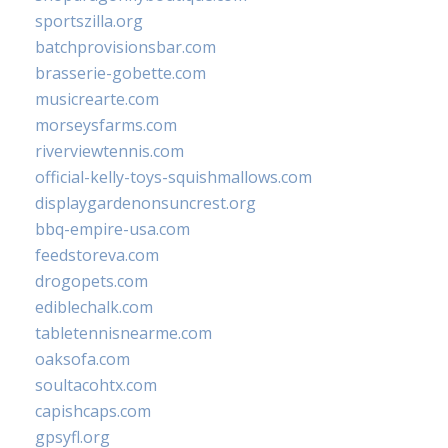
sportszilla.org
batchprovisionsbar.com
brasserie-gobette.com
musicrearte.com
morseysfarms.com
riverviewtennis.com
official-kelly-toys-squishmallows.com
displaygardenonsuncrest.org
bbq-empire-usa.com
feedstoreva.com
drogopets.com
ediblechalk.com
tabletennisnearme.com
oaksofa.com
soultacohtx.com
capishcaps.com
gpsyfl.org