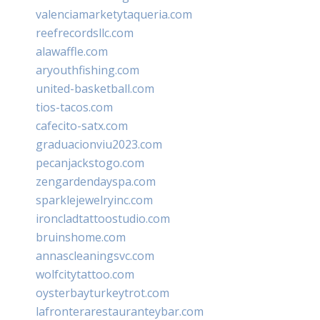
valenciamarketytaqueria.com
reefrecordsllc.com
alawaffle.com
aryouthfishing.com
united-basketball.com
tios-tacos.com
cafecito-satx.com
graduacionviu2023.com
pecanjackstogo.com
zengardendayspa.com
sparklejewelryinc.com
ironcladtattoostudio.com
bruinshome.com
annascleaningsvc.com
wolfcitytattoo.com
oysterbayturkeytrot.com
lafronterarestauranteybar.com