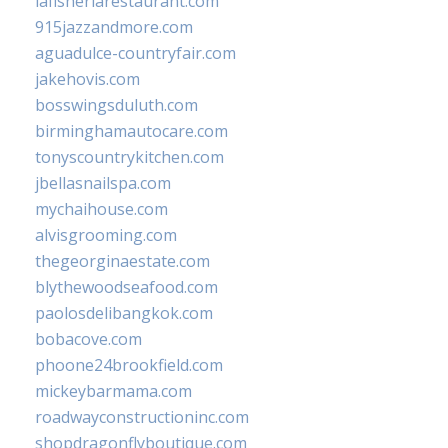
lafisheriarestaurant.com
915jazzandmore.com
aguadulce-countryfair.com
jakehovis.com
bosswingsduluth.com
birminghamautocare.com
tonyscountrykitchen.com
jbellasnailspa.com
mychaihouse.com
alvisgrooming.com
thegeorginaestate.com
blythewoodseafood.com
paolosdelibangkok.com
bobacove.com
phoone24brookfield.com
mickeybarmama.com
roadwayconstructioninc.com
shopdragonflyboutique.com