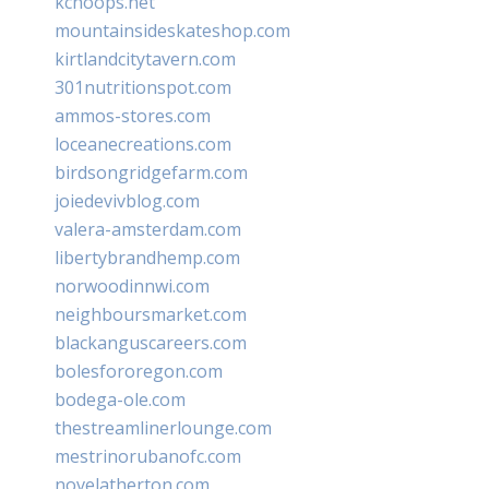
kchoops.net
mountainsideskateshop.com
kirtlandcitytavern.com
301nutritionspot.com
ammos-stores.com
loceanecreations.com
birdsongridgefarm.com
joiedevivblog.com
valera-amsterdam.com
libertybrandhemp.com
norwoodinnwi.com
neighboursmarket.com
blackanguscareers.com
bolesfororegon.com
bodega-ole.com
thestreamlinerlounge.com
mestrinorubanofc.com
novelatherton.com