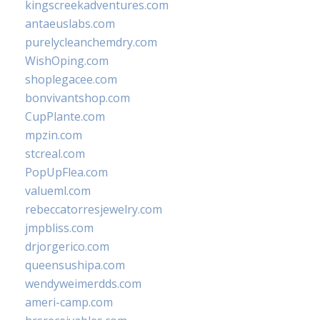
kingscreekadventures.com
antaeuslabs.com
purelycleanchemdry.com
WishOping.com
shoplegacee.com
bonvivantshop.com
CupPlante.com
mpzin.com
stcreal.com
PopUpFlea.com
valueml.com
rebeccatorresjewelry.com
jmpbliss.com
drjorgerico.com
queensushipa.com
wendyweimerdds.com
ameri-camp.com