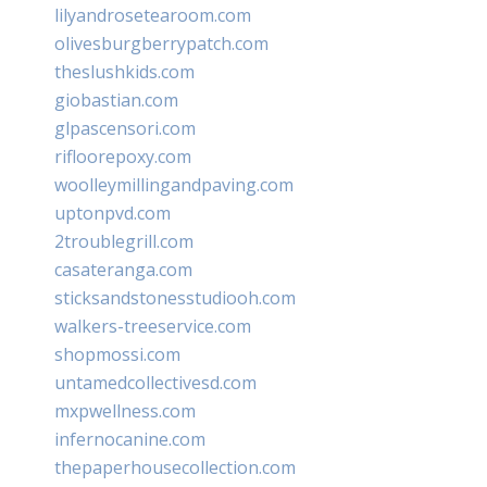
lilyandrosetearoom.com
olivesburgberrypatch.com
theslushkids.com
giobastian.com
glpascensori.com
rifloorepoxy.com
woolleymillingandpaving.com
uptonpvd.com
2troublegrill.com
casateranga.com
sticksandstonesstudiooh.com
walkers-treeservice.com
shopmossi.com
untamedcollectivesd.com
mxpwellness.com
infernocanine.com
thepaperhousecollection.com