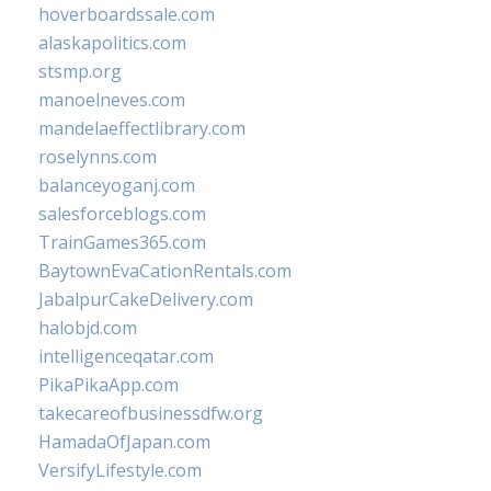
hoverboardssale.com
alaskapolitics.com
stsmp.org
manoelneves.com
mandelaeffectlibrary.com
roselynns.com
balanceyoganj.com
salesforceblogs.com
TrainGames365.com
BaytownEvaCationRentals.com
JabalpurCakeDelivery.com
halobjd.com
intelligenceqatar.com
PikaPikaApp.com
takecareofbusinessdfw.org
HamadaOfJapan.com
VersifyLifestyle.com