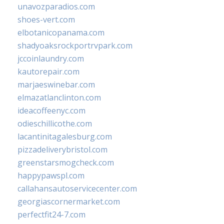
unavozparadios.com
shoes-vert.com
elbotanicopanama.com
shadyoaksrockportrvpark.com
jccoinlaundry.com
kautorepair.com
marjaeswinebar.com
elmazatlanclinton.com
ideacoffeenyc.com
odieschillicothe.com
lacantinitagalesburg.com
pizzadeliverybristol.com
greenstarsmogcheck.com
happypawspl.com
callahansautoservicecenter.com
georgiascornermarket.com
perfectfit24-7.com