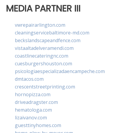
MEDIA PARTNER III
vwrepairarlington.com
cleaningservicebaltimore-md.com
beckslandscapeandfence.com
vistaaltadelveramendi.com
coastlinecateringnc.com
cuesburgershouston.com
psicologiaespecializadaencampeche.com
dmtacos.com
crescentstreetprinting.com
hornopizza.com
driveadragster.com
hematologa.com
lizaivanov.com
guesttinyhomes.com
home-plow-by-meyer.com