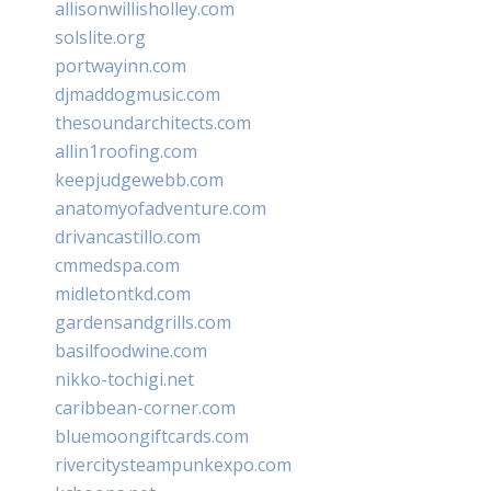
allisonwillisholley.com
solslite.org
portwayinn.com
djmaddogmusic.com
thesoundarchitects.com
allin1roofing.com
keepjudgewebb.com
anatomyofadventure.com
drivancastillo.com
cmmedspa.com
midletontkd.com
gardensandgrills.com
basilfoodwine.com
nikko-tochigi.net
caribbean-corner.com
bluemoongiftcards.com
rivercitysteampunkexpo.com