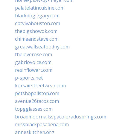
palatelatincuisine.com
blackdoglegacy.com
eatvivahouston.com
thebigshowok.com
chimeandstave.com
greatwallseafoodny.com
theloverose.com
gabriovoice.com
resinflowart.com
p-sports.net
korsairstreetwear.com
petshopallston.com
avenue26tacos.com
topgglasses.com
broadmoornailsspacoloradosprings.com
missblackpasadena.com
anneskitchen.org