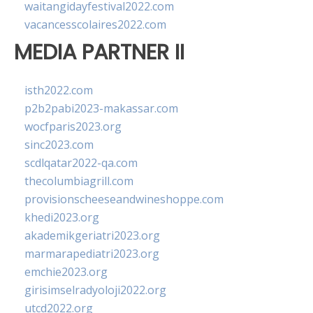
waitangidayfestival2022.com
vacancesscolaires2022.com
MEDIA PARTNER II
isth2022.com
p2b2pabi2023-makassar.com
wocfparis2023.org
sinc2023.com
scdlqatar2022-qa.com
thecolumbiagrill.com
provisionscheeseandwineshoppe.com
khedi2023.org
akademikgeriatri2023.org
marmarapediatri2023.org
emchie2023.org
girisimselradyoloji2022.org
utcd2022.org