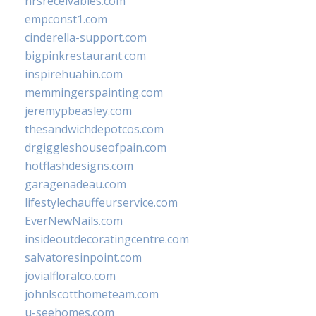
hrsreceivables.com
empconst1.com
cinderella-support.com
bigpinkrestaurant.com
inspirehuahin.com
memmingerspainting.com
jeremypbeasley.com
thesandwichdepotcos.com
drgiggleshouseofpain.com
hotflashdesigns.com
garagenadeau.com
lifestylechauffeurservice.com
EverNewNails.com
insideoutdecoratingcentre.com
salvatoresinpoint.com
jovialfloralco.com
johnlscotthometeam.com
u-seehomes.com