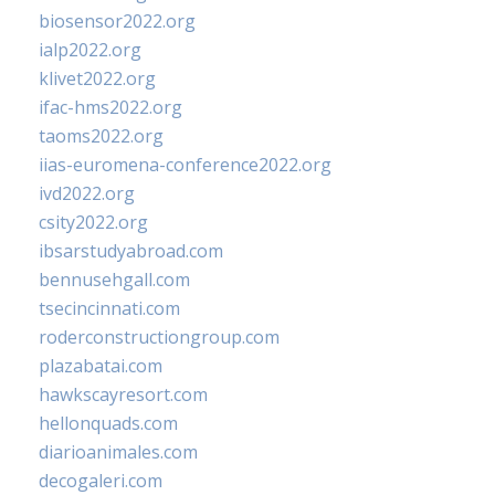
biosensor2022.org
ialp2022.org
klivet2022.org
ifac-hms2022.org
taoms2022.org
iias-euromena-conference2022.org
ivd2022.org
csity2022.org
ibsarstudyabroad.com
bennusehgall.com
tsecincinnati.com
roderconstructiongroup.com
plazabatai.com
hawkscayresort.com
hellonquads.com
diarioanimales.com
decogaleri.com