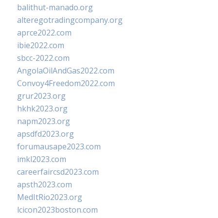
balithut-manado.org
alteregotradingcompany.org
aprce2022.com
ibie2022.com
sbcc-2022.com
AngolaOilAndGas2022.com
Convoy4Freedom2022.com
grur2023.org
hkhk2023.org
napm2023.org
apsdfd2023.org
forumausape2023.com
imkl2023.com
careerfaircsd2023.com
apsth2023.com
MedItRio2023.org
lcicon2023boston.com