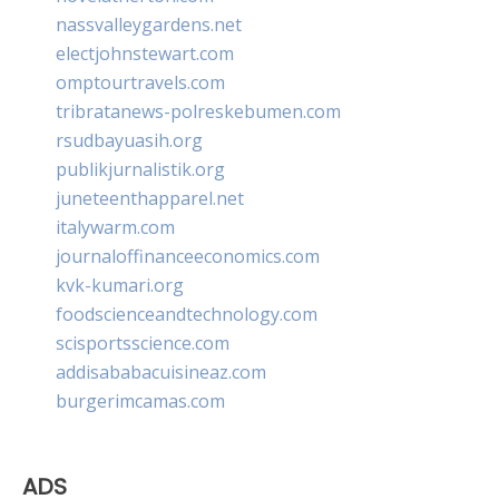
nassvalleygardens.net
electjohnstewart.com
omptourtravels.com
tribratanews-polreskebumen.com
rsudbayuasih.org
publikjurnalistik.org
juneteenthapparel.net
italywarm.com
journaloffinanceeconomics.com
kvk-kumari.org
foodscienceandtechnology.com
scisportsscience.com
addisababacuisineaz.com
burgerimcamas.com
ADS