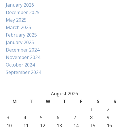
January 2026
December 2025
May 2025
March 2025
February 2025
January 2025
December 2024
November 2024
October 2024
September 2024
August 2026
M
T
W
T
F
S
S
1
2
3
4
5
6
7
8
9
10
11
12
13
14
15
16