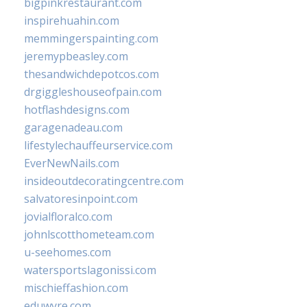
bigpinkrestaurant.com
inspirehuahin.com
memmingerspainting.com
jeremypbeasley.com
thesandwichdepotcos.com
drgiggleshouseofpain.com
hotflashdesigns.com
garagenadeau.com
lifestylechauffeurservice.com
EverNewNails.com
insideoutdecoratingcentre.com
salvatoresinpoint.com
jovialfloralco.com
johnlscotthometeam.com
u-seehomes.com
watersportslagonissi.com
mischieffashion.com
eduwyre.com