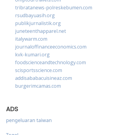
tribratanews-polreskebumen.com
rsudbayuasih.org
publikjurnalistik.org
juneteenthapparel.net
italywarm.com
journaloffinanceeconomics.com
kvk-kumari.org
foodscienceandtechnology.com
scisportsscience.com
addisababacuisineaz.com
burgerimcamas.com
ADS
pengeluaran taiwan
Togel