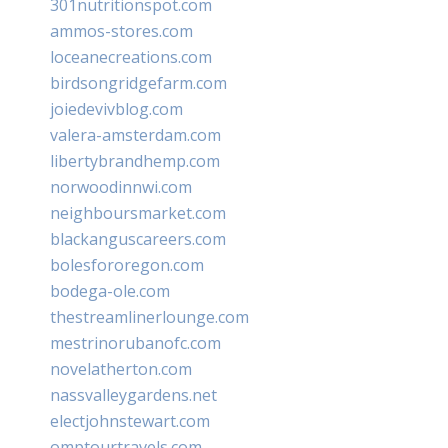
301nutritionspot.com
ammos-stores.com
loceanecreations.com
birdsongridgefarm.com
joiedevivblog.com
valera-amsterdam.com
libertybrandhemp.com
norwoodinnwi.com
neighboursmarket.com
blackanguscareers.com
bolesfororegon.com
bodega-ole.com
thestreamlinerlounge.com
mestrinorubanofc.com
novelatherton.com
nassvalleygardens.net
electjohnstewart.com
omptourtravels.com