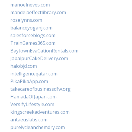
manoelneves.com
mandelaeffectlibrary.com
roselynns.com
balanceyoganj.com
salesforceblogs.com
TrainGames365.com
BaytownEvaCationRentals.com
JabalpurCakeDelivery.com
halobjd.com
intelligenceqatar.com
PikaPikaApp.com
takecareofbusinessdfw.org
HamadaOfJapan.com
VersifyLifestyle.com
kingscreekadventures.com
antaeuslabs.com
purelycleanchemdry.com