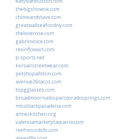
eatvivahouston.com
thebigshowok.com
chimeandstave.com
greatwallseafoodny.com
theloverose.com
gabriovoice.com
resinflowart.com
p-sports.net
korsairstreetwear.com
petshopallston.com
avenue26tacos.com
topgglasses.com
broadmoornailsspacoloradosprings.com
missblackpasadena.com
anneskitchen.org
valenciamarketytaqueria.com
reefrecordsllc.com
alawaffle.com