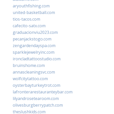
aryouthfishing.com
united-basketball.com
tios-tacos.com
cafecito-satx.com
graduacionviu2023.com
pecanjackstogo.com
zengardendayspa.com
sparklejewelryinc.com
ironcladtattoostudio.com
bruinshome.com
annascleaningsvc.com
wolfcitytattoo.com
oysterbayturkeytrot.com
lafronterarestauranteybar.com
lilyandrosetearoom.com
olivesburgberrypatch.com
theslushkids.com