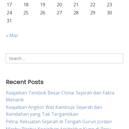
17
18
19
20
21
22
23
24
25
26
27
28
29
30
31
« Mar
Search
for:
Recent Posts
Keajaiban Tembok Besar China: Sejarah dan Fakta
Menarik
Keajaiban Angkor Wat Kamboja: Sejarah dan
Keindahan yang Tak Tergantikan
Petra, Kekuatan Sejarah di Tengah Gurun Jordan