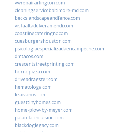
vwrepairarlington.com
cleaningservicebaltimore-md.com
beckslandscapeandfence.com
vistaaltadelveramendi.com
coastlinecateringnc.com
cuesburgershouston.com
psicologiaespecializadaencampeche.com
dmtacos.com
crescentstreetprinting.com
hornopizza.com
driveadragster.com
hematologa.com
lizaivanov.com
guesttinyhomes.com
home-plow-by-meyer.com
palatelatincuisine.com
blackdoglegacy.com