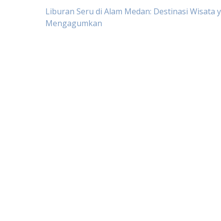
Post
Liburan Seru di Alam Medan: Destinasi Wisata 
Mengagumkan
navigation