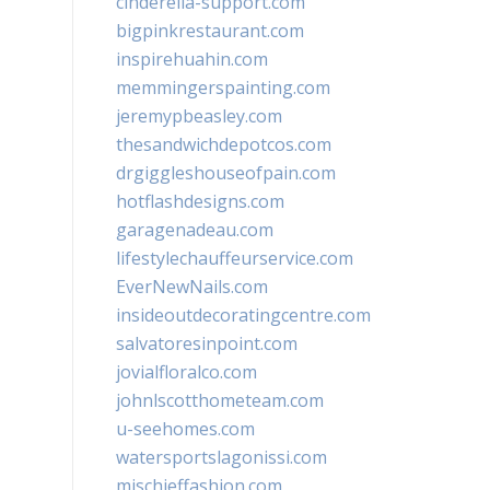
cinderella-support.com
bigpinkrestaurant.com
inspirehuahin.com
memmingerspainting.com
jeremypbeasley.com
thesandwichdepotcos.com
drgiggleshouseofpain.com
hotflashdesigns.com
garagenadeau.com
lifestylechauffeurservice.com
EverNewNails.com
insideoutdecoratingcentre.com
salvatoresinpoint.com
jovialfloralco.com
johnlscotthometeam.com
u-seehomes.com
watersportslagonissi.com
mischieffashion.com