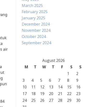
March 2025
February 2025
yang
January 2025
December 2024
November 2024
October 2024
ntuk
September 2024
ta
s air
August 2026
wa
M
T
W
T
F
S
S
rut
1
2
ug
3
4
5
6
7
8
9
upun
10
11
12
13
14
15
16
17
18
19
20
21
22
23
24
25
26
27
28
29
30
 84