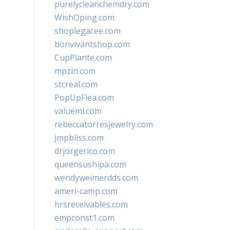
purelycleanchemdry.com
WishOping.com
shoplegacee.com
bonvivantshop.com
CupPlante.com
mpzin.com
stcreal.com
PopUpFlea.com
valueml.com
rebeccatorresjewelry.com
jmpbliss.com
drjorgerico.com
queensushipa.com
wendyweimerdds.com
ameri-camp.com
hrsreceivables.com
empconst1.com