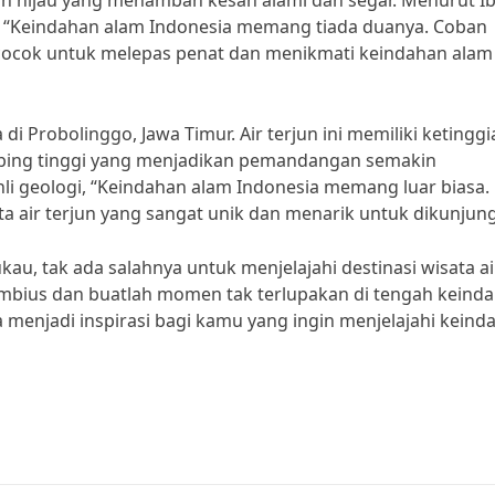
an hijau yang menambah kesan alami dan segar. Menurut I
o, “Keindahan alam Indonesia memang tiada duanya. Coban
g cocok untuk melepas penat dan menikmati keindahan alam
 di Probolinggo, Jawa Timur. Air terjun ini memiliki ketingg
-tebing tinggi yang menjadikan pemandangan semakin
i geologi, “Keindahan alam Indonesia memang luar biasa.
ta air terjun yang sangat unik dan menarik untuk dikunjung
, tak ada salahnya untuk menjelajahi destinasi wisata ai
embius dan buatlah momen tak terlupakan di tengah keind
a menjadi inspirasi bagi kamu yang ingin menjelajahi keind