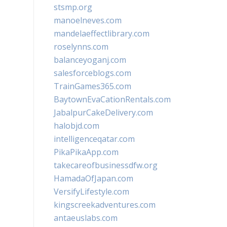
stsmp.org
manoelneves.com
mandelaeffectlibrary.com
roselynns.com
balanceyoganj.com
salesforceblogs.com
TrainGames365.com
BaytownEvaCationRentals.com
JabalpurCakeDelivery.com
halobjd.com
intelligenceqatar.com
PikaPikaApp.com
takecareofbusinessdfw.org
HamadaOfJapan.com
VersifyLifestyle.com
kingscreekadventures.com
antaeuslabs.com