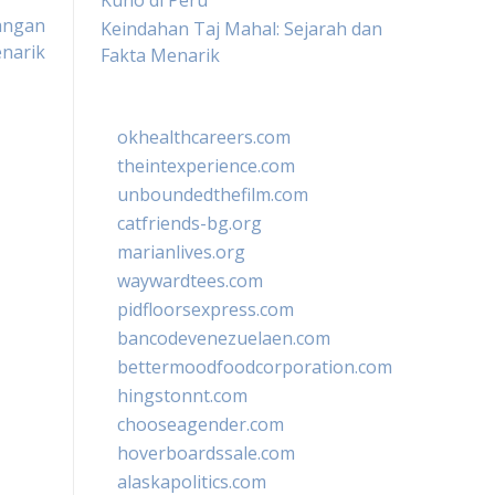
Kuno di Peru
langan
Keindahan Taj Mahal: Sejarah dan
narik
Fakta Menarik
okhealthcareers.com
theintexperience.com
unboundedthefilm.com
catfriends-bg.org
marianlives.org
waywardtees.com
pidfloorsexpress.com
bancodevenezuelaen.com
bettermoodfoodcorporation.com
hingstonnt.com
chooseagender.com
hoverboardssale.com
alaskapolitics.com