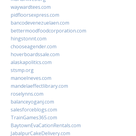
waywardtees.com
pidfloorsexpress.com
bancodevenezuelaen.com
bettermoodfoodcorporation.com
hingstonnt.com
chooseagender.com
hoverboardssale.com
alaskapolitics.com
stsmp.org
manoelneves.com
mandelaeffectlibrary.com
roselynns.com
balanceyoganj.com
salesforceblogs.com
TrainGames365.com
BaytownEvaCationRentals.com
JabalpurCakeDelivery.com