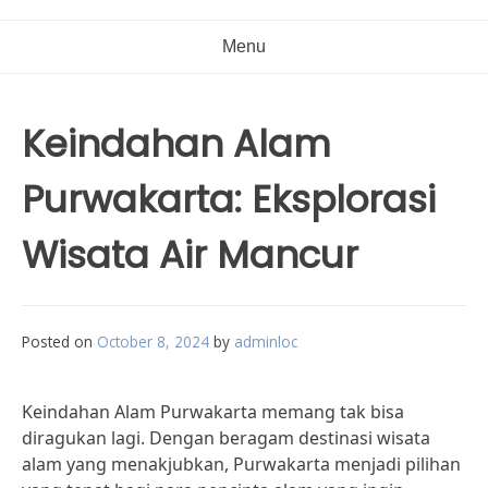
Menu
Keindahan Alam
Purwakarta: Eksplorasi
Wisata Air Mancur
Posted on
October 8, 2024
by
adminloc
Keindahan Alam Purwakarta memang tak bisa
diragukan lagi. Dengan beragam destinasi wisata
alam yang menakjubkan, Purwakarta menjadi pilihan