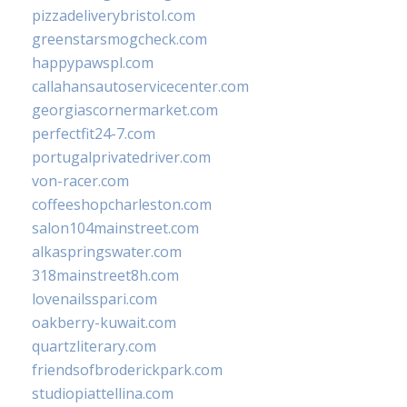
pizzadeliverybristol.com
greenstarsmogcheck.com
happypawspl.com
callahansautoservicecenter.com
georgiascornermarket.com
perfectfit24-7.com
portugalprivatedriver.com
von-racer.com
coffeeshopcharleston.com
salon104mainstreet.com
alkaspringswater.com
318mainstreet8h.com
lovenailsspari.com
oakberry-kuwait.com
quartzliterary.com
friendsofbroderickpark.com
studiopiattellina.com