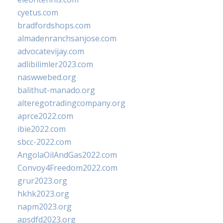
cyetus.com
bradfordshops.com
almadenranchsanjose.com
advocatevijay.com
adlibilimler2023.com
naswwebed.org
balithut-manado.org
alteregotradingcompany.org
aprce2022.com
ibie2022.com
sbcc-2022.com
AngolaOilAndGas2022.com
Convoy4Freedom2022.com
grur2023.org
hkhk2023.org
napm2023.org
apsdfd2023.org