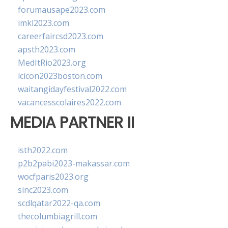
forumausape2023.com
imkl2023.com
careerfaircsd2023.com
apsth2023.com
MedItRio2023.org
lcicon2023boston.com
waitangidayfestival2022.com
vacancesscolaires2022.com
MEDIA PARTNER II
isth2022.com
p2b2pabi2023-makassar.com
wocfparis2023.org
sinc2023.com
scdlqatar2022-qa.com
thecolumbiagrill.com