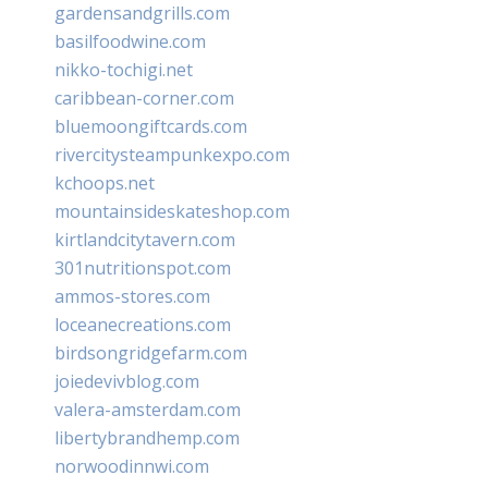
gardensandgrills.com
basilfoodwine.com
nikko-tochigi.net
caribbean-corner.com
bluemoongiftcards.com
rivercitysteampunkexpo.com
kchoops.net
mountainsideskateshop.com
kirtlandcitytavern.com
301nutritionspot.com
ammos-stores.com
loceanecreations.com
birdsongridgefarm.com
joiedevivblog.com
valera-amsterdam.com
libertybrandhemp.com
norwoodinnwi.com