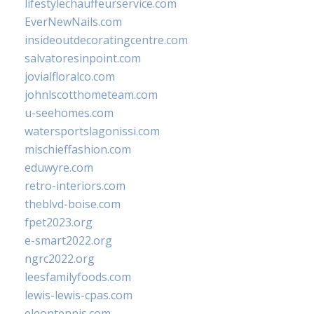
lifestylechauffeurservice.com
EverNewNails.com
insideoutdecoratingcentre.com
salvatoresinpoint.com
jovialfloralco.com
johnlscotthometeam.com
u-seehomes.com
watersportslagonissi.com
mischieffashion.com
eduwyre.com
retro-interiors.com
theblvd-boise.com
fpet2023.org
e-smart2022.org
ngrc2022.org
leesfamilyfoods.com
lewis-lewis-cpas.com
eleontennis.com