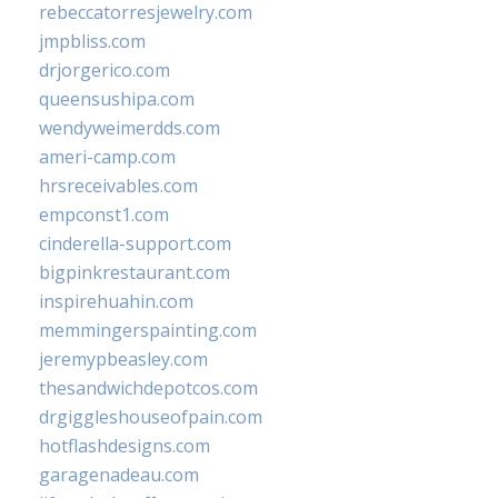
rebeccatorresjewelry.com
jmpbliss.com
drjorgerico.com
queensushipa.com
wendyweimerdds.com
ameri-camp.com
hrsreceivables.com
empconst1.com
cinderella-support.com
bigpinkrestaurant.com
inspirehuahin.com
memmingerspainting.com
jeremypbeasley.com
thesandwichdepotcos.com
drgiggleshouseofpain.com
hotflashdesigns.com
garagenadeau.com