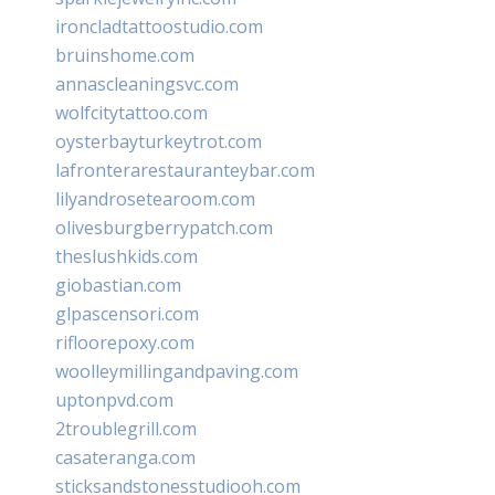
ironcladtattoostudio.com
bruinshome.com
annascleaningsvc.com
wolfcitytattoo.com
oysterbayturkeytrot.com
lafronterarestauranteybar.com
lilyandrosetearoom.com
olivesburgberrypatch.com
theslushkids.com
giobastian.com
glpascensori.com
rifloorepoxy.com
woolleymillingandpaving.com
uptonpvd.com
2troublegrill.com
casateranga.com
sticksandstonesstudiooh.com