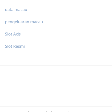
data macau
pengeluaran macau
Slot Axis
Slot Resmi