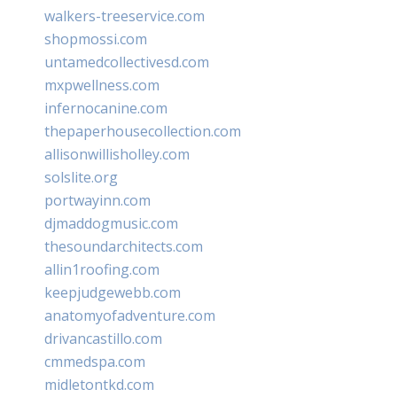
walkers-treeservice.com
shopmossi.com
untamedcollectivesd.com
mxpwellness.com
infernocanine.com
thepaperhousecollection.com
allisonwillisholley.com
solslite.org
portwayinn.com
djmaddogmusic.com
thesoundarchitects.com
allin1roofing.com
keepjudgewebb.com
anatomyofadventure.com
drivancastillo.com
cmmedspa.com
midletontkd.com