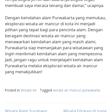
membuat saya merasa tenang dan damai,” ucapnya.
Dengan keindahan alam Purwakarta yang memukau,
eksplorasi wisata air mancur di kota ini menjadi
pilihan yang tepat bagi para pencinta alam. Dengan
beragam destinasi wisata air mancur yang
menawarkan keindahan alam yang masih alami,
Purwakarta siap memanjakan para wisatawan yang
ingin menikmati keindahan alam yang mempesona.
Jadi, jangan ragu untuk menjelajahi keindahan alam
Purwakarta melalui eksplorasi wisata air mancur
yang menakjubkan!
Posted in
Wisata Air
Tagged
wisata air mancur purwakarta
Wisata Alam Surabaya:
Wisata Edukasi di Jogja: