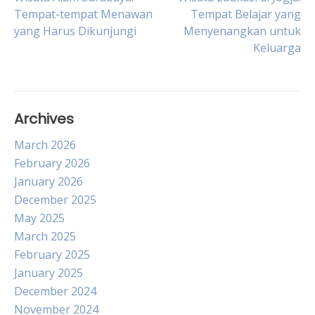
Post
Tempat-tempat Menawan
Tempat Belajar yang
yang Harus Dikunjungi
Menyenangkan untuk
navigation
Keluarga
Archives
March 2026
February 2026
January 2026
December 2025
May 2025
March 2025
February 2025
January 2025
December 2024
November 2024