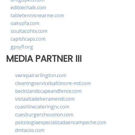
ediblechalk.com
tabletennisnearme.com
oaksofa.com
soultacohtx.com
capishcaps.com
gpsyfl.org
MEDIA PARTNER III
vwrepairarlington.com
cleaningservicebaltimore-md.com
beckslandscapeandfence.com
vistaaltadelveramendi.com
coastlinecateringnc.com
cuesburgershouston.com
psicologiaespecializadaencampeche.com
dmtacos.com