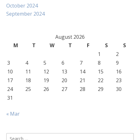
October 2024
September 2024
August 2026
M
T
W
T
F
S
S
1
2
3
4
5
6
7
8
9
10
11
12
13
14
15
16
17
18
19
20
21
22
23
24
25
26
27
28
29
30
31
« Mar
Search