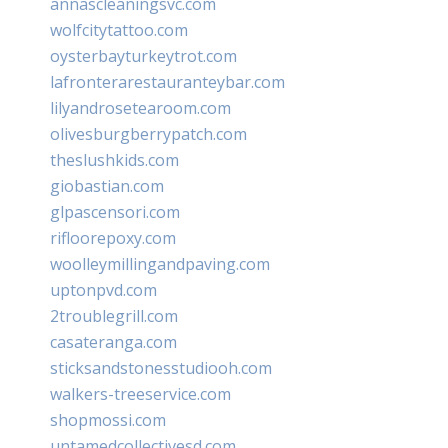
annascleaningsvc.com
wolfcitytattoo.com
oysterbayturkeytrot.com
lafronterarestauranteybar.com
lilyandrosetearoom.com
olivesburgberrypatch.com
theslushkids.com
giobastian.com
glpascensori.com
rifloorepoxy.com
woolleymillingandpaving.com
uptonpvd.com
2troublegrill.com
casateranga.com
sticksandstonesstudiooh.com
walkers-treeservice.com
shopmossi.com
untamedcollectivesd.com