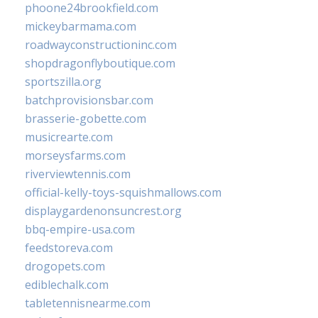
phoone24brookfield.com
mickeybarmama.com
roadwayconstructioninc.com
shopdragonflyboutique.com
sportszilla.org
batchprovisionsbar.com
brasserie-gobette.com
musicrearte.com
morseysfarms.com
riverviewtennis.com
official-kelly-toys-squishmallows.com
displaygardenonsuncrest.org
bbq-empire-usa.com
feedstoreva.com
drogopets.com
ediblechalk.com
tabletennisnearme.com