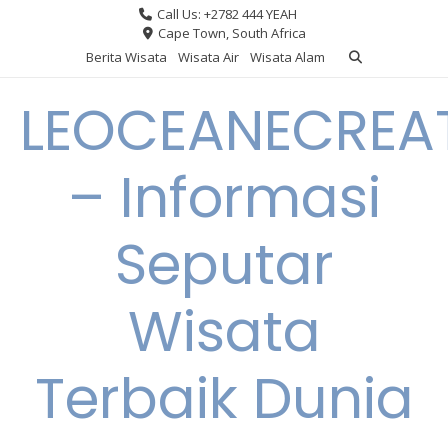
Skip
Call Us: +2782 444 YEAH
to
Cape Town, South Africa
content
Berita Wisata
Wisata Air
Wisata Alam
LEOCEANECREA
– Informasi
Seputar
Wisata
Terbaik Dunia