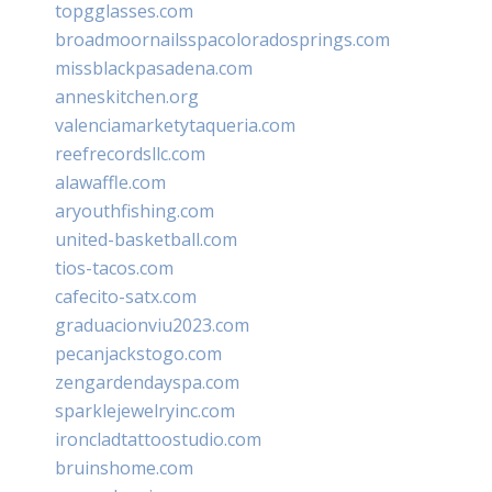
topgglasses.com
broadmoornailsspacoloradosprings.com
missblackpasadena.com
anneskitchen.org
valenciamarketytaqueria.com
reefrecordsllc.com
alawaffle.com
aryouthfishing.com
united-basketball.com
tios-tacos.com
cafecito-satx.com
graduacionviu2023.com
pecanjackstogo.com
zengardendayspa.com
sparklejewelryinc.com
ironcladtattoostudio.com
bruinshome.com