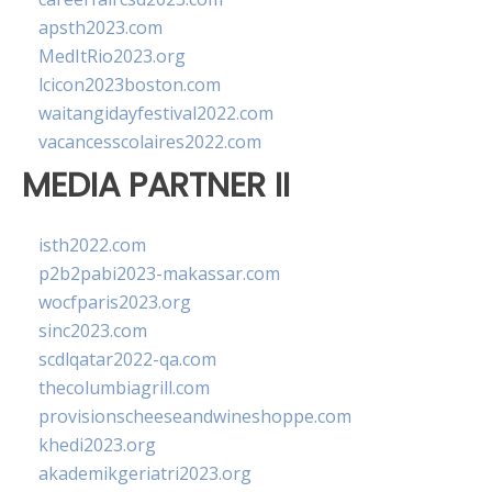
apsth2023.com
MedItRio2023.org
lcicon2023boston.com
waitangidayfestival2022.com
vacancesscolaires2022.com
MEDIA PARTNER II
isth2022.com
p2b2pabi2023-makassar.com
wocfparis2023.org
sinc2023.com
scdlqatar2022-qa.com
thecolumbiagrill.com
provisionscheeseandwineshoppe.com
khedi2023.org
akademikgeriatri2023.org