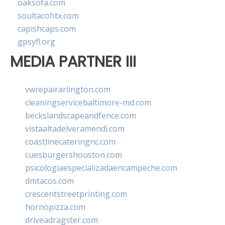
oaksofa.com
soultacohtx.com
capishcaps.com
gpsyfl.org
MEDIA PARTNER III
vwrepairarlington.com
cleaningservicebaltimore-md.com
beckslandscapeandfence.com
vistaaltadelveramendi.com
coastlinecateringnc.com
cuesburgershouston.com
psicologiaespecializadaencampeche.com
dmtacos.com
crescentstreetprinting.com
hornopizza.com
driveadragster.com