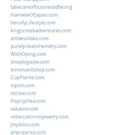
takecareofbusinessdfw.org
HamadaOfJapan.com
VersifyLifestyle.com
kingscreekadventures.com
antaeuslabs.com
purelycleanchemdry.com
WishOping.com
shoplegacee.com
bonvivantshop.com
CupPlante.com
mpzin.com
stcreal.com
PopUpFlea.com
valueml.com
rebeccatorresjewelry.com
jmpbliss.com
drjorgerico.com