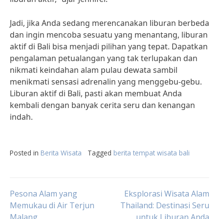
Jadi, jika Anda sedang merencanakan liburan berbeda
dan ingin mencoba sesuatu yang menantang, liburan
aktif di Bali bisa menjadi pilihan yang tepat. Dapatkan
pengalaman petualangan yang tak terlupakan dan
nikmati keindahan alam pulau dewata sambil
menikmati sensasi adrenalin yang menggebu-gebu.
Liburan aktif di Bali, pasti akan membuat Anda
kembali dengan banyak cerita seru dan kenangan
indah.
Posted in
Berita Wisata
Tagged
berita tempat wisata bali
Post
Pesona Alam yang
Eksplorasi Wisata Alam
Memukau di Air Terjun
Thailand: Destinasi Seru
Malang
untuk Liburan Anda