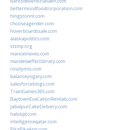
bancodevenezuelaen.com
bettermoodfoodcorporation.com
hingstonnt.com
chooseagender.com
hoverboardssale.com
alaskapolitics.com
stsmp.org
manoelneves.com
mandelaeffectlibrary.com
roselynns.com
balanceyoganj.com
salesforceblogs.com
TrainGames365.com
BaytownEvaCationRentals.com
JabalpurCakeDelivery.com
halobjd.com
intelligenceqatar.com
PikaPikaApp.com