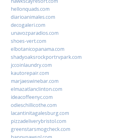
hawkscayresort.com
hellonquads.com
diarioanimales.com
decogaleri.com
unavozparadios.com
shoes-vert.com
elbotanicopanama.com
shadyoaksrockportrvpark.com
jccoinlaundry.com
kautorepair.com
marjaeswinebar.com
elmazatlanclinton.com
ideacoffeenyc.com
odieschillicothe.com
lacantinitagalesburg.com
pizzadeliverybristol.com
greenstarsmogcheck.com
happypawspl.com