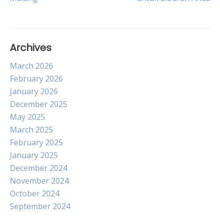
navigation
Archives
March 2026
February 2026
January 2026
December 2025
May 2025
March 2025
February 2025
January 2025
December 2024
November 2024
October 2024
September 2024