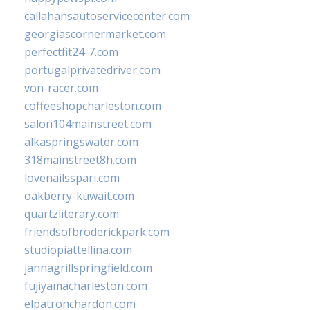
callahansautoservicecenter.com
georgiascornermarket.com
perfectfit24-7.com
portugalprivatedriver.com
von-racer.com
coffeeshopcharleston.com
salon104mainstreet.com
alkaspringswater.com
318mainstreet8h.com
lovenailsspari.com
oakberry-kuwait.com
quartzliterary.com
friendsofbroderickpark.com
studiopiattellina.com
jannagrillspringfield.com
fujiyamacharleston.com
elpatronchardon.com