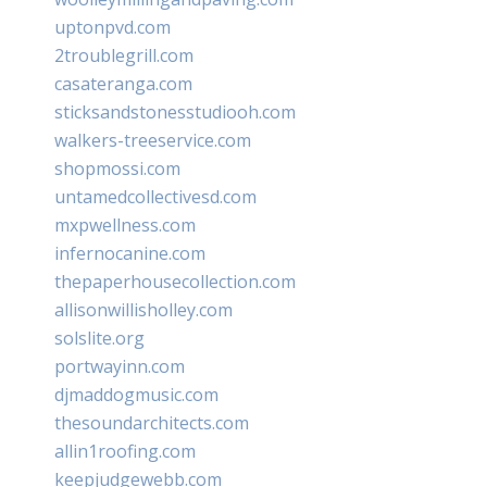
uptonpvd.com
2troublegrill.com
casateranga.com
sticksandstonesstudiooh.com
walkers-treeservice.com
shopmossi.com
untamedcollectivesd.com
mxpwellness.com
infernocanine.com
thepaperhousecollection.com
allisonwillisholley.com
solslite.org
portwayinn.com
djmaddogmusic.com
thesoundarchitects.com
allin1roofing.com
keepjudgewebb.com