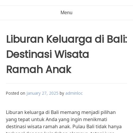
Menu
Liburan Keluarga di Bali:
Destinasi Wisata
Ramah Anak
Posted on
January 27, 2025
by
adminloc
Liburan keluarga di Bali memang menjadi pilihan
yang tepat untuk Anda yang ingin menikmati
destinasi wisata ramah anak. Pulau Bali tidak hanya