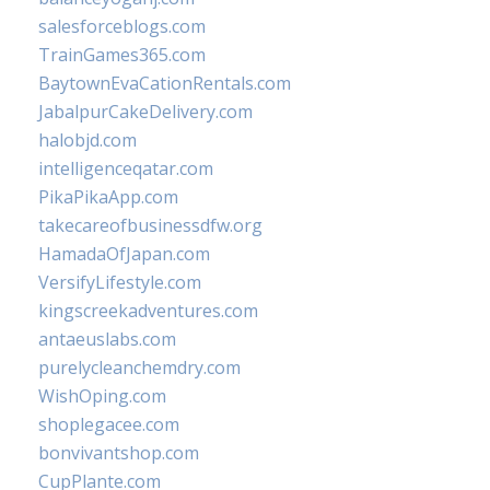
salesforceblogs.com
TrainGames365.com
BaytownEvaCationRentals.com
JabalpurCakeDelivery.com
halobjd.com
intelligenceqatar.com
PikaPikaApp.com
takecareofbusinessdfw.org
HamadaOfJapan.com
VersifyLifestyle.com
kingscreekadventures.com
antaeuslabs.com
purelycleanchemdry.com
WishOping.com
shoplegacee.com
bonvivantshop.com
CupPlante.com