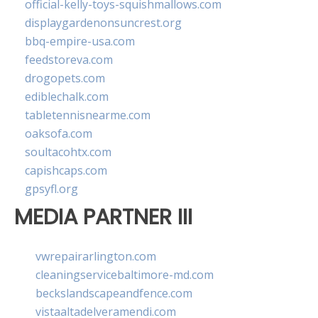
official-kelly-toys-squishmallows.com
displaygardenonsuncrest.org
bbq-empire-usa.com
feedstoreva.com
drogopets.com
ediblechalk.com
tabletennisnearme.com
oaksofa.com
soultacohtx.com
capishcaps.com
gpsyfl.org
MEDIA PARTNER III
vwrepairarlington.com
cleaningservicebaltimore-md.com
beckslandscapeandfence.com
vistaaltadelveramendi.com