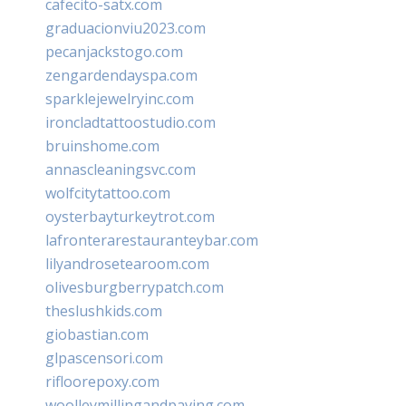
cafecito-satx.com
graduacionviu2023.com
pecanjackstogo.com
zengardendayspa.com
sparklejewelryinc.com
ironcladtattoostudio.com
bruinshome.com
annascleaningsvc.com
wolfcitytattoo.com
oysterbayturkeytrot.com
lafronterarestauranteybar.com
lilyandrosetearoom.com
olivesburgberrypatch.com
theslushkids.com
giobastian.com
glpascensori.com
rifloorepoxy.com
woolleymillingandpaving.com