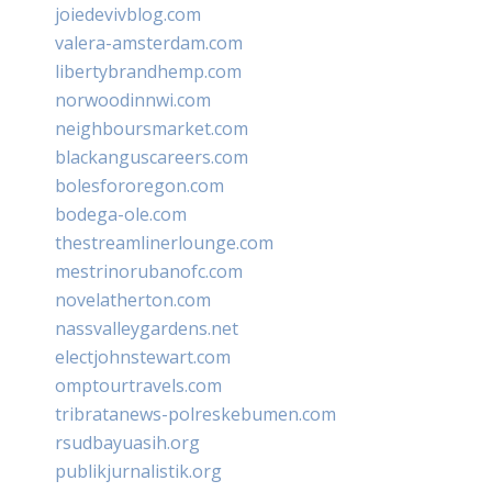
joiedevivblog.com
valera-amsterdam.com
libertybrandhemp.com
norwoodinnwi.com
neighboursmarket.com
blackanguscareers.com
bolesfororegon.com
bodega-ole.com
thestreamlinerlounge.com
mestrinorubanofc.com
novelatherton.com
nassvalleygardens.net
electjohnstewart.com
omptourtravels.com
tribratanews-polreskebumen.com
rsudbayuasih.org
publikjurnalistik.org