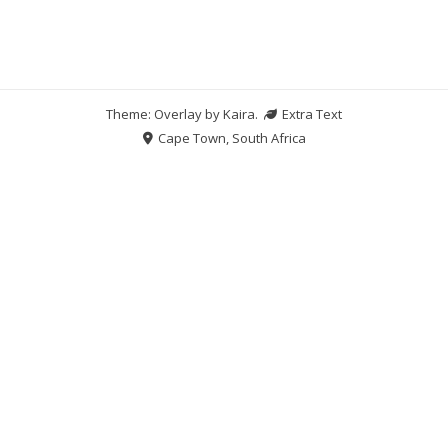
Theme: Overlay by
Kaira
.
Extra Text
Cape Town, South Africa