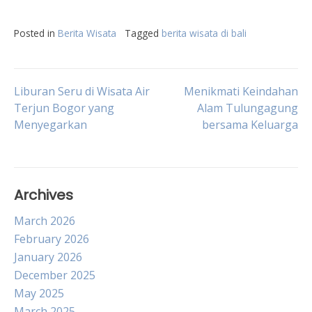
Posted in
Berita Wisata
Tagged
berita wisata di bali
Post
Liburan Seru di Wisata Air
Menikmati Keindahan
Terjun Bogor yang
Alam Tulungagung
Menyegarkan
bersama Keluarga
navigation
Archives
March 2026
February 2026
January 2026
December 2025
May 2025
March 2025