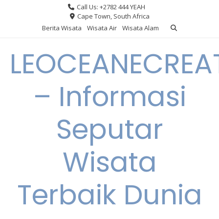
Skip
Call Us: +2782 444 YEAH
to
Cape Town, South Africa
content
Berita Wisata
Wisata Air
Wisata Alam
LEOCEANECREA
– Informasi
Seputar
Wisata
Terbaik Dunia