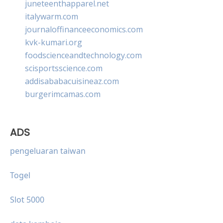
juneteenthapparel.net
italywarm.com
journaloffinanceeconomics.com
kvk-kumari.org
foodscienceandtechnology.com
scisportsscience.com
addisababacuisineaz.com
burgerimcamas.com
ADS
pengeluaran taiwan
Togel
Slot 5000