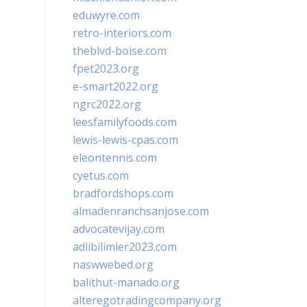
eduwyre.com
retro-interiors.com
theblvd-boise.com
fpet2023.org
e-smart2022.org
ngrc2022.org
leesfamilyfoods.com
lewis-lewis-cpas.com
eleontennis.com
cyetus.com
bradfordshops.com
almadenranchsanjose.com
advocatevijay.com
adlibilimler2023.com
naswwebed.org
balithut-manado.org
alteregotradingcompany.org