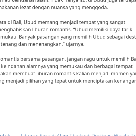
kmati keindahan alam. Tidak hanya itu, di Ubud juga terdap
 makanan lezat dengan nuansa yang menggoda.
ata di Bali, Ubud memang menjadi tempat yang sangat
nghabiskan liburan romantis. “Ubud memiliki daya tarik
emukau. Banyak pasangan yang memilih Ubud sebagai dest
 tenang dan menenangkan,” ujarnya.
 romantis bersama pasangan, jangan ragu untuk memilih Ba
ngan keindahan alamnya yang memukau dan berbagai tempat
ali akan membuat liburan romantis kalian menjadi momen y
ang menjadi pilihan yang tepat untuk menciptakan kenanga
untuk
Liburan Seru di Alam Thailand: Destinasi Wisata T