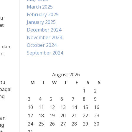
March 2025
February 2025
tu
January 2025
at
December 2024
November 2024
October 2024
t dan
September 2024
an.
August 2026
atu
M
T
W
T
F
S
S
bagai
1
2
ng
3
4
5
6
7
8
9
10
11
12
13
14
15
16
17
18
19
20
21
22
23
ran
24
25
26
27
28
29
30
ng