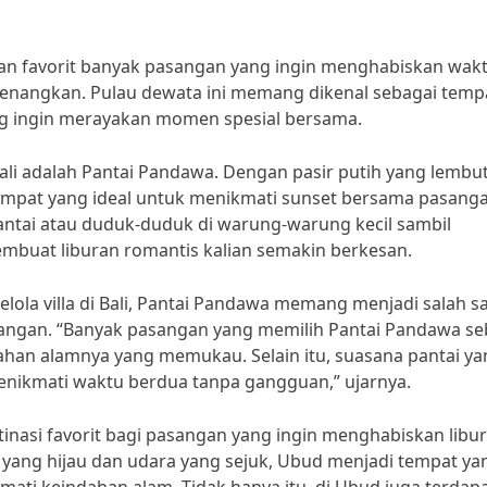
han favorit banyak pasangan yang ingin menghabiskan wak
nangkan. Pulau dewata ini memang dikenal sebagai temp
ng ingin merayakan momen spesial bersama.
Bali adalah Pantai Pandawa. Dengan pasir putih yang lembu
 tempat yang ideal untuk menikmati sunset bersama pasang
 pantai atau duduk-duduk di warung-warung kecil sambil
mbuat liburan romantis kalian semakin berkesan.
la villa di Bali, Pantai Pandawa memang menjadi salah s
asangan. “Banyak pasangan yang memilih Pantai Pandawa se
ahan alamnya yang memukau. Selain itu, suasana pantai ya
nikmati waktu berdua tanpa gangguan,” ujarnya.
tinasi favorit bagi pasangan yang ingin menghabiskan libu
yang hijau dan udara yang sejuk, Ubud menjadi tempat ya