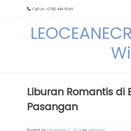
Skip
Call Us: +2782 444 YEAH
to
content
LEOCEANECRE
Wi
Liburan Romantis di 
Pasangan
Posted on
December 3, 2024
by
adminloc