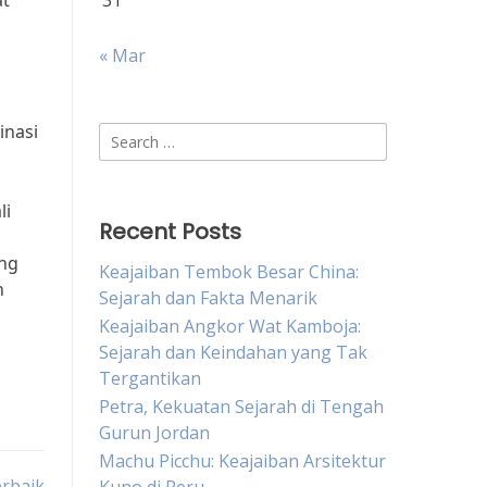
at
31
« Mar
inasi
Search
for:
li
Recent Posts
ang
Keajaiban Tembok Besar China:
n
Sejarah dan Fakta Menarik
Keajaiban Angkor Wat Kamboja:
Sejarah dan Keindahan yang Tak
Tergantikan
Petra, Kekuatan Sejarah di Tengah
Gurun Jordan
Machu Picchu: Keajaiban Arsitektur
erbaik