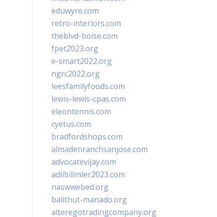
eduwyre.com
retro-interiors.com
theblvd-boise.com
fpet2023.org
e-smart2022.org
ngrc2022.org
leesfamilyfoods.com
lewis-lewis-cpas.com
eleontennis.com
cyetus.com
bradfordshops.com
almadenranchsanjose.com
advocatevijay.com
adlibilimler2023.com
naswwebed.org
balithut-manado.org
alteregotradingcompany.org