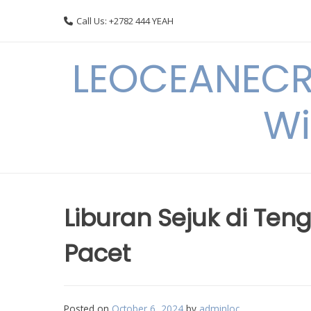
Skip
Call Us: +2782 444 YEAH
to
content
LEOCEANECRE
Wi
Liburan Sejuk di Ten
Pacet
Posted on
October 6, 2024
by
adminloc