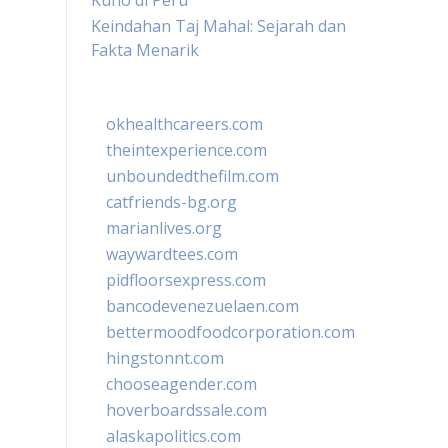
Kuno di Peru
Keindahan Taj Mahal: Sejarah dan
Fakta Menarik
okhealthcareers.com
theintexperience.com
unboundedthefilm.com
catfriends-bg.org
marianlives.org
waywardtees.com
pidfloorsexpress.com
bancodevenezuelaen.com
bettermoodfoodcorporation.com
hingstonnt.com
chooseagender.com
hoverboardssale.com
alaskapolitics.com