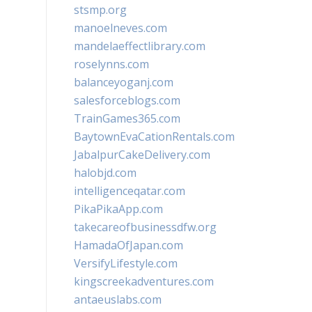
stsmp.org
manoelneves.com
mandelaeffectlibrary.com
roselynns.com
balanceyoganj.com
salesforceblogs.com
TrainGames365.com
BaytownEvaCationRentals.com
JabalpurCakeDelivery.com
halobjd.com
intelligenceqatar.com
PikaPikaApp.com
takecareofbusinessdfw.org
HamadaOfJapan.com
VersifyLifestyle.com
kingscreekadventures.com
antaeuslabs.com