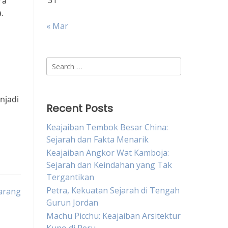
31
ra
.
« Mar
Search
for:
njadi
Recent Posts
Keajaiban Tembok Besar China:
Sejarah dan Fakta Menarik
Keajaiban Angkor Wat Kamboja:
Sejarah dan Keindahan yang Tak
Tergantikan
Petra, Kekuatan Sejarah di Tengah
marang
Gurun Jordan
Machu Picchu: Keajaiban Arsitektur