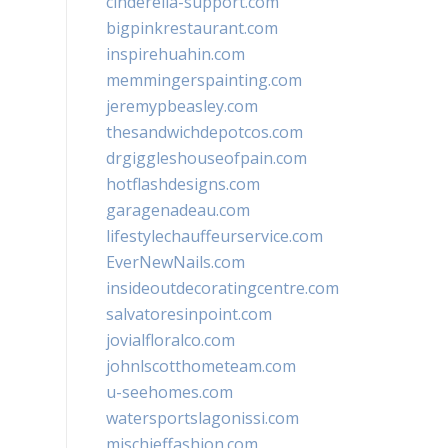
cinderella-support.com
bigpinkrestaurant.com
inspirehuahin.com
memmingerspainting.com
jeremypbeasley.com
thesandwichdepotcos.com
drgiggleshouseofpain.com
hotflashdesigns.com
garagenadeau.com
lifestylechauffeurservice.com
EverNewNails.com
insideoutdecoratingcentre.com
salvatoresinpoint.com
jovialfloralco.com
johnlscotthometeam.com
u-seehomes.com
watersportslagonissi.com
mischieffashion.com