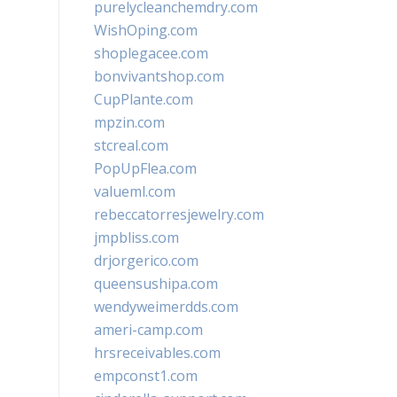
purelycleanchemdry.com
WishOping.com
shoplegacee.com
bonvivantshop.com
CupPlante.com
mpzin.com
stcreal.com
PopUpFlea.com
valueml.com
rebeccatorresjewelry.com
jmpbliss.com
drjorgerico.com
queensushipa.com
wendyweimerdds.com
ameri-camp.com
hrsreceivables.com
empconst1.com