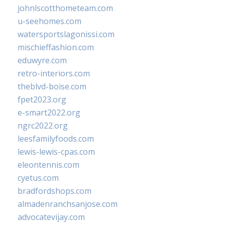
johnlscotthometeam.com
u-seehomes.com
watersportslagonissi.com
mischieffashion.com
eduwyre.com
retro-interiors.com
theblvd-boise.com
fpet2023.org
e-smart2022.org
ngrc2022.org
leesfamilyfoods.com
lewis-lewis-cpas.com
eleontennis.com
cyetus.com
bradfordshops.com
almadenranchsanjose.com
advocatevijay.com