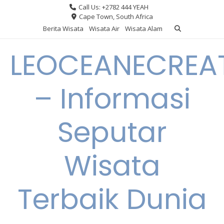
Skip
Call Us: +2782 444 YEAH
to
Cape Town, South Africa
content
Berita Wisata
Wisata Air
Wisata Alam
LEOCEANECREA
– Informasi
Seputar
Wisata
Terbaik Dunia