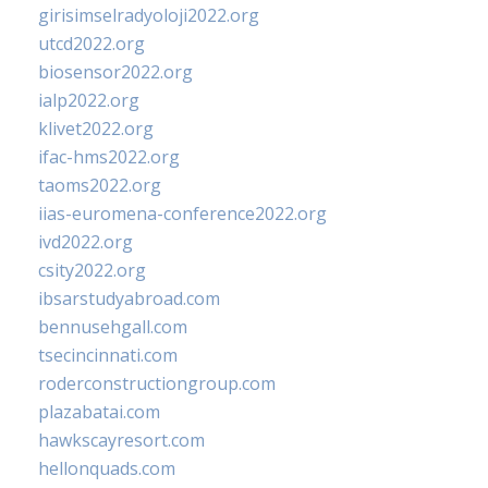
girisimselradyoloji2022.org
utcd2022.org
biosensor2022.org
ialp2022.org
klivet2022.org
ifac-hms2022.org
taoms2022.org
iias-euromena-conference2022.org
ivd2022.org
csity2022.org
ibsarstudyabroad.com
bennusehgall.com
tsecincinnati.com
roderconstructiongroup.com
plazabatai.com
hawkscayresort.com
hellonquads.com