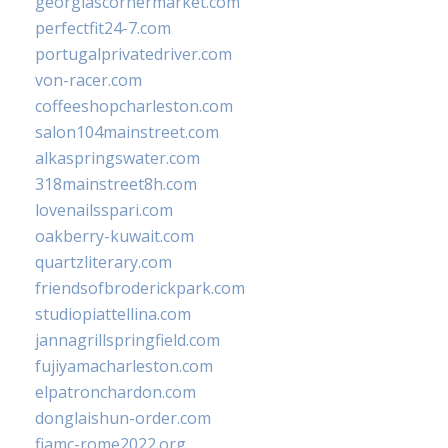
georgiascornermarket.com
perfectfit24-7.com
portugalprivatedriver.com
von-racer.com
coffeeshopcharleston.com
salon104mainstreet.com
alkaspringswater.com
318mainstreet8h.com
lovenailsspari.com
oakberry-kuwait.com
quartzliterary.com
friendsofbroderickpark.com
studiopiattellina.com
jannagrillspringfield.com
fujiyamacharleston.com
elpatronchardon.com
donglaishun-order.com
fiamc-rome2022.org