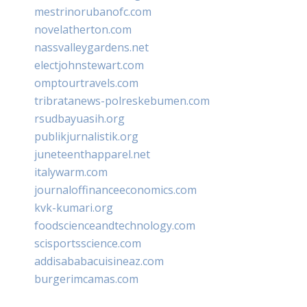
mestrinorubanofc.com
novelatherton.com
nassvalleygardens.net
electjohnstewart.com
omptourtravels.com
tribratanews-polreskebumen.com
rsudbayuasih.org
publikjurnalistik.org
juneteenthapparel.net
italywarm.com
journaloffinanceeconomics.com
kvk-kumari.org
foodscienceandtechnology.com
scisportsscience.com
addisababacuisineaz.com
burgerimcamas.com