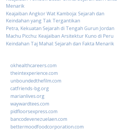
Menarik
Keajaiban Angkor Wat Kamboja: Sejarah dan
Keindahan yang Tak Tergantikan
Petra, Kekuatan Sejarah di Tengah Gurun Jordan
Machu Picchu: Keajaiban Arsitektur Kuno di Peru
Keindahan Taj Mahal: Sejarah dan Fakta Menarik
okhealthcareers.com
theintexperience.com
unboundedthefilm.com
catfriends-bg.org
marianlives.org
waywardtees.com
pidfloorsexpress.com
bancodevenezuelaen.com
bettermoodfoodcorporation.com