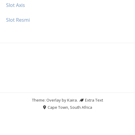
Slot Axis
Slot Resmi
Theme: Overlay by
Kaira
.
Extra Text
Cape Town, South Africa