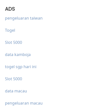
ADS
pengeluaran taiwan
Togel
Slot 5000
data kamboja
togel sgp hari ini
Slot 5000
data macau
pengeluaran macau