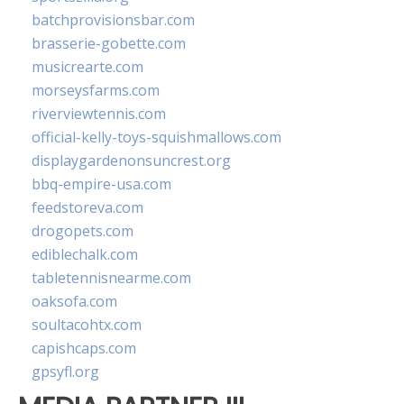
batchprovisionsbar.com
brasserie-gobette.com
musicrearte.com
morseysfarms.com
riverviewtennis.com
official-kelly-toys-squishmallows.com
displaygardenonsuncrest.org
bbq-empire-usa.com
feedstoreva.com
drogopets.com
ediblechalk.com
tabletennisnearme.com
oaksofa.com
soultacohtx.com
capishcaps.com
gpsyfl.org