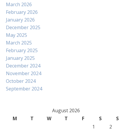
March 2026
February 2026
January 2026
December 2025
May 2025
March 2025
February 2025
January 2025
December 2024
November 2024
October 2024
September 2024
August 2026
M
T
W
T
F
S
S
1
2