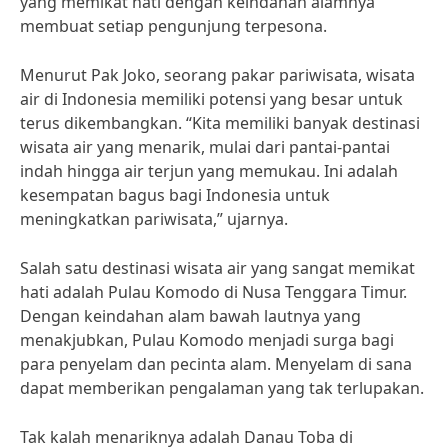
yang memikat hati dengan keindahan alamnya
membuat setiap pengunjung terpesona.
Menurut Pak Joko, seorang pakar pariwisata, wisata
air di Indonesia memiliki potensi yang besar untuk
terus dikembangkan. “Kita memiliki banyak destinasi
wisata air yang menarik, mulai dari pantai-pantai
indah hingga air terjun yang memukau. Ini adalah
kesempatan bagus bagi Indonesia untuk
meningkatkan pariwisata,” ujarnya.
Salah satu destinasi wisata air yang sangat memikat
hati adalah Pulau Komodo di Nusa Tenggara Timur.
Dengan keindahan alam bawah lautnya yang
menakjubkan, Pulau Komodo menjadi surga bagi
para penyelam dan pecinta alam. Menyelam di sana
dapat memberikan pengalaman yang tak terlupakan.
Tak kalah menariknya adalah Danau Toba di