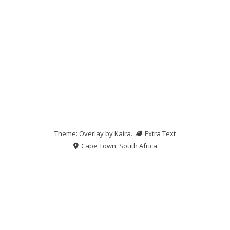
Theme: Overlay by
Kaira
.
Extra Text
Cape Town, South Africa