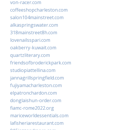
von-racer.com
coffeeshopcharleston.com
salon104mainstreet.com
alkaspringswater.com
318mainstreet8h.com
lovenailsspari.com
oakberry-kuwait.com
quartzliterary.com
friendsofbroderickpark.com
studiopiattellina.com
jannagrillspringfield.com
fujiyamacharleston.com
elpatronchardon.com
donglaishun-order.com
fiamc-rome2022.org
mariceworldessentials.com
lafisheriarestaurant.com