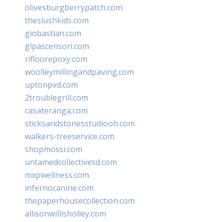
olivesburgberrypatch.com
theslushkids.com
giobastian.com
glpascensori.com
rifloorepoxy.com
woolleymillingandpaving.com
uptonpvd.com
2troublegrill.com
casateranga.com
sticksandstonesstudiooh.com
walkers-treeservice.com
shopmossi.com
untamedcollectivesd.com
mxpwellness.com
infernocanine.com
thepaperhousecollection.com
allisonwillisholley.com