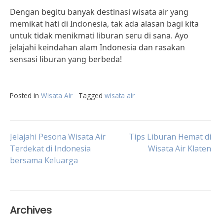
Dengan begitu banyak destinasi wisata air yang
memikat hati di Indonesia, tak ada alasan bagi kita
untuk tidak menikmati liburan seru di sana. Ayo
jelajahi keindahan alam Indonesia dan rasakan
sensasi liburan yang berbeda!
Posted in
Wisata Air
Tagged
wisata air
Post
Jelajahi Pesona Wisata Air
Tips Liburan Hemat di
Terdekat di Indonesia
Wisata Air Klaten
bersama Keluarga
navigation
Archives