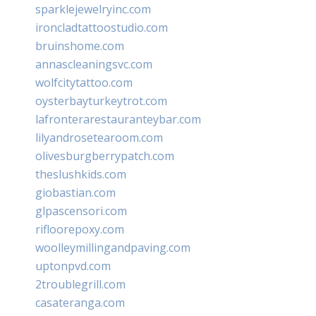
sparklejewelryinc.com
ironcladtattoostudio.com
bruinshome.com
annascleaningsvc.com
wolfcitytattoo.com
oysterbayturkeytrot.com
lafronterarestauranteybar.com
lilyandrosetearoom.com
olivesburgberrypatch.com
theslushkids.com
giobastian.com
glpascensori.com
rifloorepoxy.com
woolleymillingandpaving.com
uptonpvd.com
2troublegrill.com
casateranga.com