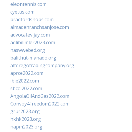
eleontennis.com
cyetus.com
bradfordshops.com
almadenranchsanjose.com
advocatevijay.com
adlibilimler2023.com
naswwebed.org
balithut-manado.org
alteregotradingcompany.org
aprce2022.com
ibie2022.com
sbcc-2022.com
AngolaOilAndGas2022.com
Convoy4Freedom2022.com
grur2023.org
hkhk2023.org
napm2023.org