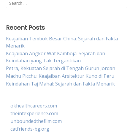
Search
for:
Recent Posts
Keajaiban Tembok Besar China: Sejarah dan Fakta
Menarik
Keajaiban Angkor Wat Kamboja: Sejarah dan
Keindahan yang Tak Tergantikan
Petra, Kekuatan Sejarah di Tengah Gurun Jordan
Machu Picchu: Keajaiban Arsitektur Kuno di Peru
Keindahan Taj Mahal: Sejarah dan Fakta Menarik
okhealthcareers.com
theintexperience.com
unboundedthefilm.com
catfriends-bg.org