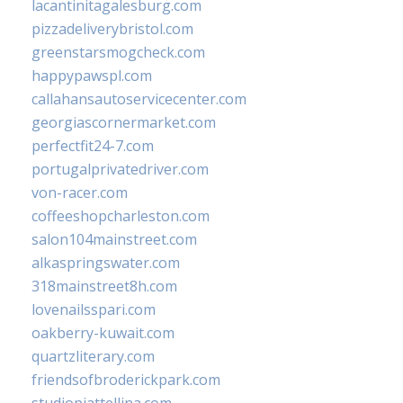
lacantinitagalesburg.com
pizzadeliverybristol.com
greenstarsmogcheck.com
happypawspl.com
callahansautoservicecenter.com
georgiascornermarket.com
perfectfit24-7.com
portugalprivatedriver.com
von-racer.com
coffeeshopcharleston.com
salon104mainstreet.com
alkaspringswater.com
318mainstreet8h.com
lovenailsspari.com
oakberry-kuwait.com
quartzliterary.com
friendsofbroderickpark.com