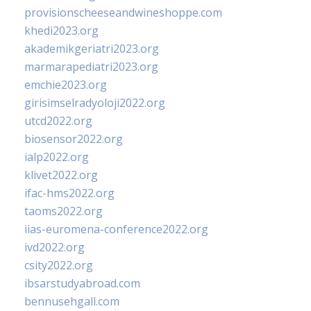
provisionscheeseandwineshoppe.com
khedi2023.org
akademikgeriatri2023.org
marmarapediatri2023.org
emchie2023.org
girisimselradyoloji2022.org
utcd2022.org
biosensor2022.org
ialp2022.org
klivet2022.org
ifac-hms2022.org
taoms2022.org
iias-euromena-conference2022.org
ivd2022.org
csity2022.org
ibsarstudyabroad.com
bennusehgall.com