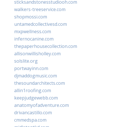
sticksandstonesstudiooh.com
walkers-treeservice.com
shopmossi.com
untamedcollectivesd.com
mxpwellness.com
infernocanine.com
thepaperhousecollection.com
allisonwillisholley.com
solslite.org
portwayinn.com
djmaddogmusic.com
thesoundarchitects.com
allin1roofing.com
keepjudgewebb.com
anatomyofadventure.com
drivancastillo.com
cmmedspa.com