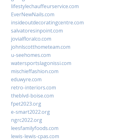
lifestylechauffeurservice.com
EverNewNails.com
insideoutdecoratingcentre.com
salvatoresinpoint.com
jovialfloralco.com
johnlscotthometeam.com
u-seehomes.com
watersportslagonissi.com
mischieffashion.com
eduwyre.com
retro-interiors.com
theblvd-boise.com
fpet2023.org
e-smart2022.org
ngrc2022.org
leesfamilyfoods.com
lewis-lewis-cpas.com