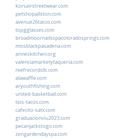
korsairstreetwear.com
petshopallston.com
avenue26tacos.com
topgglasses.com
broadmoornailsspacoloradosprings.com
missblackpasadena.com
anneskitchen.org
valenciamarketytaqueria.com
reefrecordsllc.com
alawaffle.com
aryouthfishing.com
united-basketball.com
tios-tacos.com
cafecito-satx.com
graduacionviu2023.com
pecanjackstogo.com
zengardendayspa.com