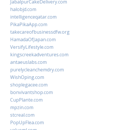
JabalpurCakeDelivery.com
halobjd.com
intelligenceqatar.com
PikaPikaApp.com
takecareofbusinessdfw.org
HamadaOfJapan.com
VersifyLifestyle.com
kingscreekadventures.com
antaeuslabs.com
purelycleanchemdry.com
WishOping.com
shoplegacee.com
bonvivantshop.com
CupPlante.com
mpzin.com
stcreal.com
PopUpFlea.com