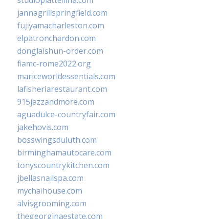
studiopiattellina.com
jannagrillspringfield.com
fujiyamacharleston.com
elpatronchardon.com
donglaishun-order.com
fiamc-rome2022.org
mariceworldessentials.com
lafisheriarestaurant.com
915jazzandmore.com
aguadulce-countryfair.com
jakehovis.com
bosswingsduluth.com
birminghamautocare.com
tonyscountrykitchen.com
jbellasnailspa.com
mychaihouse.com
alvisgrooming.com
thegeorginaestate.com