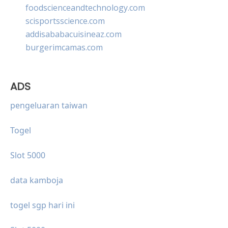
foodscienceandtechnology.com
scisportsscience.com
addisababacuisineaz.com
burgerimcamas.com
ADS
pengeluaran taiwan
Togel
Slot 5000
data kamboja
togel sgp hari ini