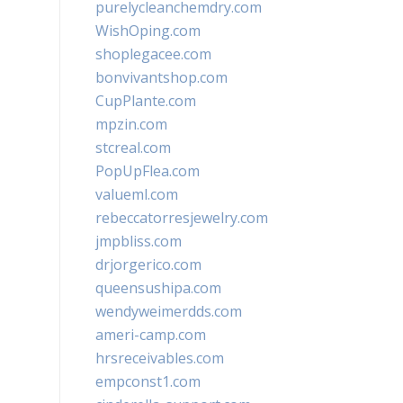
purelycleanchemdry.com
WishOping.com
shoplegacee.com
bonvivantshop.com
CupPlante.com
mpzin.com
stcreal.com
PopUpFlea.com
valueml.com
rebeccatorresjewelry.com
jmpbliss.com
drjorgerico.com
queensushipa.com
wendyweimerdds.com
ameri-camp.com
hrsreceivables.com
empconst1.com