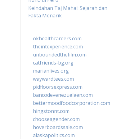
Kuno di Peru
Keindahan Taj Mahal: Sejarah dan
Fakta Menarik
okhealthcareers.com
theintexperience.com
unboundedthefilm.com
catfriends-bg.org
marianlives.org
waywardtees.com
pidfloorsexpress.com
bancodevenezuelaen.com
bettermoodfoodcorporation.com
hingstonnt.com
chooseagender.com
hoverboardssale.com
alaskapolitics.com