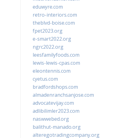
eduwyre.com
retro-interiors.com
theblvd-boise.com
fpet2023.org
e-smart2022.org
ngrc2022.org
leesfamilyfoods.com
lewis-lewis-cpas.com
eleontennis.com
cyetus.com
bradfordshops.com
almadenranchsanjose.com
advocatevijay.com
adlibilimler2023.com
naswwebed.org
balithut-manado.org
alteregotradingcompany.org