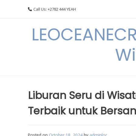
Skip
Call Us: +2782 444 YEAH
to
content
LEOCEANECRE
Wi
Liburan Seru di Wisa
Terbaik untuk Bersan
Posted on
October 18, 2024
by
adminloc