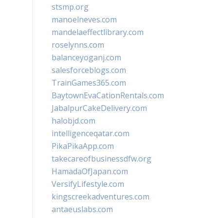
stsmp.org
manoelneves.com
mandelaeffectlibrary.com
roselynns.com
balanceyoganj.com
salesforceblogs.com
TrainGames365.com
BaytownEvaCationRentals.com
JabalpurCakeDelivery.com
halobjd.com
intelligenceqatar.com
PikaPikaApp.com
takecareofbusinessdfw.org
HamadaOfJapan.com
VersifyLifestyle.com
kingscreekadventures.com
antaeuslabs.com