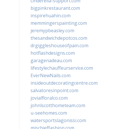
cinderella-support.com
bigpinkrestaurant.com
inspirehuahin.com
memmingerspainting.com
jeremypbeasley.com
thesandwichdepotcos.com
drgiggleshouseofpain.com
hotflashdesigns.com
garagenadeau.com
lifestylechauffeurservice.com
EverNewNails.com
insideoutdecoratingcentre.com
salvatoresinpoint.com
jovialfloralco.com
johnlscotthometeam.com
u-seehomes.com
watersportslagonissi.com
mischieffashion.com