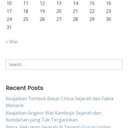
10
11
12
13
14
15
16
17
18
19
20
21
22
23
24
25
26
27
28
29
30
31
« Mar
Search
for:
Recent Posts
Keajaiban Tembok Besar China: Sejarah dan Fakta
Menarik
Keajaiban Angkor Wat Kamboja: Sejarah dan
Keindahan yang Tak Tergantikan
Petra, Kekuatan Sejarah di Tengah Gurun Jordan