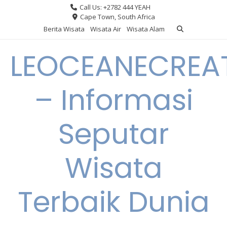
Skip
Call Us: +2782 444 YEAH
to
Cape Town, South Africa
content
Berita Wisata
Wisata Air
Wisata Alam
LEOCEANECREA
– Informasi
Seputar
Wisata
Terbaik Dunia