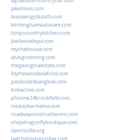
aguadulce-countryfair.com
jakehovis.com
bosswingsduluth.com
birminghamautocare.com
tonyscountrykitchen.com
jbellasnailspa.com
mychaihouse.com
alvisgrooming.com
thegeorginaestate.com
blythewoodseafood.com
paolosdelibangkok.com
bobacove.com
phoone24brookfield.com
mickeybarmama.com
roadwayconstructioninc.com
shopdragonflyboutique.com
sportszilla.org
batchprovisionsbar.com