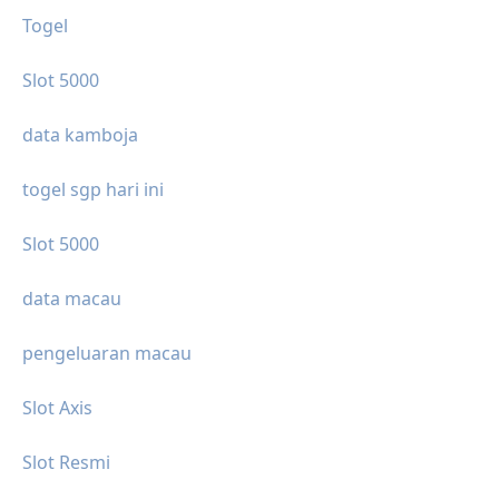
Togel
Slot 5000
data kamboja
togel sgp hari ini
Slot 5000
data macau
pengeluaran macau
Slot Axis
Slot Resmi