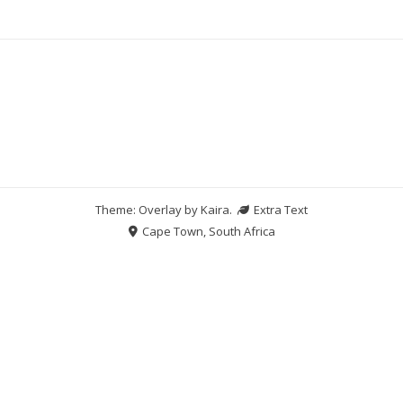
Theme: Overlay by
Kaira
.
Extra Text
Cape Town, South Africa