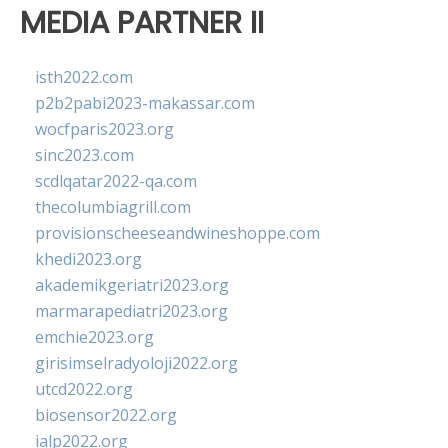
MEDIA PARTNER II
isth2022.com
p2b2pabi2023-makassar.com
wocfparis2023.org
sinc2023.com
scdlqatar2022-qa.com
thecolumbiagrill.com
provisionscheeseandwineshoppe.com
khedi2023.org
akademikgeriatri2023.org
marmarapediatri2023.org
emchie2023.org
girisimselradyoloji2022.org
utcd2022.org
biosensor2022.org
ialp2022.org