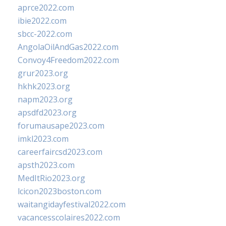
aprce2022.com
ibie2022.com
sbcc-2022.com
AngolaOilAndGas2022.com
Convoy4Freedom2022.com
grur2023.org
hkhk2023.org
napm2023.org
apsdfd2023.org
forumausape2023.com
imkl2023.com
careerfaircsd2023.com
apsth2023.com
MedItRio2023.org
lcicon2023boston.com
waitangidayfestival2022.com
vacancesscolaires2022.com