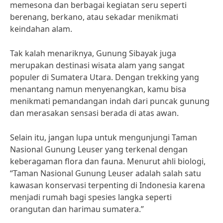
memesona dan berbagai kegiatan seru seperti
berenang, berkano, atau sekadar menikmati
keindahan alam.
Tak kalah menariknya, Gunung Sibayak juga
merupakan destinasi wisata alam yang sangat
populer di Sumatera Utara. Dengan trekking yang
menantang namun menyenangkan, kamu bisa
menikmati pemandangan indah dari puncak gunung
dan merasakan sensasi berada di atas awan.
Selain itu, jangan lupa untuk mengunjungi Taman
Nasional Gunung Leuser yang terkenal dengan
keberagaman flora dan fauna. Menurut ahli biologi,
“Taman Nasional Gunung Leuser adalah salah satu
kawasan konservasi terpenting di Indonesia karena
menjadi rumah bagi spesies langka seperti
orangutan dan harimau sumatera.”