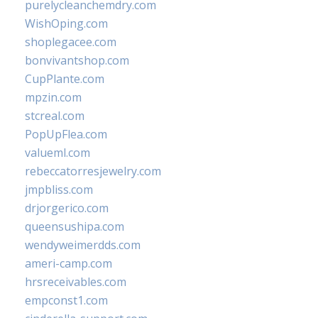
purelycleanchemdry.com
WishOping.com
shoplegacee.com
bonvivantshop.com
CupPlante.com
mpzin.com
stcreal.com
PopUpFlea.com
valueml.com
rebeccatorresjewelry.com
jmpbliss.com
drjorgerico.com
queensushipa.com
wendyweimerdds.com
ameri-camp.com
hrsreceivables.com
empconst1.com