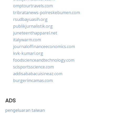
omptourtravels.com
tribratanews-polreskebumen.com
rsudbayuasih.org
publikjurnalistik.org
juneteenthapparel.net
italywarm.com
journaloffinanceeconomics.com
kvk-kumari.org
foodscienceandtechnology.com
scisportsscience.com
addisababacuisineaz.com
burgerimcamas.com
ADS
pengeluaran taiwan