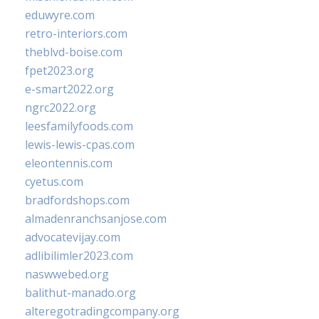
eduwyre.com
retro-interiors.com
theblvd-boise.com
fpet2023.org
e-smart2022.org
ngrc2022.org
leesfamilyfoods.com
lewis-lewis-cpas.com
eleontennis.com
cyetus.com
bradfordshops.com
almadenranchsanjose.com
advocatevijay.com
adlibilimler2023.com
naswwebed.org
balithut-manado.org
alteregotradingcompany.org