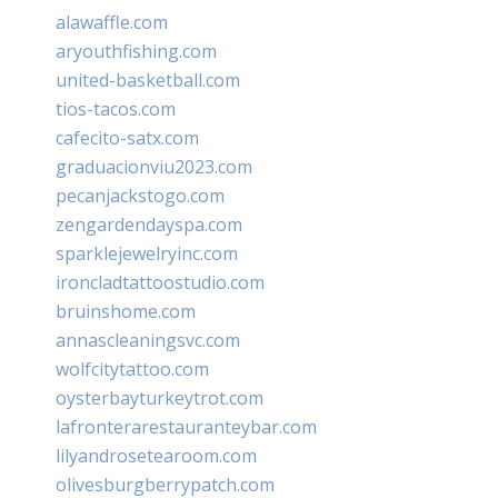
alawaffle.com
aryouthfishing.com
united-basketball.com
tios-tacos.com
cafecito-satx.com
graduacionviu2023.com
pecanjackstogo.com
zengardendayspa.com
sparklejewelryinc.com
ironcladtattoostudio.com
bruinshome.com
annascleaningsvc.com
wolfcitytattoo.com
oysterbayturkeytrot.com
lafronterarestauranteybar.com
lilyandrosetearoom.com
olivesburgberrypatch.com