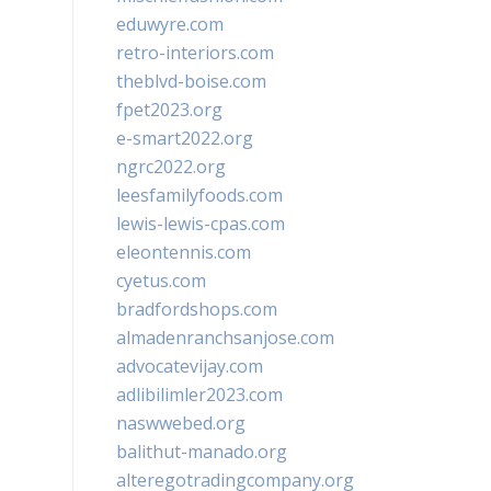
eduwyre.com
retro-interiors.com
theblvd-boise.com
fpet2023.org
e-smart2022.org
ngrc2022.org
leesfamilyfoods.com
lewis-lewis-cpas.com
eleontennis.com
cyetus.com
bradfordshops.com
almadenranchsanjose.com
advocatevijay.com
adlibilimler2023.com
naswwebed.org
balithut-manado.org
alteregotradingcompany.org