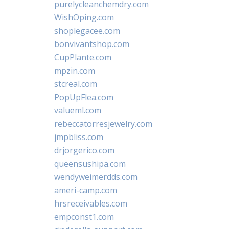
purelycleanchemdry.com
WishOping.com
shoplegacee.com
bonvivantshop.com
CupPlante.com
mpzin.com
stcreal.com
PopUpFlea.com
valueml.com
rebeccatorresjewelry.com
jmpbliss.com
drjorgerico.com
queensushipa.com
wendyweimerdds.com
ameri-camp.com
hrsreceivables.com
empconst1.com