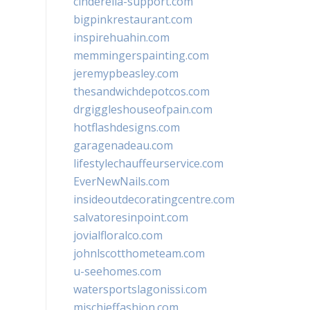
cinderella-support.com
bigpinkrestaurant.com
inspirehuahin.com
memmingerspainting.com
jeremypbeasley.com
thesandwichdepotcos.com
drgiggleshouseofpain.com
hotflashdesigns.com
garagenadeau.com
lifestylechauffeurservice.com
EverNewNails.com
insideoutdecoratingcentre.com
salvatoresinpoint.com
jovialfloralco.com
johnlscotthometeam.com
u-seehomes.com
watersportslagonissi.com
mischieffashion.com