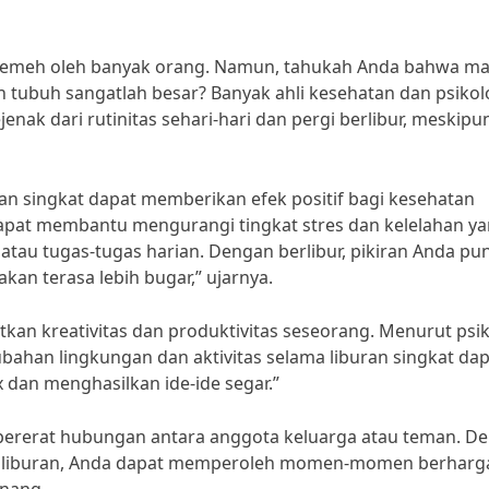
 remeh oleh banyak orang. Namun, tahukah Anda bahwa ma
n tubuh sangatlah besar? Banyak ahli kesehatan dan psiko
ak dari rutinitas sehari-hari dan pergi berlibur, meskipu
uran singkat dapat memberikan efek positif bagi kesehatan
 dapat membantu mengurangi tingkat stres dan kelelahan y
atau tugas-tugas harian. Dengan berlibur, pikiran Anda pu
kan terasa lebih bugar,” ujarnya.
atkan kreativitas dan produktivitas seseorang. Menurut psi
bahan lingkungan dan aktivitas selama liburan singkat da
 dan menghasilkan ide-ide segar.”
empererat hubungan antara anggota keluarga atau teman. D
 liburan, Anda dapat memperoleh momen-momen berharg