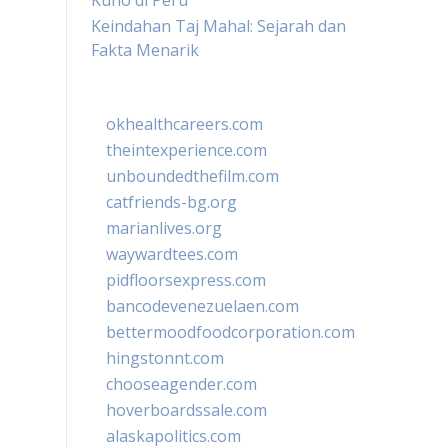
Kuno di Peru
Keindahan Taj Mahal: Sejarah dan
Fakta Menarik
okhealthcareers.com
theintexperience.com
unboundedthefilm.com
catfriends-bg.org
marianlives.org
waywardtees.com
pidfloorsexpress.com
bancodevenezuelaen.com
bettermoodfoodcorporation.com
hingstonnt.com
chooseagender.com
hoverboardssale.com
alaskapolitics.com