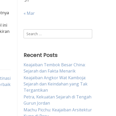
31
atnya
« Mar
 ini
kiran
Search
for:
Recent Posts
Keajaiban Tembok Besar China:
Sejarah dan Fakta Menarik
Keajaiban Angkor Wat Kamboja:
tinasi
Sejarah dan Keindahan yang Tak
erbaik
Tergantikan
Petra, Kekuatan Sejarah di Tengah
Gurun Jordan
Machu Picchu: Keajaiban Arsitektur