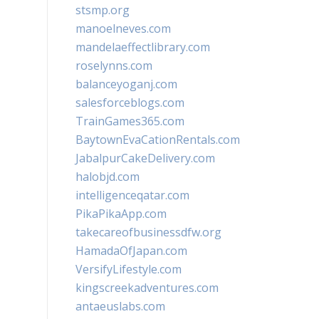
stsmp.org
manoelneves.com
mandelaeffectlibrary.com
roselynns.com
balanceyoganj.com
salesforceblogs.com
TrainGames365.com
BaytownEvaCationRentals.com
JabalpurCakeDelivery.com
halobjd.com
intelligenceqatar.com
PikaPikaApp.com
takecareofbusinessdfw.org
HamadaOfJapan.com
VersifyLifestyle.com
kingscreekadventures.com
antaeuslabs.com