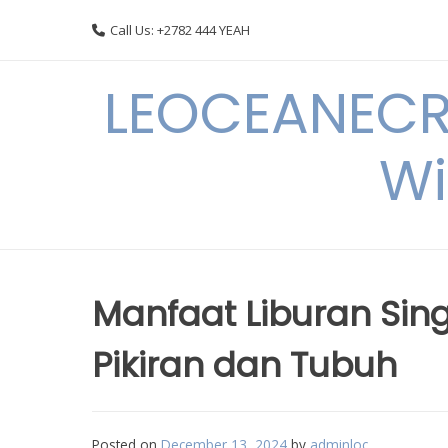
Skip
Call Us: +2782 444 YEAH
to
content
LEOCEANECRE
Wi
Manfaat Liburan Sin
Pikiran dan Tubuh
Posted on
December 13, 2024
by
adminloc