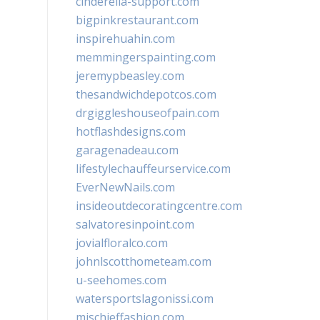
cinderella-support.com
bigpinkrestaurant.com
inspirehuahin.com
memmingerspainting.com
jeremypbeasley.com
thesandwichdepotcos.com
drgiggleshouseofpain.com
hotflashdesigns.com
garagenadeau.com
lifestylechauffeurservice.com
EverNewNails.com
insideoutdecoratingcentre.com
salvatoresinpoint.com
jovialfloralco.com
johnlscotthometeam.com
u-seehomes.com
watersportslagonissi.com
mischieffashion.com