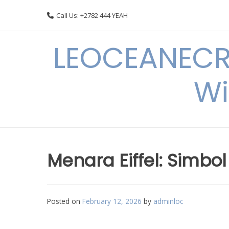
Skip
Call Us: +2782 444 YEAH
to
content
LEOCEANECRE
Wi
Menara Eiffel: Simbol
Posted on
February 12, 2026
by
adminloc