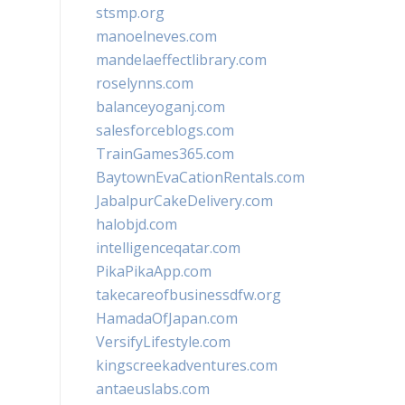
stsmp.org
manoelneves.com
mandelaeffectlibrary.com
roselynns.com
balanceyoganj.com
salesforceblogs.com
TrainGames365.com
BaytownEvaCationRentals.com
JabalpurCakeDelivery.com
halobjd.com
intelligenceqatar.com
PikaPikaApp.com
takecareofbusinessdfw.org
HamadaOfJapan.com
VersifyLifestyle.com
kingscreekadventures.com
antaeuslabs.com