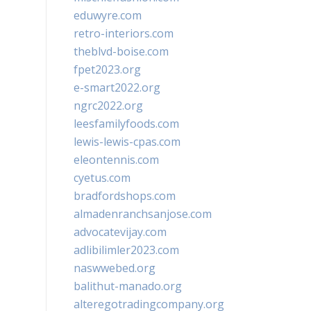
eduwyre.com
retro-interiors.com
theblvd-boise.com
fpet2023.org
e-smart2022.org
ngrc2022.org
leesfamilyfoods.com
lewis-lewis-cpas.com
eleontennis.com
cyetus.com
bradfordshops.com
almadenranchsanjose.com
advocatevijay.com
adlibilimler2023.com
naswwebed.org
balithut-manado.org
alteregotradingcompany.org