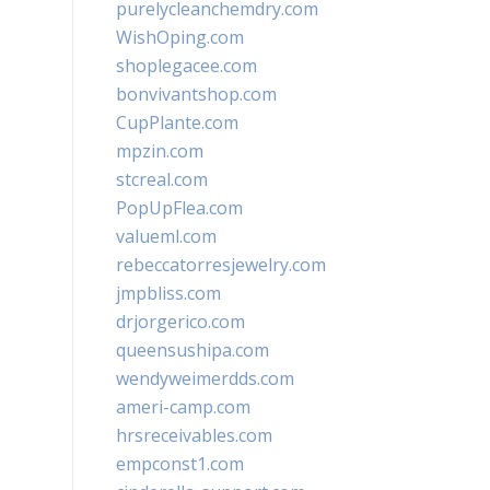
purelycleanchemdry.com
WishOping.com
shoplegacee.com
bonvivantshop.com
CupPlante.com
mpzin.com
stcreal.com
PopUpFlea.com
valueml.com
rebeccatorresjewelry.com
jmpbliss.com
drjorgerico.com
queensushipa.com
wendyweimerdds.com
ameri-camp.com
hrsreceivables.com
empconst1.com