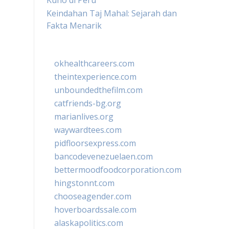
Kuno di Peru
Keindahan Taj Mahal: Sejarah dan
Fakta Menarik
okhealthcareers.com
theintexperience.com
unboundedthefilm.com
catfriends-bg.org
marianlives.org
waywardtees.com
pidfloorsexpress.com
bancodevenezuelaen.com
bettermoodfoodcorporation.com
hingstonnt.com
chooseagender.com
hoverboardssale.com
alaskapolitics.com