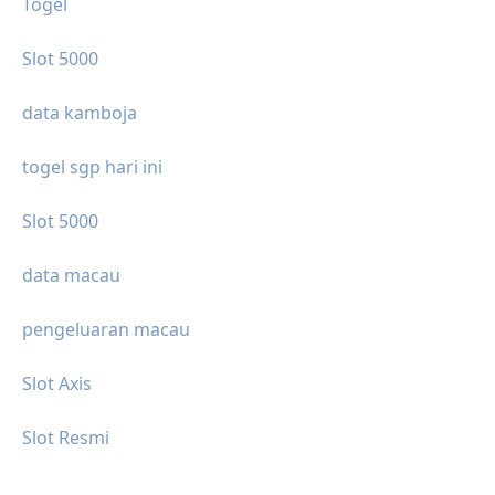
Togel
Slot 5000
data kamboja
togel sgp hari ini
Slot 5000
data macau
pengeluaran macau
Slot Axis
Slot Resmi