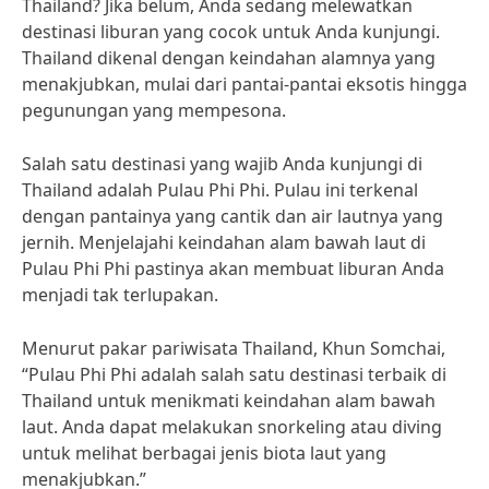
Thailand? Jika belum, Anda sedang melewatkan
destinasi liburan yang cocok untuk Anda kunjungi.
Thailand dikenal dengan keindahan alamnya yang
menakjubkan, mulai dari pantai-pantai eksotis hingga
pegunungan yang mempesona.
Salah satu destinasi yang wajib Anda kunjungi di
Thailand adalah Pulau Phi Phi. Pulau ini terkenal
dengan pantainya yang cantik dan air lautnya yang
jernih. Menjelajahi keindahan alam bawah laut di
Pulau Phi Phi pastinya akan membuat liburan Anda
menjadi tak terlupakan.
Menurut pakar pariwisata Thailand, Khun Somchai,
“Pulau Phi Phi adalah salah satu destinasi terbaik di
Thailand untuk menikmati keindahan alam bawah
laut. Anda dapat melakukan snorkeling atau diving
untuk melihat berbagai jenis biota laut yang
menakjubkan.”