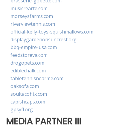
brasserie-gobette.com
musicrearte.com
morseysfarms.com
riverviewtennis.com
official-kelly-toys-squishmallows.com
displaygardenonsuncrest.org
bbq-empire-usa.com
feedstoreva.com
drogopets.com
ediblechalk.com
tabletennisnearme.com
oaksofa.com
soultacohtx.com
capishcaps.com
gpsyfl.org
MEDIA PARTNER III