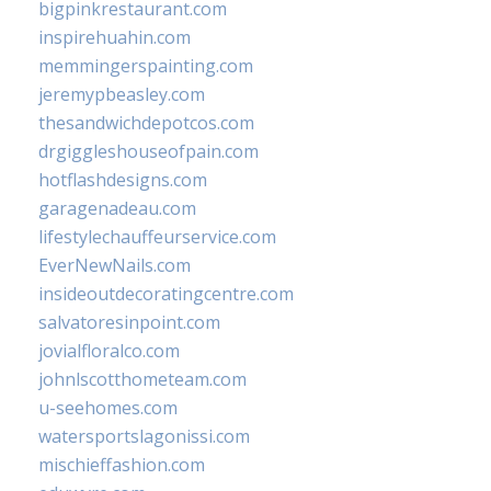
bigpinkrestaurant.com
inspirehuahin.com
memmingerspainting.com
jeremypbeasley.com
thesandwichdepotcos.com
drgiggleshouseofpain.com
hotflashdesigns.com
garagenadeau.com
lifestylechauffeurservice.com
EverNewNails.com
insideoutdecoratingcentre.com
salvatoresinpoint.com
jovialfloralco.com
johnlscotthometeam.com
u-seehomes.com
watersportslagonissi.com
mischieffashion.com