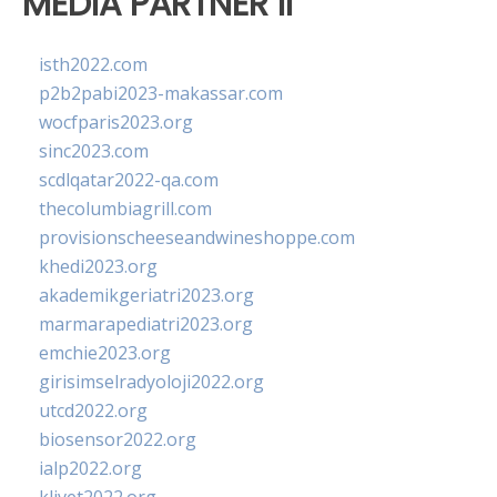
MEDIA PARTNER II
isth2022.com
p2b2pabi2023-makassar.com
wocfparis2023.org
sinc2023.com
scdlqatar2022-qa.com
thecolumbiagrill.com
provisionscheeseandwineshoppe.com
khedi2023.org
akademikgeriatri2023.org
marmarapediatri2023.org
emchie2023.org
girisimselradyoloji2022.org
utcd2022.org
biosensor2022.org
ialp2022.org