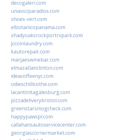
decogaleri.com
unavozparadios.com
shoes-vert.com
elbotanicopanama.com
shadyoaksrockportrvpark.com
jccoinlaundry.com
kautorepair.com
marjaeswinebar.com
elmazatlanclinton.com
ideacoffeenyc.com
odieschillicothe.com
lacantinitagalesburg.com
pizzadeliverybristol.com
greenstarsmogcheck.com
happypawspl.com
callahansautoservicecenter.com
georgiascornermarket.com