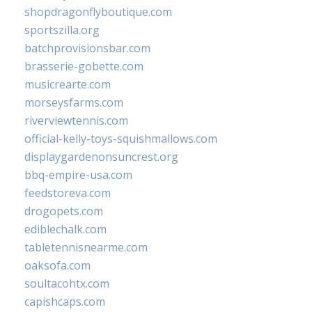
shopdragonflyboutique.com
sportszilla.org
batchprovisionsbar.com
brasserie-gobette.com
musicrearte.com
morseysfarms.com
riverviewtennis.com
official-kelly-toys-squishmallows.com
displaygardenonsuncrest.org
bbq-empire-usa.com
feedstoreva.com
drogopets.com
ediblechalk.com
tabletennisnearme.com
oaksofa.com
soultacohtx.com
capishcaps.com