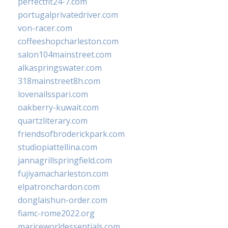
perfectfit24-7.com
portugalprivatedriver.com
von-racer.com
coffeeshopcharleston.com
salon104mainstreet.com
alkaspringswater.com
318mainstreet8h.com
lovenailsspari.com
oakberry-kuwait.com
quartzliterary.com
friendsofbroderickpark.com
studiopiattellina.com
jannagrillspringfield.com
fujiyamacharleston.com
elpatronchardon.com
donglaishun-order.com
fiamc-rome2022.org
mariceworldessentials.com