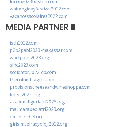
lcicon2023boston.com
waitangidayfestival2022.com
vacancesscolaires2022.com
MEDIA PARTNER II
isth2022.com
p2b2pabi2023-makassar.com
wocfparis2023.org
sinc2023.com
scdlqatar2022-qa.com
thecolumbiagrill.com
provisionscheeseandwineshoppe.com
khedi2023.org
akademikgeriatri2023.org
marmarapediatri2023.org
emchie2023.org
girisimselradyoloji2022.org