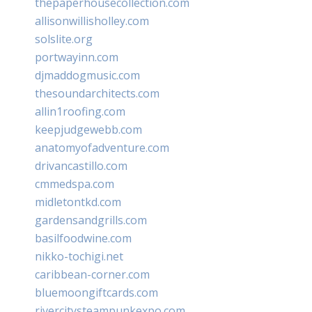
thepaperhousecollection.com
allisonwillisholley.com
solslite.org
portwayinn.com
djmaddogmusic.com
thesoundarchitects.com
allin1roofing.com
keepjudgewebb.com
anatomyofadventure.com
drivancastillo.com
cmmedspa.com
midletontkd.com
gardensandgrills.com
basilfoodwine.com
nikko-tochigi.net
caribbean-corner.com
bluemoongiftcards.com
rivercitysteampunkexpo.com