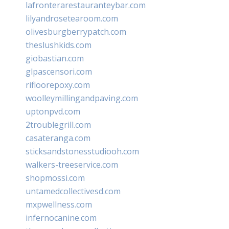
lafronterarestauranteybar.com
lilyandrosetearoom.com
olivesburgberrypatch.com
theslushkids.com
giobastian.com
glpascensori.com
rifloorepoxy.com
woolleymillingandpaving.com
uptonpvd.com
2troublegrill.com
casateranga.com
sticksandstonesstudiooh.com
walkers-treeservice.com
shopmossi.com
untamedcollectivesd.com
mxpwellness.com
infernocanine.com