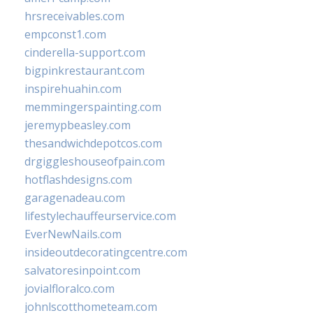
hrsreceivables.com
empconst1.com
cinderella-support.com
bigpinkrestaurant.com
inspirehuahin.com
memmingerspainting.com
jeremypbeasley.com
thesandwichdepotcos.com
drgiggleshouseofpain.com
hotflashdesigns.com
garagenadeau.com
lifestylechauffeurservice.com
EverNewNails.com
insideoutdecoratingcentre.com
salvatoresinpoint.com
jovialfloralco.com
johnlscotthometeam.com