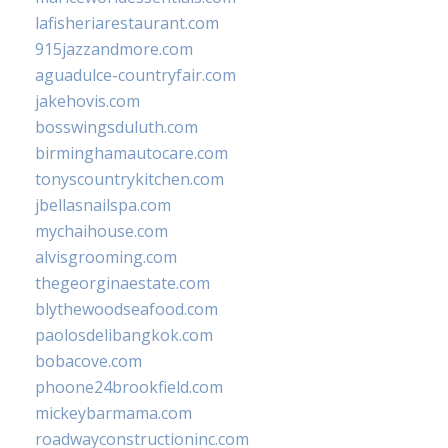
lafisheriarestaurant.com
915jazzandmore.com
aguadulce-countryfair.com
jakehovis.com
bosswingsduluth.com
birminghamautocare.com
tonyscountrykitchen.com
jbellasnailspa.com
mychaihouse.com
alvisgrooming.com
thegeorginaestate.com
blythewoodseafood.com
paolosdelibangkok.com
bobacove.com
phoone24brookfield.com
mickeybarmama.com
roadwayconstructioninc.com