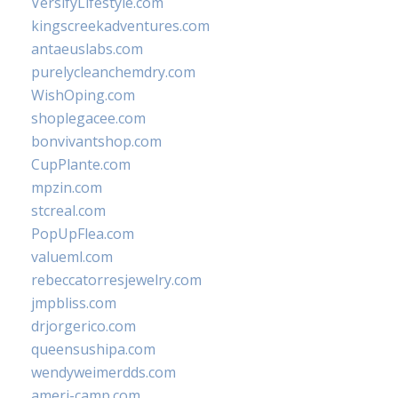
VersifyLifestyle.com
kingscreekadventures.com
antaeuslabs.com
purelycleanchemdry.com
WishOping.com
shoplegacee.com
bonvivantshop.com
CupPlante.com
mpzin.com
stcreal.com
PopUpFlea.com
valueml.com
rebeccatorresjewelry.com
jmpbliss.com
drjorgerico.com
queensushipa.com
wendyweimerdds.com
ameri-camp.com