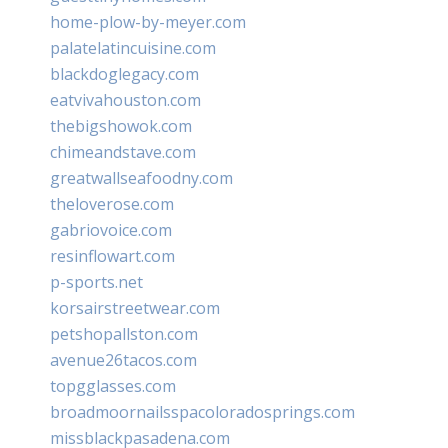
home-plow-by-meyer.com
palatelatincuisine.com
blackdoglegacy.com
eatvivahouston.com
thebigshowok.com
chimeandstave.com
greatwallseafoodny.com
theloverose.com
gabriovoice.com
resinflowart.com
p-sports.net
korsairstreetwear.com
petshopallston.com
avenue26tacos.com
topgglasses.com
broadmoornailsspacoloradosprings.com
missblackpasadena.com