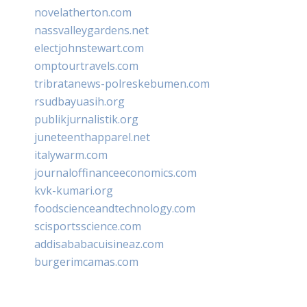
novelatherton.com
nassvalleygardens.net
electjohnstewart.com
omptourtravels.com
tribratanews-polreskebumen.com
rsudbayuasih.org
publikjurnalistik.org
juneteenthapparel.net
italywarm.com
journaloffinanceeconomics.com
kvk-kumari.org
foodscienceandtechnology.com
scisportsscience.com
addisababacuisineaz.com
burgerimcamas.com