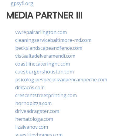
gpsyfl.org
MEDIA PARTNER III
vwrepairarlington.com
cleaningservicebaltimore-md.com
beckslandscapeandfence.com
vistaaltadelveramendi.com
coastlinecateringnc.com
cuesburgershouston.com
psicologiaespecializadaencampeche.com
dmtacos.com
crescentstreetprinting.com
hornopizza.com
driveadragster.com
hematologa.com
lizaivanov.com
guesttinyhomes.com