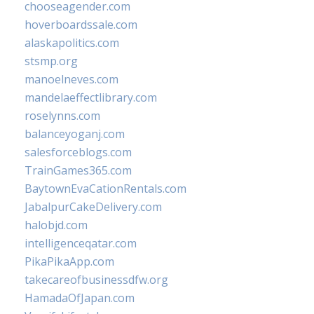
chooseagender.com
hoverboardssale.com
alaskapolitics.com
stsmp.org
manoelneves.com
mandelaeffectlibrary.com
roselynns.com
balanceyoganj.com
salesforceblogs.com
TrainGames365.com
BaytownEvaCationRentals.com
JabalpurCakeDelivery.com
halobjd.com
intelligenceqatar.com
PikaPikaApp.com
takecareofbusinessdfw.org
HamadaOfJapan.com