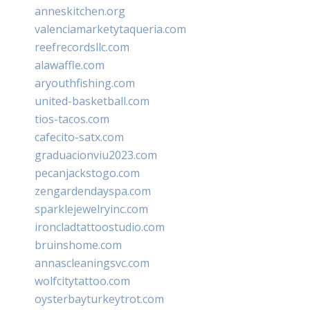
anneskitchen.org
valenciamarketytaqueria.com
reefrecordsllc.com
alawaffle.com
aryouthfishing.com
united-basketball.com
tios-tacos.com
cafecito-satx.com
graduacionviu2023.com
pecanjackstogo.com
zengardendayspa.com
sparklejewelryinc.com
ironcladtattoostudio.com
bruinshome.com
annascleaningsvc.com
wolfcitytattoo.com
oysterbayturkeytrot.com