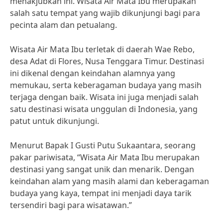
menakjubkan ini. Wisata Air Mata Ibu merupakan
salah satu tempat yang wajib dikunjungi bagi para
pecinta alam dan petualang.
Wisata Air Mata Ibu terletak di daerah Wae Rebo,
desa Adat di Flores, Nusa Tenggara Timur. Destinasi
ini dikenal dengan keindahan alamnya yang
memukau, serta keberagaman budaya yang masih
terjaga dengan baik. Wisata ini juga menjadi salah
satu destinasi wisata unggulan di Indonesia, yang
patut untuk dikunjungi.
Menurut Bapak I Gusti Putu Sukaantara, seorang
pakar pariwisata, “Wisata Air Mata Ibu merupakan
destinasi yang sangat unik dan menarik. Dengan
keindahan alam yang masih alami dan keberagaman
budaya yang kaya, tempat ini menjadi daya tarik
tersendiri bagi para wisatawan.”