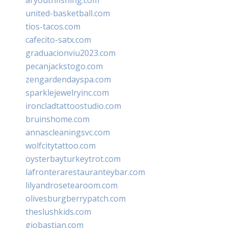
united-basketball.com
tios-tacos.com
cafecito-satx.com
graduacionviu2023.com
pecanjackstogo.com
zengardendayspa.com
sparklejewelryinc.com
ironcladtattoostudio.com
bruinshome.com
annascleaningsvc.com
wolfcitytattoo.com
oysterbayturkeytrot.com
lafronterarestauranteybar.com
lilyandrosetearoom.com
olivesburgberrypatch.com
theslushkids.com
giobastian.com