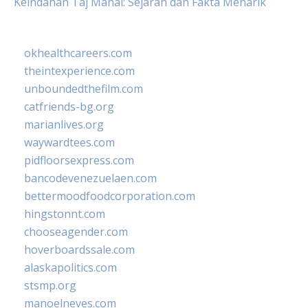
Keindahan Taj Mahal: Sejarah dan Fakta Menarik
okhealthcareers.com
theintexperience.com
unboundedthefilm.com
catfriends-bg.org
marianlives.org
waywardtees.com
pidfloorsexpress.com
bancodevenezuelaen.com
bettermoodfoodcorporation.com
hingstonnt.com
chooseagender.com
hoverboardssale.com
alaskapolitics.com
stsmp.org
manoelneves.com