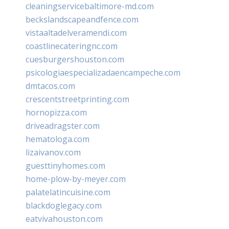
cleaningservicebaltimore-md.com
beckslandscapeandfence.com
vistaaltadelveramendi.com
coastlinecateringnc.com
cuesburgershouston.com
psicologiaespecializadaencampeche.com
dmtacos.com
crescentstreetprinting.com
hornopizza.com
driveadragster.com
hematologa.com
lizaivanov.com
guesttinyhomes.com
home-plow-by-meyer.com
palatelatincuisine.com
blackdoglegacy.com
eatvivahouston.com