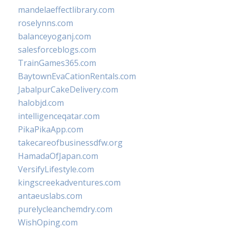
mandelaeffectlibrary.com
roselynns.com
balanceyoganj.com
salesforceblogs.com
TrainGames365.com
BaytownEvaCationRentals.com
JabalpurCakeDelivery.com
halobjd.com
intelligenceqatar.com
PikaPikaApp.com
takecareofbusinessdfw.org
HamadaOfJapan.com
VersifyLifestyle.com
kingscreekadventures.com
antaeuslabs.com
purelycleanchemdry.com
WishOping.com