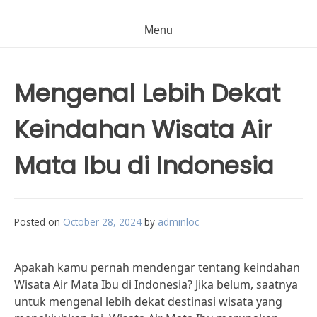
Menu
Mengenal Lebih Dekat
Keindahan Wisata Air
Mata Ibu di Indonesia
Posted on
October 28, 2024
by
adminloc
Apakah kamu pernah mendengar tentang keindahan
Wisata Air Mata Ibu di Indonesia? Jika belum, saatnya
untuk mengenal lebih dekat destinasi wisata yang