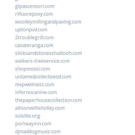
glpascensori.com
rifloorepoxy.com
woolleymillingandpaving.com
uptonpvd.com
2troublegrill.com
casateranga.com
sticksandstonesstudiooh.com
walkers-treeservice.com
shopmossi.com
untamedcollectivesd.com
mxpwellness.com
infernocanine.com
thepaperhousecollection.com
allisonwillisholley.com
solslite.org
portwayinn.com
djmaddogmusic.com