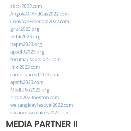
sbcc-2022.com
AngolaOilAndGas2022.com
Convoy4Freedom2022.com
grur2023.org
hkhk2023.org
napm2023.org
apsdfd2023.org
forumausape2023.com
imkl2023.com
careerfaircsd2023.com
apsth2023.com
MedItRio2023.org
lcicon2023boston.com
waitangidayfestival2022.com
vacancesscolaires2022.com
MEDIA PARTNER II