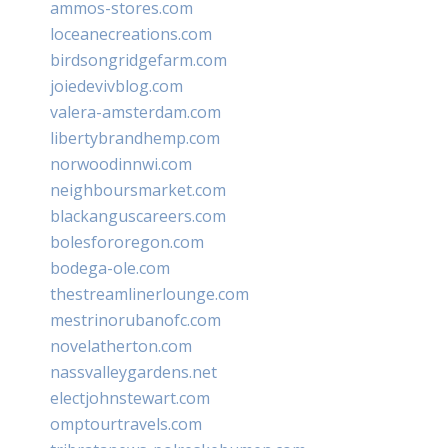
ammos-stores.com
loceanecreations.com
birdsongridgefarm.com
joiedevivblog.com
valera-amsterdam.com
libertybrandhemp.com
norwoodinnwi.com
neighboursmarket.com
blackanguscareers.com
bolesfororegon.com
bodega-ole.com
thestreamlinerlounge.com
mestrinorubanofc.com
novelatherton.com
nassvalleygardens.net
electjohnstewart.com
omptourtravels.com