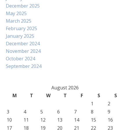
December 2025
May 2025
March 2025
February 2025
January 2025
December 2024
November 2024
October 2024
September 2024
August 2026
M
T
W
T
F
S
S
1
2
3
4
5
6
7
8
9
10
11
12
13
14
15
16
17
18
19
20
21
22
23