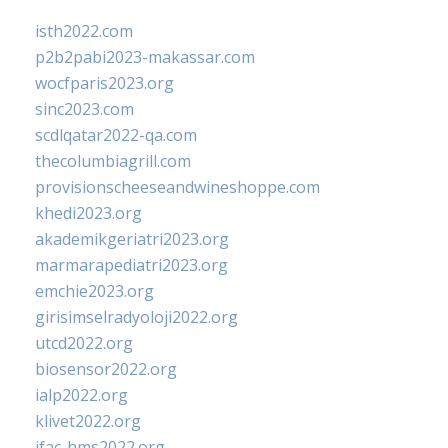
isth2022.com
p2b2pabi2023-makassar.com
wocfparis2023.org
sinc2023.com
scdlqatar2022-qa.com
thecolumbiagrill.com
provisionscheeseandwineshoppe.com
khedi2023.org
akademikgeriatri2023.org
marmarapediatri2023.org
emchie2023.org
girisimselradyoloji2022.org
utcd2022.org
biosensor2022.org
ialp2022.org
klivet2022.org
ifac-hms2022.org