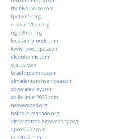
retro-interiors.com
theblvd-boise.com
fpet2023.org
e-smart2022.org
ngrc2022.org
leesfamilyfoods.com
lewis-lewis-cpas.com
eleontennis.com
cyetus.com
bradfordshops.com
almadenranchsanjose.com
advocatevijay.com
adlibilimler2023.com
naswwebed.org
balithut-manado.org
alteregotradingcompany.org
aprce2022.com
ibie2022.com