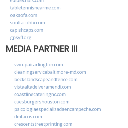
ediblechalk.com
tabletennisnearme.com
oaksofa.com
soultacohtx.com
capishcaps.com
gpsyfl.org
MEDIA PARTNER III
vwrepairarlington.com
cleaningservicebaltimore-md.com
beckslandscapeandfence.com
vistaaltadelveramendi.com
coastlinecateringnc.com
cuesburgershouston.com
psicologiaespecializadaencampeche.com
dmtacos.com
crescentstreetprinting.com