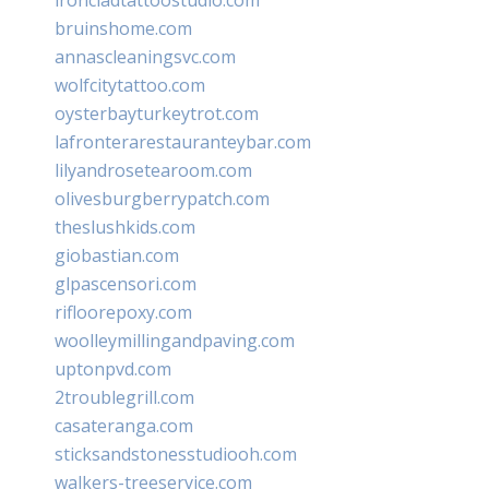
bruinshome.com
annascleaningsvc.com
wolfcitytattoo.com
oysterbayturkeytrot.com
lafronterarestauranteybar.com
lilyandrosetearoom.com
olivesburgberrypatch.com
theslushkids.com
giobastian.com
glpascensori.com
rifloorepoxy.com
woolleymillingandpaving.com
uptonpvd.com
2troublegrill.com
casateranga.com
sticksandstonesstudiooh.com
walkers-treeservice.com