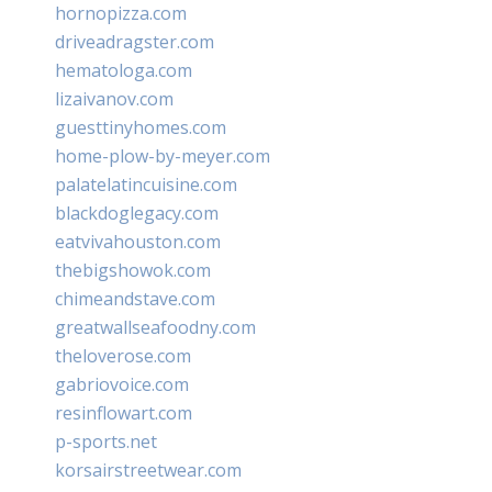
hornopizza.com
driveadragster.com
hematologa.com
lizaivanov.com
guesttinyhomes.com
home-plow-by-meyer.com
palatelatincuisine.com
blackdoglegacy.com
eatvivahouston.com
thebigshowok.com
chimeandstave.com
greatwallseafoodny.com
theloverose.com
gabriovoice.com
resinflowart.com
p-sports.net
korsairstreetwear.com