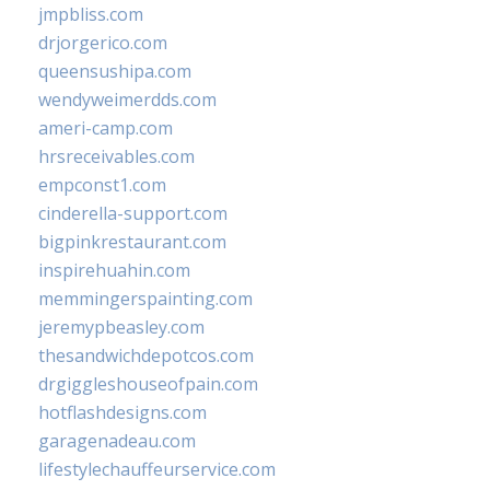
jmpbliss.com
drjorgerico.com
queensushipa.com
wendyweimerdds.com
ameri-camp.com
hrsreceivables.com
empconst1.com
cinderella-support.com
bigpinkrestaurant.com
inspirehuahin.com
memmingerspainting.com
jeremypbeasley.com
thesandwichdepotcos.com
drgiggleshouseofpain.com
hotflashdesigns.com
garagenadeau.com
lifestylechauffeurservice.com