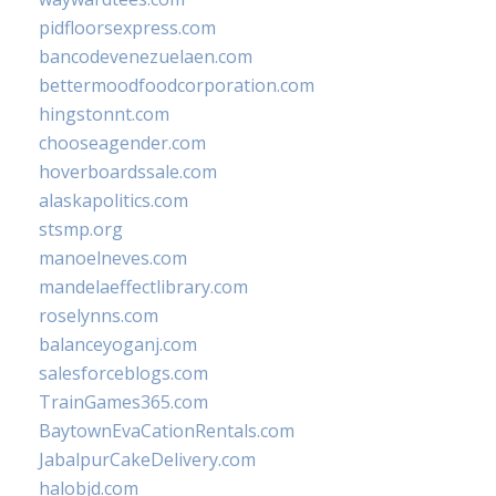
pidfloorsexpress.com
bancodevenezuelaen.com
bettermoodfoodcorporation.com
hingstonnt.com
chooseagender.com
hoverboardssale.com
alaskapolitics.com
stsmp.org
manoelneves.com
mandelaeffectlibrary.com
roselynns.com
balanceyoganj.com
salesforceblogs.com
TrainGames365.com
BaytownEvaCationRentals.com
JabalpurCakeDelivery.com
halobjd.com