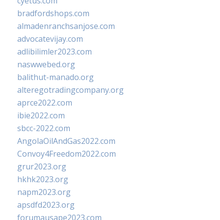
cyetus.com
bradfordshops.com
almadenranchsanjose.com
advocatevijay.com
adlibilimler2023.com
naswwebed.org
balithut-manado.org
alteregotradingcompany.org
aprce2022.com
ibie2022.com
sbcc-2022.com
AngolaOilAndGas2022.com
Convoy4Freedom2022.com
grur2023.org
hkhk2023.org
napm2023.org
apsdfd2023.org
forumausape2023.com