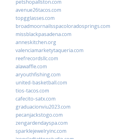
petshopallston.com
avenue26tacos.com
topgglasses.com
broadmoornailsspacoloradosprings.com
missblackpasadena.com
anneskitchen.org
valenciamarketytaqueria.com
reefrecordsllc.com
alawaffle.com
aryouthfishing.com
united-basketball.com
tios-tacos.com
cafecito-satx.com
graduacionviu2023.com
pecanjackstogo.com
zengardendayspa.com
sparklejewelryinc.com
ironcladtattoostudio.com