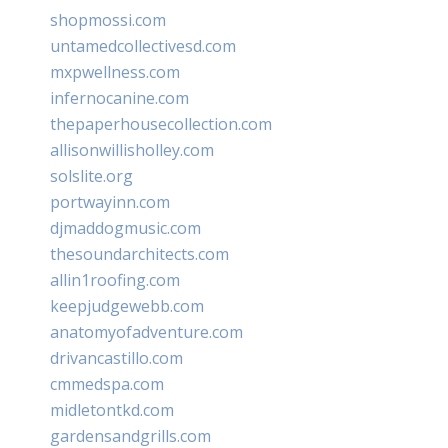
shopmossi.com
untamedcollectivesd.com
mxpwellness.com
infernocanine.com
thepaperhousecollection.com
allisonwillisholley.com
solslite.org
portwayinn.com
djmaddogmusic.com
thesoundarchitects.com
allin1roofing.com
keepjudgewebb.com
anatomyofadventure.com
drivancastillo.com
cmmedspa.com
midletontkd.com
gardensandgrills.com