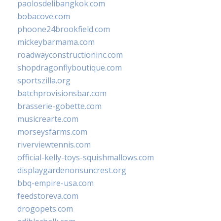
paolosdelibangkok.com
bobacove.com
phoone24brookfield.com
mickeybarmama.com
roadwayconstructioninc.com
shopdragonflyboutique.com
sportszilla.org
batchprovisionsbar.com
brasserie-gobette.com
musicrearte.com
morseysfarms.com
riverviewtennis.com
official-kelly-toys-squishmallows.com
displaygardenonsuncrest.org
bbq-empire-usa.com
feedstoreva.com
drogopets.com