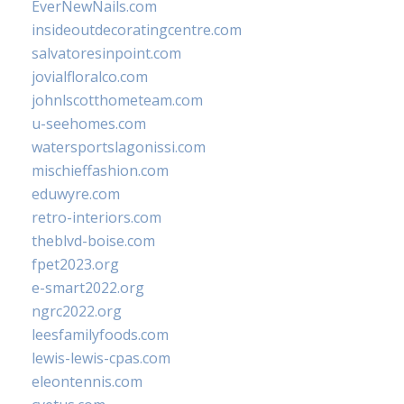
EverNewNails.com
insideoutdecoratingcentre.com
salvatoresinpoint.com
jovialfloralco.com
johnlscotthometeam.com
u-seehomes.com
watersportslagonissi.com
mischieffashion.com
eduwyre.com
retro-interiors.com
theblvd-boise.com
fpet2023.org
e-smart2022.org
ngrc2022.org
leesfamilyfoods.com
lewis-lewis-cpas.com
eleontennis.com