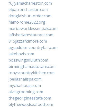
fujiyamacharleston.com
elpatronchardon.com
donglaishun-order.com
fiamc-rome2022.org
mariceworldessentials.com
lafisheriarestaurant.com
915jazzandmore.com
aguadulce-countryfair.com
jakehovis.com
bosswingsduluth.com
birminghamautocare.com
tonyscountrykitchen.com
jbellasnailspa.com
mychaihouse.com
alvisgrooming.com
thegeorginaestate.com
blythewoodseafood.com