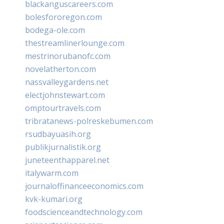
blackanguscareers.com
bolesfororegon.com
bodega-ole.com
thestreamlinerlounge.com
mestrinorubanofc.com
novelatherton.com
nassvalleygardens.net
electjohnstewart.com
omptourtravels.com
tribratanews-polreskebumen.com
rsudbayuasih.org
publikjurnalistik.org
juneteenthapparel.net
italywarm.com
journaloffinanceeconomics.com
kvk-kumari.org
foodscienceandtechnology.com