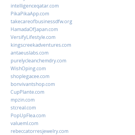
intelligenceqatar.com
PikaPikaApp.com
takecareofbusinessdfw.org
HamadaOfJapan.com
VersifyLifestyle.com
kingscreekadventures.com
antaeuslabs.com
purelycleanchemdry.com
WishOping.com
shoplegacee.com
bonvivantshop.com
CupPlante.com
mpzin.com
stcreal.com
PopUpFlea.com
valueml.com
rebeccatorresjewelry.com