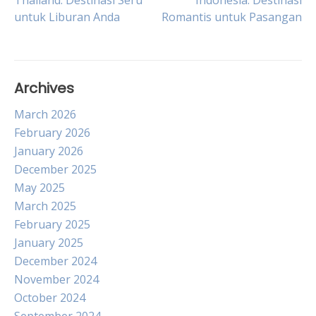
Thailand: Destinasi Seru
Indonesia: Destinasi
untuk Liburan Anda
Romantis untuk Pasangan
navigation
Archives
March 2026
February 2026
January 2026
December 2025
May 2025
March 2025
February 2025
January 2025
December 2024
November 2024
October 2024