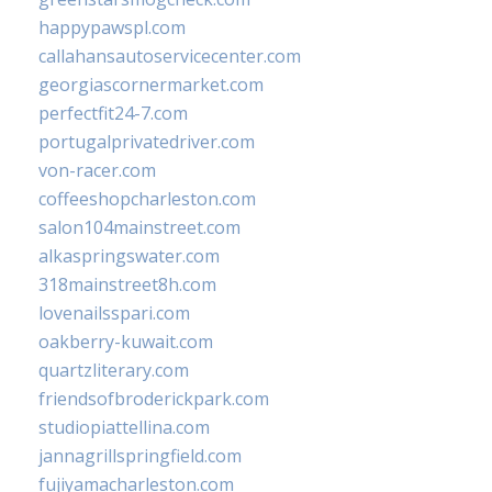
happypawspl.com
callahansautoservicecenter.com
georgiascornermarket.com
perfectfit24-7.com
portugalprivatedriver.com
von-racer.com
coffeeshopcharleston.com
salon104mainstreet.com
alkaspringswater.com
318mainstreet8h.com
lovenailsspari.com
oakberry-kuwait.com
quartzliterary.com
friendsofbroderickpark.com
studiopiattellina.com
jannagrillspringfield.com
fujiyamacharleston.com