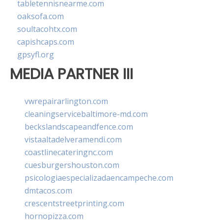
tabletennisnearme.com
oaksofa.com
soultacohtx.com
capishcaps.com
gpsyfl.org
MEDIA PARTNER III
vwrepairarlington.com
cleaningservicebaltimore-md.com
beckslandscapeandfence.com
vistaaltadelveramendi.com
coastlinecateringnc.com
cuesburgershouston.com
psicologiaespecializadaencampeche.com
dmtacos.com
crescentstreetprinting.com
hornopizza.com