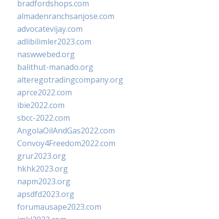
bradfordshops.com
almadenranchsanjose.com
advocatevijay.com
adlibilimler2023.com
naswwebed.org
balithut-manado.org
alteregotradingcompany.org
aprce2022.com
ibie2022.com
sbcc-2022.com
AngolaOilAndGas2022.com
Convoy4Freedom2022.com
grur2023.org
hkhk2023.org
napm2023.org
apsdfd2023.org
forumausape2023.com