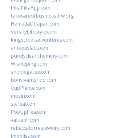
PikaPikaApp.com
takecareofbusinessdfw.org
HamadaOfJapan.com
VersifyLifestyle.com
kingscreekadventures.com
antaeuslabs.com
purelycleanchemdry.com
WishOping.com
shoplegacee.com
bonvivantshop.com
CupPlante.com
mpzin.com
stcreal.com
PopUpFlea.com
valueml.com
rebeccatorresjewelry.com
jmpbliss.com