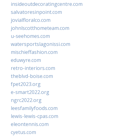
insideoutdecoratingcentre.com
salvatoresinpoint.com
jovialfloralco.com
johnlscotthometeam.com
u-seehomes.com
watersportslagonissi.com
mischieffashion.com
eduwyre.com
retro-interiors.com
theblvd-boise.com
fpet2023.org
e-smart2022.org
ngrc2022.org
leesfamilyfoods.com
lewis-lewis-cpas.com
eleontennis.com
cyetus.com