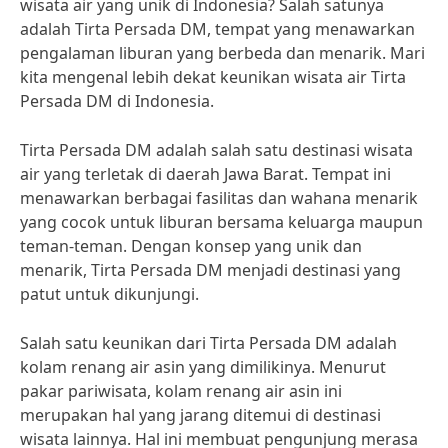
wisata air yang unik di Indonesia? Salah satunya
adalah Tirta Persada DM, tempat yang menawarkan
pengalaman liburan yang berbeda dan menarik. Mari
kita mengenal lebih dekat keunikan wisata air Tirta
Persada DM di Indonesia.
Tirta Persada DM adalah salah satu destinasi wisata
air yang terletak di daerah Jawa Barat. Tempat ini
menawarkan berbagai fasilitas dan wahana menarik
yang cocok untuk liburan bersama keluarga maupun
teman-teman. Dengan konsep yang unik dan
menarik, Tirta Persada DM menjadi destinasi yang
patut untuk dikunjungi.
Salah satu keunikan dari Tirta Persada DM adalah
kolam renang air asin yang dimilikinya. Menurut
pakar pariwisata, kolam renang air asin ini
merupakan hal yang jarang ditemui di destinasi
wisata lainnya. Hal ini membuat pengunjung merasa