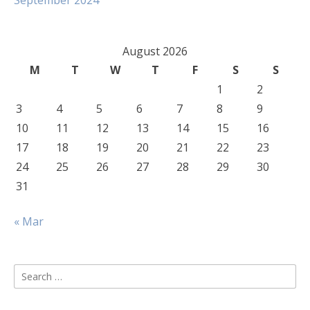
September 2024
August 2026
M
T
W
T
F
S
S
1
2
3
4
5
6
7
8
9
10
11
12
13
14
15
16
17
18
19
20
21
22
23
24
25
26
27
28
29
30
31
« Mar
Search
for: