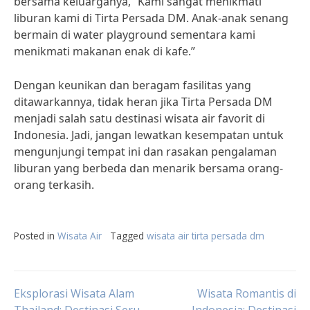
bersama keluarganya, “Kami sangat menikmati
liburan kami di Tirta Persada DM. Anak-anak senang
bermain di water playground sementara kami
menikmati makanan enak di kafe.”
Dengan keunikan dan beragam fasilitas yang
ditawarkannya, tidak heran jika Tirta Persada DM
menjadi salah satu destinasi wisata air favorit di
Indonesia. Jadi, jangan lewatkan kesempatan untuk
mengunjungi tempat ini dan rasakan pengalaman
liburan yang berbeda dan menarik bersama orang-
orang terkasih.
Posted in
Wisata Air
Tagged
wisata air tirta persada dm
Post
Eksplorasi Wisata Alam
Wisata Romantis di