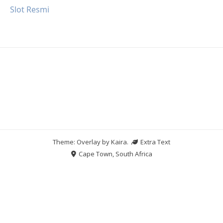
Slot Resmi
Theme: Overlay by
Kaira
.
Extra Text
Cape Town, South Africa