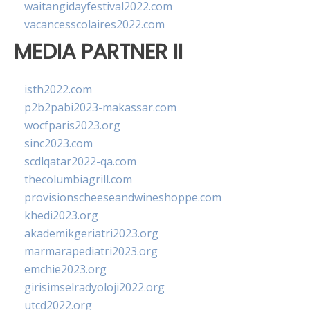
waitangidayfestival2022.com
vacancesscolaires2022.com
MEDIA PARTNER II
isth2022.com
p2b2pabi2023-makassar.com
wocfparis2023.org
sinc2023.com
scdlqatar2022-qa.com
thecolumbiagrill.com
provisionscheeseandwineshoppe.com
khedi2023.org
akademikgeriatri2023.org
marmarapediatri2023.org
emchie2023.org
girisimselradyoloji2022.org
utcd2022.org