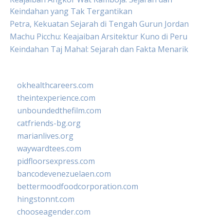
Keindahan yang Tak Tergantikan
Petra, Kekuatan Sejarah di Tengah Gurun Jordan
Machu Picchu: Keajaiban Arsitektur Kuno di Peru
Keindahan Taj Mahal: Sejarah dan Fakta Menarik
okhealthcareers.com
theintexperience.com
unboundedthefilm.com
catfriends-bg.org
marianlives.org
waywardtees.com
pidfloorsexpress.com
bancodevenezuelaen.com
bettermoodfoodcorporation.com
hingstonnt.com
chooseagender.com