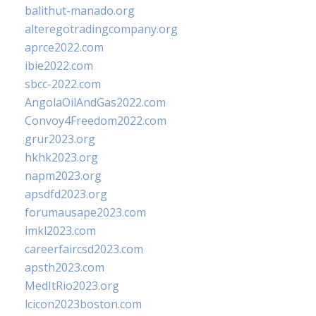
balithut-manado.org
alteregotradingcompany.org
aprce2022.com
ibie2022.com
sbcc-2022.com
AngolaOilAndGas2022.com
Convoy4Freedom2022.com
grur2023.org
hkhk2023.org
napm2023.org
apsdfd2023.org
forumausape2023.com
imkl2023.com
careerfaircsd2023.com
apsth2023.com
MedItRio2023.org
lcicon2023boston.com