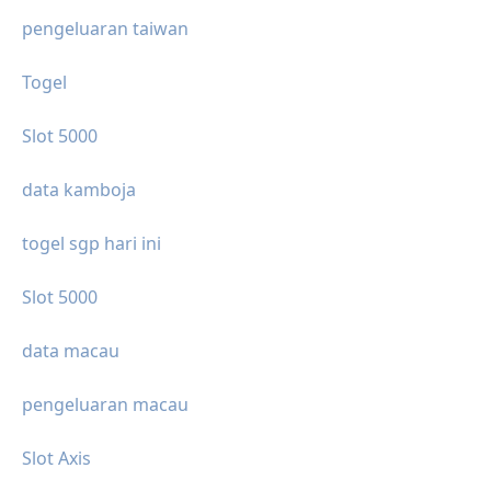
pengeluaran taiwan
Togel
Slot 5000
data kamboja
togel sgp hari ini
Slot 5000
data macau
pengeluaran macau
Slot Axis