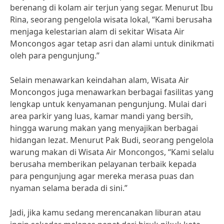
berenang di kolam air terjun yang segar. Menurut Ibu
Rina, seorang pengelola wisata lokal, “Kami berusaha
menjaga kelestarian alam di sekitar Wisata Air
Moncongos agar tetap asri dan alami untuk dinikmati
oleh para pengunjung.”
Selain menawarkan keindahan alam, Wisata Air
Moncongos juga menawarkan berbagai fasilitas yang
lengkap untuk kenyamanan pengunjung. Mulai dari
area parkir yang luas, kamar mandi yang bersih,
hingga warung makan yang menyajikan berbagai
hidangan lezat. Menurut Pak Budi, seorang pengelola
warung makan di Wisata Air Moncongos, “Kami selalu
berusaha memberikan pelayanan terbaik kepada
para pengunjung agar mereka merasa puas dan
nyaman selama berada di sini.”
Jadi, jika kamu sedang merencanakan liburan atau