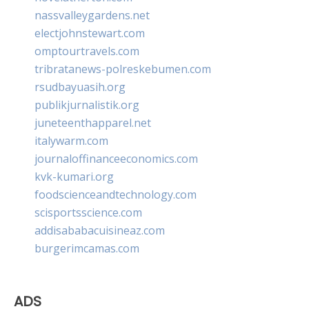
nassvalleygardens.net
electjohnstewart.com
omptourtravels.com
tribratanews-polreskebumen.com
rsudbayuasih.org
publikjurnalistik.org
juneteenthapparel.net
italywarm.com
journaloffinanceeconomics.com
kvk-kumari.org
foodscienceandtechnology.com
scisportsscience.com
addisababacuisineaz.com
burgerimcamas.com
ADS