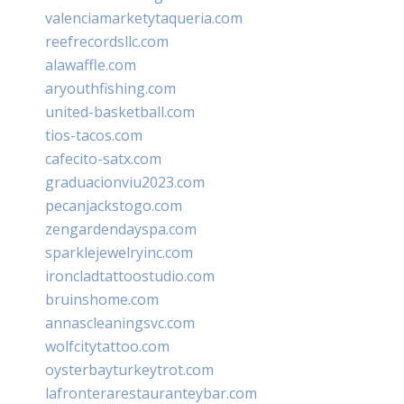
valenciamarketytaqueria.com
reefrecordsllc.com
alawaffle.com
aryouthfishing.com
united-basketball.com
tios-tacos.com
cafecito-satx.com
graduacionviu2023.com
pecanjackstogo.com
zengardendayspa.com
sparklejewelryinc.com
ironcladtattoostudio.com
bruinshome.com
annascleaningsvc.com
wolfcitytattoo.com
oysterbayturkeytrot.com
lafronterarestauranteybar.com