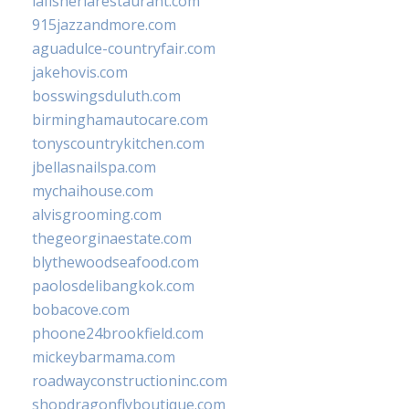
lafisheriarestaurant.com
915jazzandmore.com
aguadulce-countryfair.com
jakehovis.com
bosswingsduluth.com
birminghamautocare.com
tonyscountrykitchen.com
jbellasnailspa.com
mychaihouse.com
alvisgrooming.com
thegeorginaestate.com
blythewoodseafood.com
paolosdelibangkok.com
bobacove.com
phoone24brookfield.com
mickeybarmama.com
roadwayconstructioninc.com
shopdragonflyboutique.com