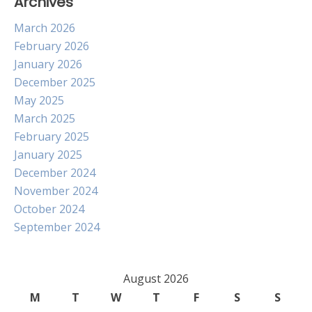
Archives
March 2026
February 2026
January 2026
December 2025
May 2025
March 2025
February 2025
January 2025
December 2024
November 2024
October 2024
September 2024
August 2026
M
T
W
T
F
S
S