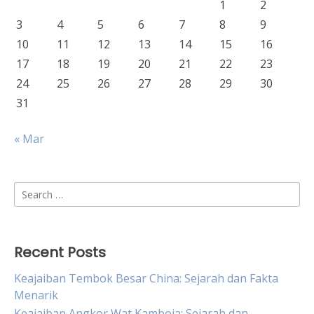
1
2
3
4
5
6
7
8
9
10
11
12
13
14
15
16
17
18
19
20
21
22
23
24
25
26
27
28
29
30
31
« Mar
Search
for:
Recent Posts
Keajaiban Tembok Besar China: Sejarah dan Fakta
Menarik
Keajaiban Angkor Wat Kamboja: Sejarah dan