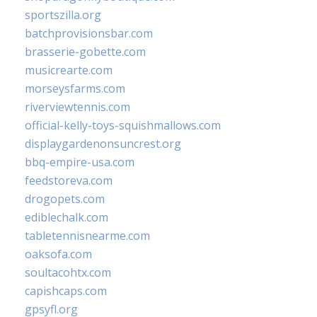
sportszilla.org
batchprovisionsbar.com
brasserie-gobette.com
musicrearte.com
morseysfarms.com
riverviewtennis.com
official-kelly-toys-squishmallows.com
displaygardenonsuncrest.org
bbq-empire-usa.com
feedstoreva.com
drogopets.com
ediblechalk.com
tabletennisnearme.com
oaksofa.com
soultacohtx.com
capishcaps.com
gpsyfl.org