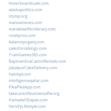
hoverboardssale.com
alaskapolitics.com
stsmp.org
manoelneves.com
mandelaeffectlibrary.com
roselynns.com
balanceyoganj.com
salesforceblogs.com
TrainGames365.com
BaytownEvaCationRentals.com
JabalpurCakeDelivery.com
halobjd.com
intelligenceqatar.com
PikaPikaApp.com
takecareofbusinessdfw.org
HamadaOfJapan.com
VersifyLifestyle.com