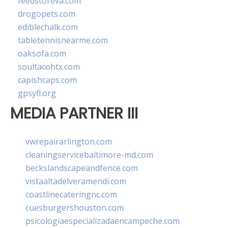
feedstoreva.com
drogopets.com
ediblechalk.com
tabletennisnearme.com
oaksofa.com
soultacohtx.com
capishcaps.com
gpsyfl.org
MEDIA PARTNER III
vwrepairarlington.com
cleaningservicebaltimore-md.com
beckslandscapeandfence.com
vistaaltadelveramendi.com
coastlinecateringnc.com
cuesburgershouston.com
psicologiaespecializadaencampeche.com