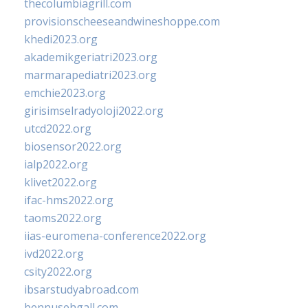
thecolumbiagrill.com
provisionscheeseandwineshoppe.com
khedi2023.org
akademikgeriatri2023.org
marmarapediatri2023.org
emchie2023.org
girisimselradyoloji2022.org
utcd2022.org
biosensor2022.org
ialp2022.org
klivet2022.org
ifac-hms2022.org
taoms2022.org
iias-euromena-conference2022.org
ivd2022.org
csity2022.org
ibsarstudyabroad.com
bennusehgall.com