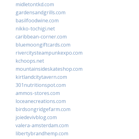
midletontkd.com
gardensandgrills.com
basilfoodwine.com
nikko-tochigi.net
caribbean-corner.com
bluemoongiftcards.com
rivercitysteampunkexpo.com
kchoops.net
mountainsideskateshop.com
kirtlandcitytavern.com
301nutritionspot.com
ammos-stores.com
loceanecreations.com
birdsongridgefarm.com
joiedevivblog.com
valera-amsterdam.com
libertybrandhemp.com