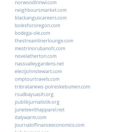
norwoodinnwi.com
neighboursmarket.com
blackanguscareers.com
bolesfororegon.com
bodega-ole.com
thestreamlinerlounge.com
mestrinorubanofc.com
novelatherton.com
nassvalleygardens.net
electjohnstewart.com
omptourtravels.com
tribratanews-polreskebumen.com
rsudbayuasih.org
publikjurnalistik.org
juneteenthapparel.net
italywarm.com
journaloffinanceeconomics.com