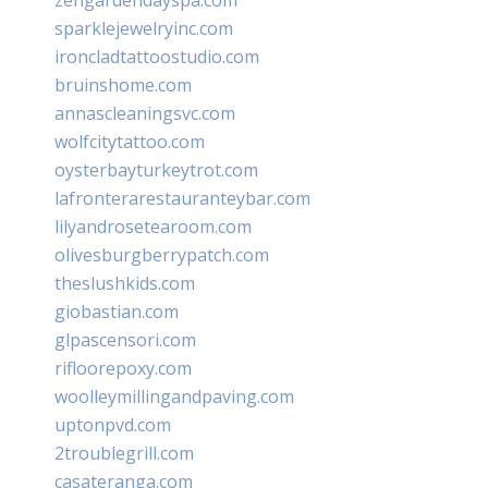
sparklejewelryinc.com
ironcladtattoostudio.com
bruinshome.com
annascleaningsvc.com
wolfcitytattoo.com
oysterbayturkeytrot.com
lafronterarestauranteybar.com
lilyandrosetearoom.com
olivesburgberrypatch.com
theslushkids.com
giobastian.com
glpascensori.com
rifloorepoxy.com
woolleymillingandpaving.com
uptonpvd.com
2troublegrill.com
casateranga.com