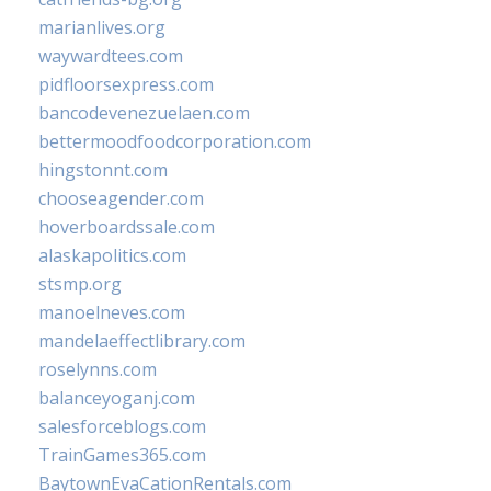
marianlives.org
waywardtees.com
pidfloorsexpress.com
bancodevenezuelaen.com
bettermoodfoodcorporation.com
hingstonnt.com
chooseagender.com
hoverboardssale.com
alaskapolitics.com
stsmp.org
manoelneves.com
mandelaeffectlibrary.com
roselynns.com
balanceyoganj.com
salesforceblogs.com
TrainGames365.com
BaytownEvaCationRentals.com