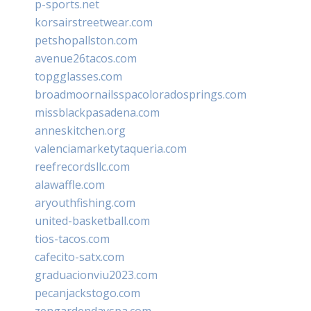
p-sports.net
korsairstreetwear.com
petshopallston.com
avenue26tacos.com
topgglasses.com
broadmoornailsspacoloradosprings.com
missblackpasadena.com
anneskitchen.org
valenciamarketytaqueria.com
reefrecordsllc.com
alawaffle.com
aryouthfishing.com
united-basketball.com
tios-tacos.com
cafecito-satx.com
graduacionviu2023.com
pecanjackstogo.com
zengardendayspa.com