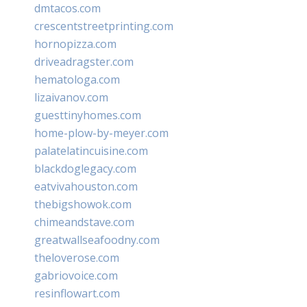
dmtacos.com
crescentstreetprinting.com
hornopizza.com
driveadragster.com
hematologa.com
lizaivanov.com
guesttinyhomes.com
home-plow-by-meyer.com
palatelatincuisine.com
blackdoglegacy.com
eatvivahouston.com
thebigshowok.com
chimeandstave.com
greatwallseafoodny.com
theloverose.com
gabriovoice.com
resinflowart.com