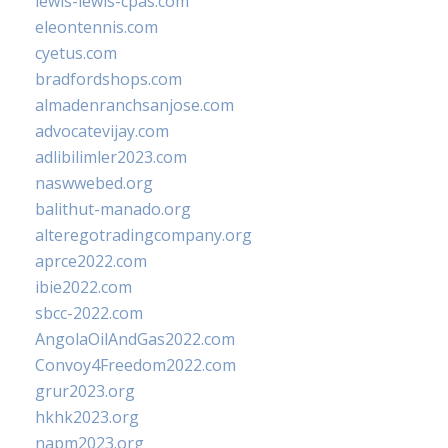
lewis-lewis-cpas.com
eleontennis.com
cyetus.com
bradfordshops.com
almadenranchsanjose.com
advocatevijay.com
adlibilimler2023.com
naswwebed.org
balithut-manado.org
alteregotradingcompany.org
aprce2022.com
ibie2022.com
sbcc-2022.com
AngolaOilAndGas2022.com
Convoy4Freedom2022.com
grur2023.org
hkhk2023.org
napm2023.org