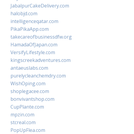
JabalpurCakeDelivery.com
halobjd.com
intelligenceqatar.com
PikaPikaApp.com
takecareofbusinessdfw.org
HamadaOfJapan.com
VersifyLifestyle.com
kingscreekadventures.com
antaeuslabs.com
purelycleanchemdry.com
WishOping.com
shoplegacee.com
bonvivantshop.com
CupPlante.com
mpzin.com
stcreal.com
PopUpFlea.com