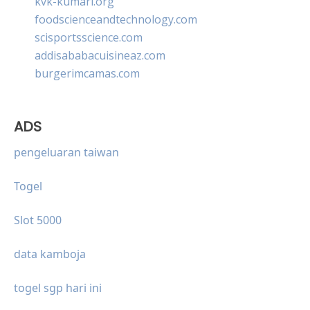
kvk-kumari.org
foodscienceandtechnology.com
scisportsscience.com
addisababacuisineaz.com
burgerimcamas.com
ADS
pengeluaran taiwan
Togel
Slot 5000
data kamboja
togel sgp hari ini