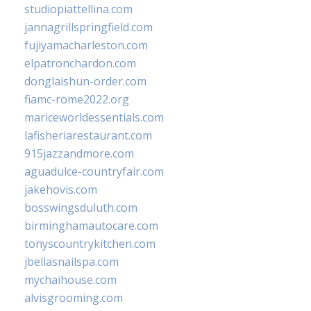
studiopiattellina.com
jannagrillspringfield.com
fujiyamacharleston.com
elpatronchardon.com
donglaishun-order.com
fiamc-rome2022.org
mariceworldessentials.com
lafisheriarestaurant.com
915jazzandmore.com
aguadulce-countryfair.com
jakehovis.com
bosswingsduluth.com
birminghamautocare.com
tonyscountrykitchen.com
jbellasnailspa.com
mychaihouse.com
alvisgrooming.com