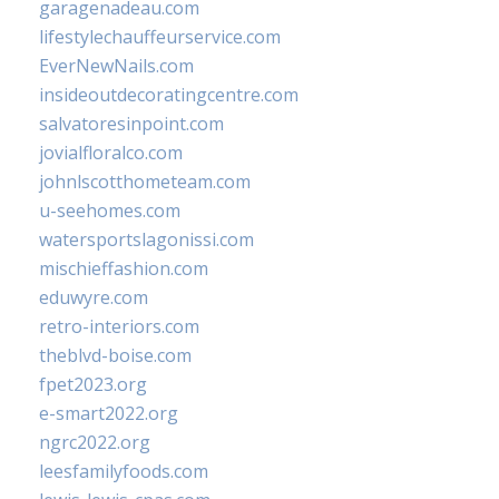
garagenadeau.com
lifestylechauffeurservice.com
EverNewNails.com
insideoutdecoratingcentre.com
salvatoresinpoint.com
jovialfloralco.com
johnlscotthometeam.com
u-seehomes.com
watersportslagonissi.com
mischieffashion.com
eduwyre.com
retro-interiors.com
theblvd-boise.com
fpet2023.org
e-smart2022.org
ngrc2022.org
leesfamilyfoods.com