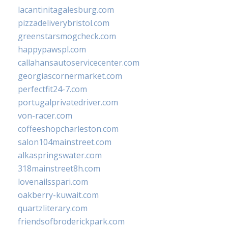
lacantinitagalesburg.com
pizzadeliverybristol.com
greenstarsmogcheck.com
happypawspl.com
callahansautoservicecenter.com
georgiascornermarket.com
perfectfit24-7.com
portugalprivatedriver.com
von-racer.com
coffeeshopcharleston.com
salon104mainstreet.com
alkaspringswater.com
318mainstreet8h.com
lovenailsspari.com
oakberry-kuwait.com
quartzliterary.com
friendsofbroderickpark.com