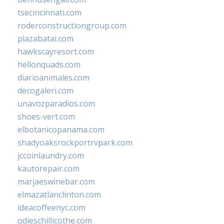
tsecincinnati.com
roderconstructiongroup.com
plazabatai.com
hawkscayresort.com
hellonquads.com
diarioanimales.com
decogaleri.com
unavozparadios.com
shoes-vert.com
elbotanicopanama.com
shadyoaksrockportrvpark.com
jccoinlaundry.com
kautorepair.com
marjaeswinebar.com
elmazatlanclinton.com
ideacoffeenyc.com
odieschillicothe.com