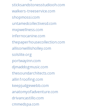
sticksandstonesstudiooh.com
walkers-treeservice.com
shopmossi.com
untamedcollectivesd.com
mxpwellness.com
infernocanine.com
thepaperhousecollection.com
allisonwillisholley.com
solslite.org
portwayinn.com
djmaddogmusic.com
thesoundarchitects.com
allin1roofing.com
keepjudgewebb.com
anatomyofadventure.com
drivancastillo.com
cmmedspa.com