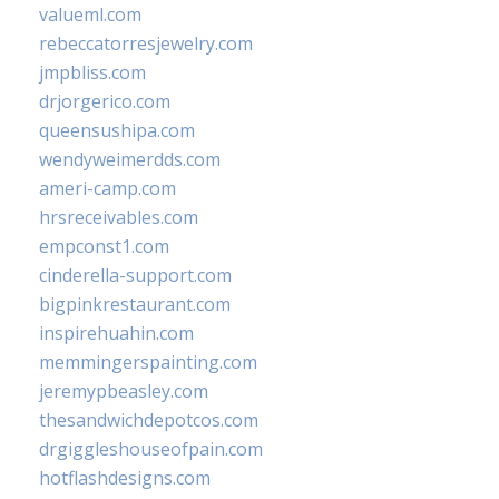
valueml.com
rebeccatorresjewelry.com
jmpbliss.com
drjorgerico.com
queensushipa.com
wendyweimerdds.com
ameri-camp.com
hrsreceivables.com
empconst1.com
cinderella-support.com
bigpinkrestaurant.com
inspirehuahin.com
memmingerspainting.com
jeremypbeasley.com
thesandwichdepotcos.com
drgiggleshouseofpain.com
hotflashdesigns.com