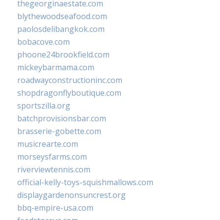
thegeorginaestate.com
blythewoodseafood.com
paolosdelibangkok.com
bobacove.com
phoone24brookfield.com
mickeybarmama.com
roadwayconstructioninc.com
shopdragonflyboutique.com
sportszilla.org
batchprovisionsbar.com
brasserie-gobette.com
musicrearte.com
morseysfarms.com
riverviewtennis.com
official-kelly-toys-squishmallows.com
displaygardenonsuncrest.org
bbq-empire-usa.com