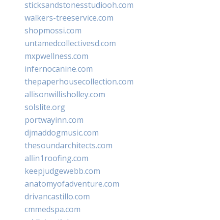
sticksandstonesstudiooh.com
walkers-treeservice.com
shopmossi.com
untamedcollectivesd.com
mxpwellness.com
infernocanine.com
thepaperhousecollection.com
allisonwillisholley.com
solslite.org
portwayinn.com
djmaddogmusic.com
thesoundarchitects.com
allin1roofing.com
keepjudgewebb.com
anatomyofadventure.com
drivancastillo.com
cmmedspa.com