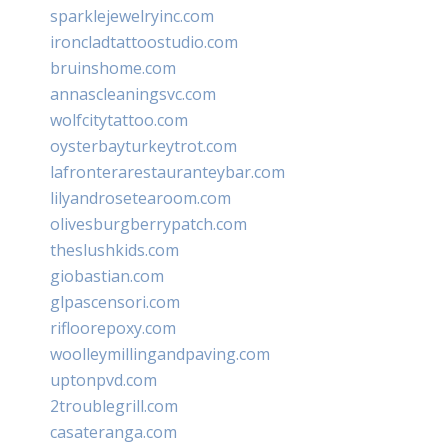
sparklejewelryinc.com
ironcladtattoostudio.com
bruinshome.com
annascleaningsvc.com
wolfcitytattoo.com
oysterbayturkeytrot.com
lafronterarestauranteybar.com
lilyandrosetearoom.com
olivesburgberrypatch.com
theslushkids.com
giobastian.com
glpascensori.com
rifloorepoxy.com
woolleymillingandpaving.com
uptonpvd.com
2troublegrill.com
casateranga.com