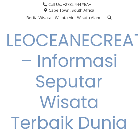
Skip
Call Us: +2782 444 YEAH
to
Cape Town, South Africa
content
Berita Wisata
Wisata Air
Wisata Alam
LEOCEANECREA
– Informasi
Seputar
Wisata
Terbaik Dunia