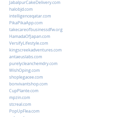
JabalpurCakeDelivery.com
halobjd.com
intelligenceqatar.com
PikaPikaApp.com
takecareofbusinessdfw.org
HamadaOfJapan.com
VersifyLifestyle.com
kingscreekadventures.com
antaeuslabs.com
purelycleanchemdry.com
WishOping.com
shoplegacee.com
bonvivantshop.com
CupPlante.com
mpzin.com
stcreal.com
PopUpFlea.com