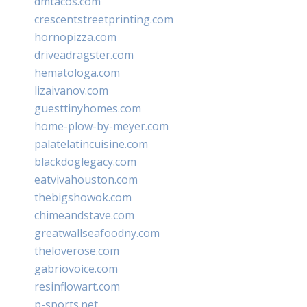
dmtacos.com
crescentstreetprinting.com
hornopizza.com
driveadragster.com
hematologa.com
lizaivanov.com
guesttinyhomes.com
home-plow-by-meyer.com
palatelatincuisine.com
blackdoglegacy.com
eatvivahouston.com
thebigshowok.com
chimeandstave.com
greatwallseafoodny.com
theloverose.com
gabriovoice.com
resinflowart.com
p-sports.net