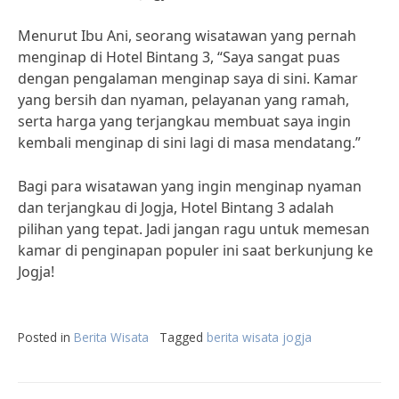
Menurut Ibu Ani, seorang wisatawan yang pernah
menginap di Hotel Bintang 3, “Saya sangat puas
dengan pengalaman menginap saya di sini. Kamar
yang bersih dan nyaman, pelayanan yang ramah,
serta harga yang terjangkau membuat saya ingin
kembali menginap di sini lagi di masa mendatang.”
Bagi para wisatawan yang ingin menginap nyaman
dan terjangkau di Jogja, Hotel Bintang 3 adalah
pilihan yang tepat. Jadi jangan ragu untuk memesan
kamar di penginapan populer ini saat berkunjung ke
Jogja!
Posted in
Berita Wisata
Tagged
berita wisata jogja