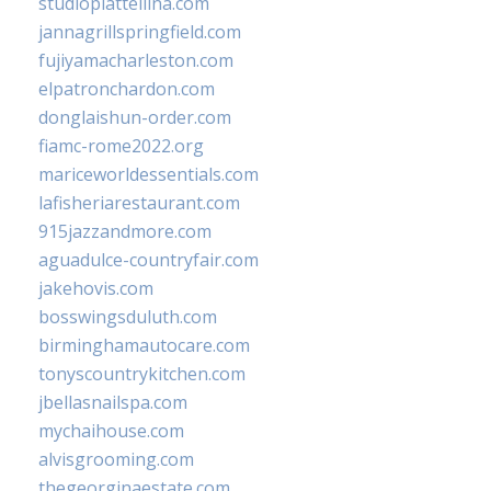
studiopiattellina.com
jannagrillspringfield.com
fujiyamacharleston.com
elpatronchardon.com
donglaishun-order.com
fiamc-rome2022.org
mariceworldessentials.com
lafisheriarestaurant.com
915jazzandmore.com
aguadulce-countryfair.com
jakehovis.com
bosswingsduluth.com
birminghamautocare.com
tonyscountrykitchen.com
jbellasnailspa.com
mychaihouse.com
alvisgrooming.com
thegeorginaestate.com