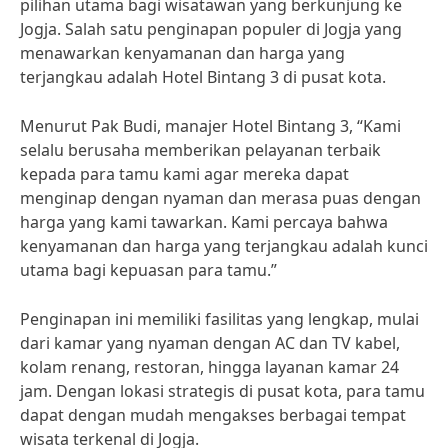
pilihan utama bagi wisatawan yang berkunjung ke
Jogja. Salah satu penginapan populer di Jogja yang
menawarkan kenyamanan dan harga yang
terjangkau adalah Hotel Bintang 3 di pusat kota.
Menurut Pak Budi, manajer Hotel Bintang 3, “Kami
selalu berusaha memberikan pelayanan terbaik
kepada para tamu kami agar mereka dapat
menginap dengan nyaman dan merasa puas dengan
harga yang kami tawarkan. Kami percaya bahwa
kenyamanan dan harga yang terjangkau adalah kunci
utama bagi kepuasan para tamu.”
Penginapan ini memiliki fasilitas yang lengkap, mulai
dari kamar yang nyaman dengan AC dan TV kabel,
kolam renang, restoran, hingga layanan kamar 24
jam. Dengan lokasi strategis di pusat kota, para tamu
dapat dengan mudah mengakses berbagai tempat
wisata terkenal di Jogja.