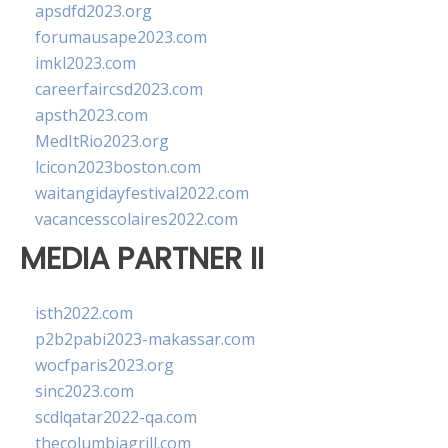
apsdfd2023.org
forumausape2023.com
imkl2023.com
careerfaircsd2023.com
apsth2023.com
MedItRio2023.org
lcicon2023boston.com
waitangidayfestival2022.com
vacancesscolaires2022.com
MEDIA PARTNER II
isth2022.com
p2b2pabi2023-makassar.com
wocfparis2023.org
sinc2023.com
scdlqatar2022-qa.com
thecolumbiagrill.com