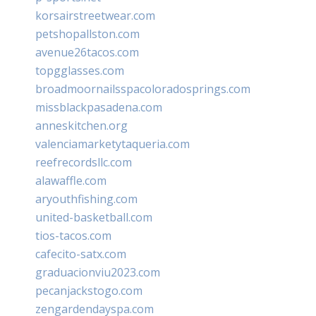
korsairstreetwear.com
petshopallston.com
avenue26tacos.com
topgglasses.com
broadmoornailsspacoloradosprings.com
missblackpasadena.com
anneskitchen.org
valenciamarketytaqueria.com
reefrecordsllc.com
alawaffle.com
aryouthfishing.com
united-basketball.com
tios-tacos.com
cafecito-satx.com
graduacionviu2023.com
pecanjackstogo.com
zengardendayspa.com