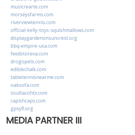
musicrearte.com
morseysfarms.com
riverviewtennis.com
official-kelly-toys-squishmallows.com
displaygardenonsuncrest.org
bbq-empire-usa.com
feedstoreva.com
drogopets.com
ediblechalk.com
tabletennisnearme.com
oaksofa.com
soultacohtx.com
capishcaps.com
gpsyfl.org
MEDIA PARTNER III