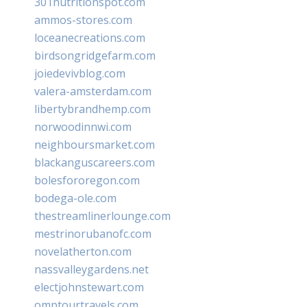
301nutritionspot.com
ammos-stores.com
loceanecreations.com
birdsongridgefarm.com
joiedevivblog.com
valera-amsterdam.com
libertybrandhemp.com
norwoodinnwi.com
neighboursmarket.com
blackanguscareers.com
bolesfororegon.com
bodega-ole.com
thestreamlinerlounge.com
mestrinorubanofc.com
novelatherton.com
nassvalleygardens.net
electjohnstewart.com
omptourtravels.com