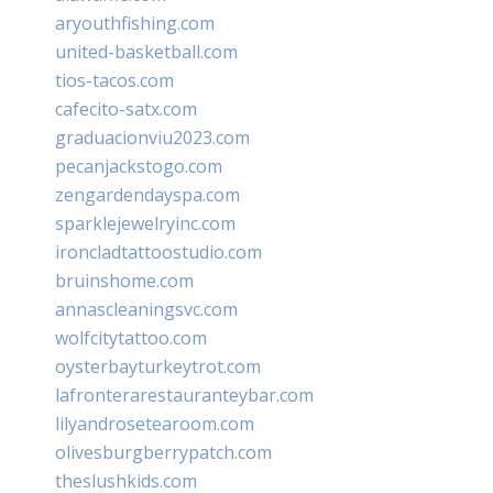
aryouthfishing.com
united-basketball.com
tios-tacos.com
cafecito-satx.com
graduacionviu2023.com
pecanjackstogo.com
zengardendayspa.com
sparklejewelryinc.com
ironcladtattoostudio.com
bruinshome.com
annascleaningsvc.com
wolfcitytattoo.com
oysterbayturkeytrot.com
lafronterarestauranteybar.com
lilyandrosetearoom.com
olivesburgberrypatch.com
theslushkids.com