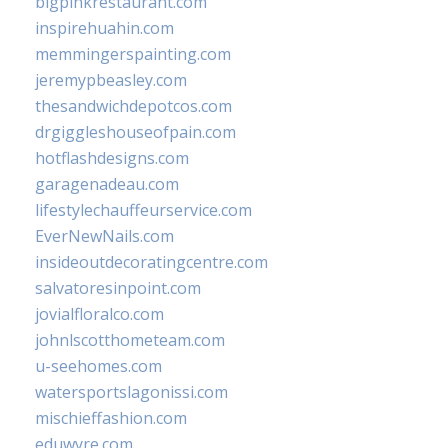
bigpinkrestaurant.com
inspirehuahin.com
memmingerspainting.com
jeremypbeasley.com
thesandwichdepotcos.com
drgiggleshouseofpain.com
hotflashdesigns.com
garagenadeau.com
lifestylechauffeurservice.com
EverNewNails.com
insideoutdecoratingcentre.com
salvatoresinpoint.com
jovialfloralco.com
johnlscotthometeam.com
u-seehomes.com
watersportslagonissi.com
mischieffashion.com
eduwyre.com