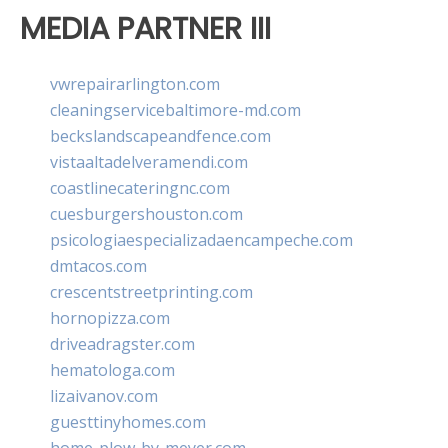
MEDIA PARTNER III
vwrepairarlington.com
cleaningservicebaltimore-md.com
beckslandscapeandfence.com
vistaaltadelveramendi.com
coastlinecateringnc.com
cuesburgershouston.com
psicologiaespecializadaencampeche.com
dmtacos.com
crescentstreetprinting.com
hornopizza.com
driveadragster.com
hematologa.com
lizaivanov.com
guesttinyhomes.com
home-plow-by-meyer.com