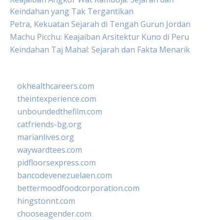
Keindahan yang Tak Tergantikan
Petra, Kekuatan Sejarah di Tengah Gurun Jordan
Machu Picchu: Keajaiban Arsitektur Kuno di Peru
Keindahan Taj Mahal: Sejarah dan Fakta Menarik
okhealthcareers.com
theintexperience.com
unboundedthefilm.com
catfriends-bg.org
marianlives.org
waywardtees.com
pidfloorsexpress.com
bancodevenezuelaen.com
bettermoodfoodcorporation.com
hingstonnt.com
chooseagender.com