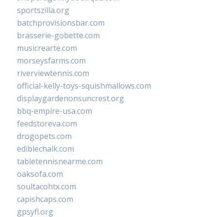
sportszilla.org
batchprovisionsbar.com
brasserie-gobette.com
musicrearte.com
morseysfarms.com
riverviewtennis.com
official-kelly-toys-squishmallows.com
displaygardenonsuncrest.org
bbq-empire-usa.com
feedstoreva.com
drogopets.com
ediblechalk.com
tabletennisnearme.com
oaksofa.com
soultacohtx.com
capishcaps.com
gpsyfl.org