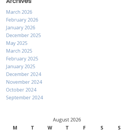
Archives
March 2026
February 2026
January 2026
December 2025
May 2025
March 2025
February 2025
January 2025
December 2024
November 2024
October 2024
September 2024
August 2026
M
T
W
T
F
S
S