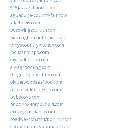
lafisheriarestaurant.com
915jazzandmore.com
aguadulce-countryfair.com
jakehovis.com
bosswingsduluth.com
birminghamautocare.com
tonyscountrykitchen.com
jbellasnailspa.com
mychaihouse.com
alvisgrooming.com
thegeorginaestate.com
blythewoodseafood.com
paolosdelibangkok.com
bobacove.com
phoone24brookfield.com
mickeybarmama.com
roadwayconstructioninc.com
shopdragonflyboutique.com