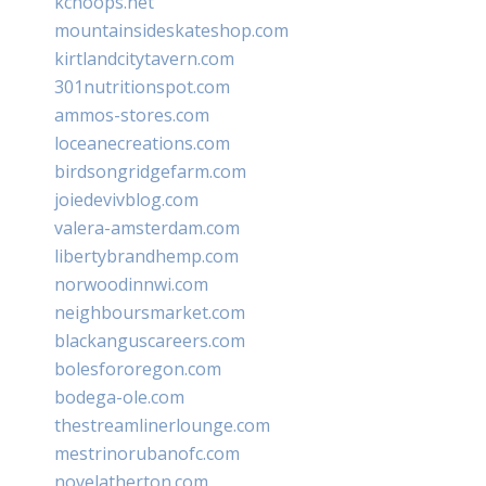
kchoops.net
mountainsideskateshop.com
kirtlandcitytavern.com
301nutritionspot.com
ammos-stores.com
loceanecreations.com
birdsongridgefarm.com
joiedevivblog.com
valera-amsterdam.com
libertybrandhemp.com
norwoodinnwi.com
neighboursmarket.com
blackanguscareers.com
bolesfororegon.com
bodega-ole.com
thestreamlinerlounge.com
mestrinorubanofc.com
novelatherton.com