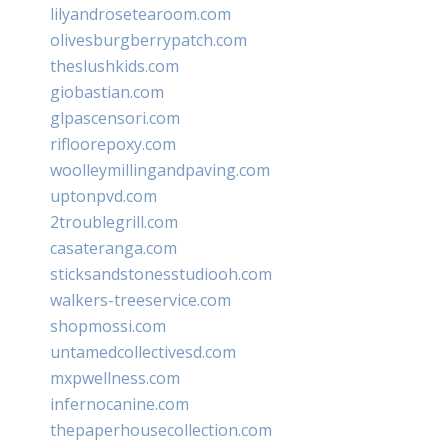
lilyandrosetearoom.com
olivesburgberrypatch.com
theslushkids.com
giobastian.com
glpascensori.com
rifloorepoxy.com
woolleymillingandpaving.com
uptonpvd.com
2troublegrill.com
casateranga.com
sticksandstonesstudiooh.com
walkers-treeservice.com
shopmossi.com
untamedcollectivesd.com
mxpwellness.com
infernocanine.com
thepaperhousecollection.com