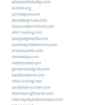
allisonwillisholley.com
solslite.org
portwayinn.com
djmaddogmusic.com
thesoundarchitects.com
allin1roofing.com
keepjudgewebb.com
anatomyofadventure.com
drivancastillo.com
cmmedspa.com
midletontkd.com
gardensandgrills.com
basilfoodwine.com
nikko-tochigi.net
caribbean-corner.com
bluemoongiftcards.com
rivercitysteampunkexpo.com