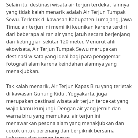
Selain itu, destinasi wisata air terjun terdekat lainnya
yang tidak kalah menarik adalah Air Terjun Tumpak
Sewu. Terletak di kawasan Kabupaten Lumajang, Jawa
Timur, air terjun ini memiliki keunikan karena terdiri
dari beberapa aliran air yang jatuh secara berjenjang
dari ketinggian sekitar 120 meter. Menurut ahli
ekowisata, Air Terjun Tumpak Sewu merupakan
destinasi wisata yang ideal bagi para penggemar
fotografi alam karena keindahan alamnya yang
menakjubkan.
Tak kalah menarik, Air Terjun Kapas Biru yang terletak
di kawasan Gunung Kidul, Yogyakarta, juga
merupakan destinasi wisata air terjun terdekat yang
wajib kamu kunjungi. Dengan air yang jernih dan
warna biru yang memukau, air terjun ini
menawarkan pesona alam yang menakjubkan dan
cocok untuk berenang dan berpiknik bersama