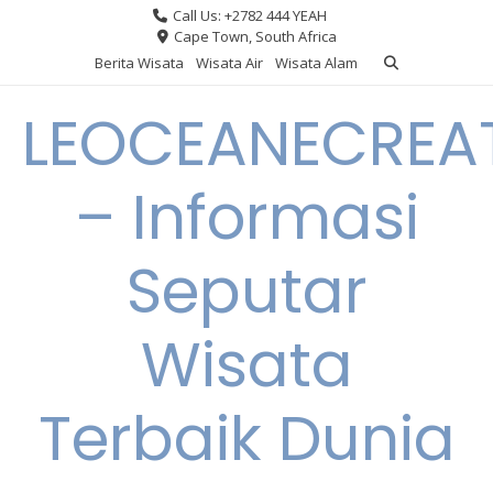
Skip
Call Us: +2782 444 YEAH
to
Cape Town, South Africa
content
Berita Wisata
Wisata Air
Wisata Alam
LEOCEANECREA
– Informasi
Seputar
Wisata
Terbaik Dunia