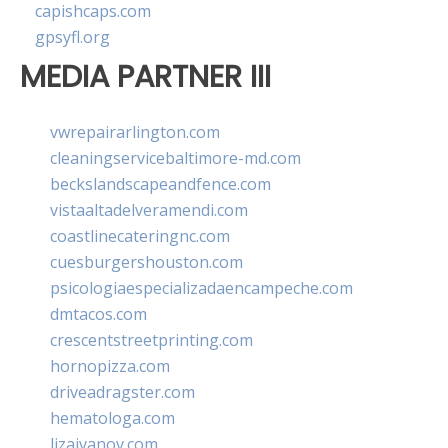
capishcaps.com
gpsyfl.org
MEDIA PARTNER III
vwrepairarlington.com
cleaningservicebaltimore-md.com
beckslandscapeandfence.com
vistaaltadelveramendi.com
coastlinecateringnc.com
cuesburgershouston.com
psicologiaespecializadaencampeche.com
dmtacos.com
crescentstreetprinting.com
hornopizza.com
driveadragster.com
hematologa.com
lizaivanov.com