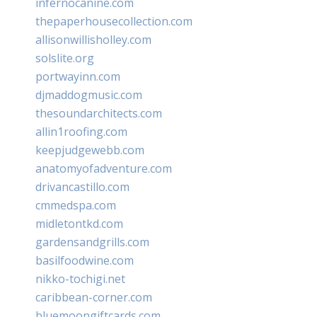
infernocanine.com
thepaperhousecollection.com
allisonwillisholley.com
solslite.org
portwayinn.com
djmaddogmusic.com
thesoundarchitects.com
allin1roofing.com
keepjudgewebb.com
anatomyofadventure.com
drivancastillo.com
cmmedspa.com
midletontkd.com
gardensandgrills.com
basilfoodwine.com
nikko-tochigi.net
caribbean-corner.com
bluemoongiftcards.com