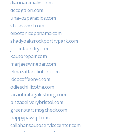
diarioanimales.com
decogaleri.com
unavozparadios.com
shoes-vert.com
elbotanicopanama.com
shadyoaksrockportrvpark.com
jccoinlaundry.com
kautorepair.com
marjaeswinebar.com
elmazatlanclinton.com
ideacoffeenyc.com
odieschillicothe.com
lacantinitagalesburg.com
pizzadeliverybristol.com
greenstarsmogcheck.com
happypawspl.com
callahansautoservicecenter.com