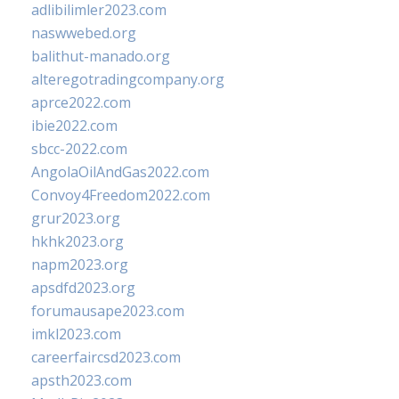
adlibilimler2023.com
naswwebed.org
balithut-manado.org
alteregotradingcompany.org
aprce2022.com
ibie2022.com
sbcc-2022.com
AngolaOilAndGas2022.com
Convoy4Freedom2022.com
grur2023.org
hkhk2023.org
napm2023.org
apsdfd2023.org
forumausape2023.com
imkl2023.com
careerfaircsd2023.com
apsth2023.com