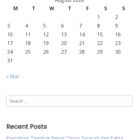
August 2026
M
T
W
T
F
S
S
1
2
3
4
5
6
7
8
9
10
11
12
13
14
15
16
17
18
19
20
21
22
23
24
25
26
27
28
29
30
31
« Mar
Search
for:
Recent Posts
Keajaiban Tembok Besar China: Sejarah dan Fakta