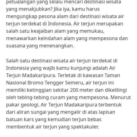
petualangan yang selalu mencari destinasi wisata
yang menakjubkan? Jika iya, kamu harus
mengungkap pesona alam dari destinasi wisata air
terjun terdekat di Indonesia. Air terjun merupakan
salah satu keajaiban alam yang memukau,
menawarkan keindahan alam yang mempesona dan
suasana yang menenangkan.
Salah satu destinasi wisata air terjun terdekat di
Indonesia yang wajib kamu kunjungi adalah Air
Terjun Madakaripura. Terletak di kawasan Taman
Nasional Bromo Tengger Semeru, air terjun ini
memiliki ketinggian sekitar 200 meter dan dikelilingi
oleh tebing-tebing curam yang mempesona. Menurut
pakar geologi, Air Terjun Madakaripura terbentuk
dari aliran sungai yang mengalir di atas lapisan
batuan kars yang kemudian terjun bebas
membentuk air terjun yang spektakuler.