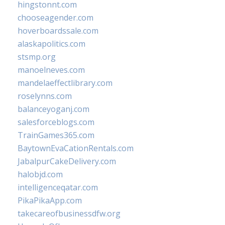
hingstonnt.com
chooseagender.com
hoverboardssale.com
alaskapolitics.com
stsmp.org
manoelneves.com
mandelaeffectlibrary.com
roselynns.com
balanceyoganj.com
salesforceblogs.com
TrainGames365.com
BaytownEvaCationRentals.com
JabalpurCakeDelivery.com
halobjd.com
intelligenceqatar.com
PikaPikaApp.com
takecareofbusinessdfw.org