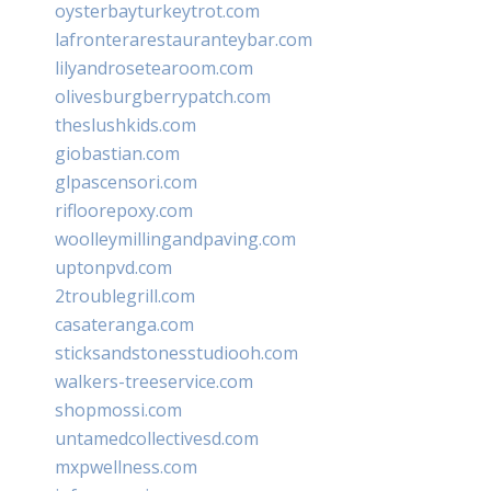
oysterbayturkeytrot.com
lafronterarestauranteybar.com
lilyandrosetearoom.com
olivesburgberrypatch.com
theslushkids.com
giobastian.com
glpascensori.com
rifloorepoxy.com
woolleymillingandpaving.com
uptonpvd.com
2troublegrill.com
casateranga.com
sticksandstonesstudiooh.com
walkers-treeservice.com
shopmossi.com
untamedcollectivesd.com
mxpwellness.com