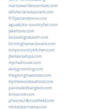
mariceworldessentials.com
lafisheriarestaurant.com
915jazzandmore.com
aguadulce-countryfair.com
jakehovis.com
bosswingsduluth.com
birminghamautocare.com
tonyscountrykitchen.com
jbellasnailspa.com
mychaihouse.com
alvisgrooming.com
thegeorginaestate.com
blythewoodseafood.com
paolosdelibangkok.com
bobacove.com
phoone24brookfield.com
mickeybarmama.com