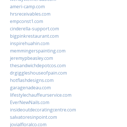
ameri-camp.com
hrsreceivables.com
empconst1.com
cinderella-support.com
bigpinkrestaurant.com
inspirehuahin.com
memmingerspainting.com
jeremypbeasley.com
thesandwichdepotcos.com
drgiggleshouseofpain.com
hotflashdesigns.com
garagenadeau.com
lifestylechauffeurservice.com
EverNewNails.com
insideoutdecoratingcentre.com
salvatoresinpoint.com
jovialfloralco.com