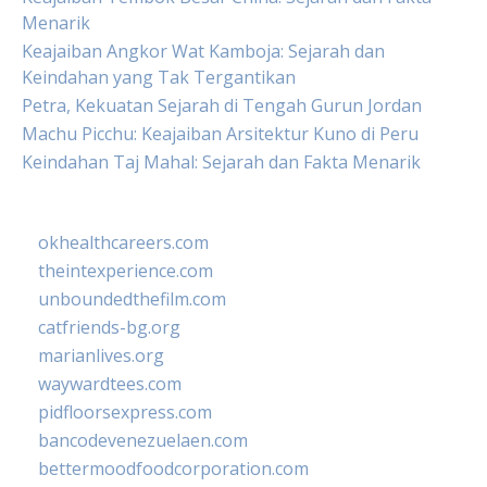
Menarik
Keajaiban Angkor Wat Kamboja: Sejarah dan
Keindahan yang Tak Tergantikan
Petra, Kekuatan Sejarah di Tengah Gurun Jordan
Machu Picchu: Keajaiban Arsitektur Kuno di Peru
Keindahan Taj Mahal: Sejarah dan Fakta Menarik
okhealthcareers.com
theintexperience.com
unboundedthefilm.com
catfriends-bg.org
marianlives.org
waywardtees.com
pidfloorsexpress.com
bancodevenezuelaen.com
bettermoodfoodcorporation.com