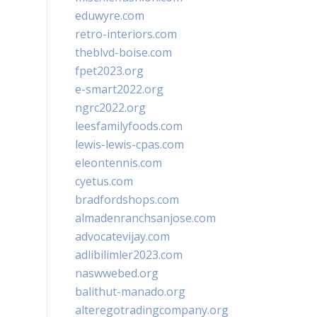
eduwyre.com
retro-interiors.com
theblvd-boise.com
fpet2023.org
e-smart2022.org
ngrc2022.org
leesfamilyfoods.com
lewis-lewis-cpas.com
eleontennis.com
cyetus.com
bradfordshops.com
almadenranchsanjose.com
advocatevijay.com
adlibilimler2023.com
naswwebed.org
balithut-manado.org
alteregotradingcompany.org