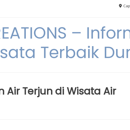
Cap
ATIONS – Infor
sata Terbaik Du
Air Terjun di Wisata Air