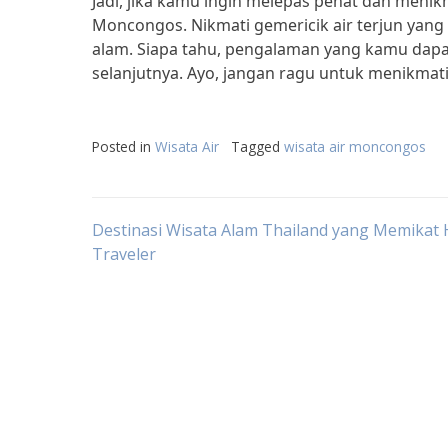
Jadi, jika kamu ingin melepas penat dan meni
Moncongos. Nikmati gemericik air terjun yan
alam. Siapa tahu, pengalaman yang kamu dapat
selanjutnya. Ayo, jangan ragu untuk menikmati
Posted in
Wisata Air
Tagged
wisata air moncongos
Post
Destinasi Wisata Alam Thailand yang Memikat 
Traveler
navigation