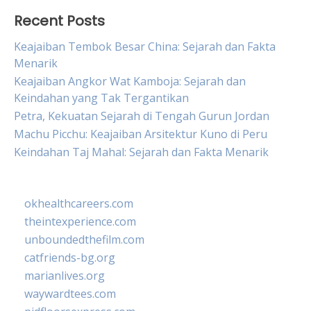
Recent Posts
Keajaiban Tembok Besar China: Sejarah dan Fakta
Menarik
Keajaiban Angkor Wat Kamboja: Sejarah dan
Keindahan yang Tak Tergantikan
Petra, Kekuatan Sejarah di Tengah Gurun Jordan
Machu Picchu: Keajaiban Arsitektur Kuno di Peru
Keindahan Taj Mahal: Sejarah dan Fakta Menarik
okhealthcareers.com
theintexperience.com
unboundedthefilm.com
catfriends-bg.org
marianlives.org
waywardtees.com