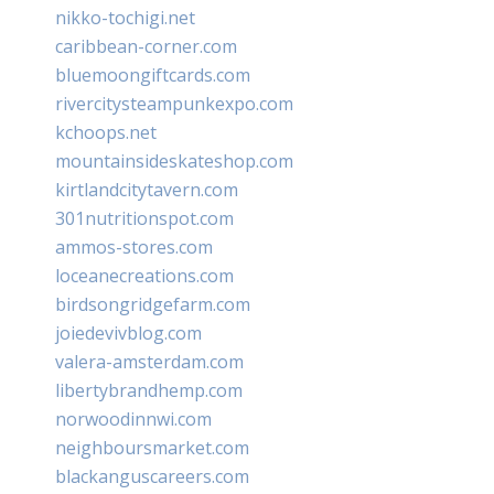
nikko-tochigi.net
caribbean-corner.com
bluemoongiftcards.com
rivercitysteampunkexpo.com
kchoops.net
mountainsideskateshop.com
kirtlandcitytavern.com
301nutritionspot.com
ammos-stores.com
loceanecreations.com
birdsongridgefarm.com
joiedevivblog.com
valera-amsterdam.com
libertybrandhemp.com
norwoodinnwi.com
neighboursmarket.com
blackanguscareers.com