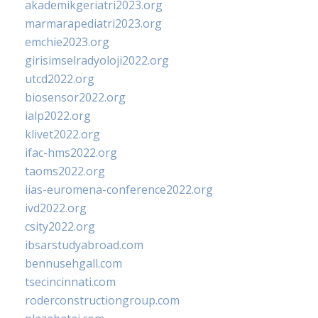
akademikgeriatri2023.org
marmarapediatri2023.org
emchie2023.org
girisimselradyoloji2022.org
utcd2022.org
biosensor2022.org
ialp2022.org
klivet2022.org
ifac-hms2022.org
taoms2022.org
iias-euromena-conference2022.org
ivd2022.org
csity2022.org
ibsarstudyabroad.com
bennusehgall.com
tsecincinnati.com
roderconstructiongroup.com