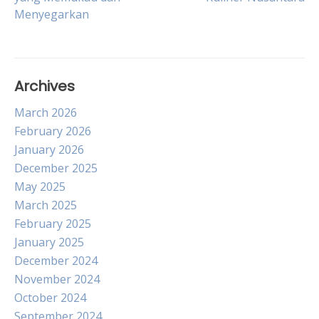
navigation
Menyegarkan
Archives
March 2026
February 2026
January 2026
December 2025
May 2025
March 2025
February 2025
January 2025
December 2024
November 2024
October 2024
September 2024