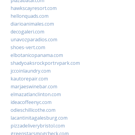
plazabatai.com
hawkscayresort.com
hellonquads.com
diarioanimales.com
decogaleri.com
unavozparadios.com
shoes-vert.com
elbotanicopanama.com
shadyoaksrockportrvpark.com
jccoinlaundry.com
kautorepair.com
marjaeswinebar.com
elmazatlanclinton.com
ideacoffeenyc.com
odieschillicothe.com
lacantinitagalesburg.com
pizzadeliverybristol.com
greenstarsmogcheck.com