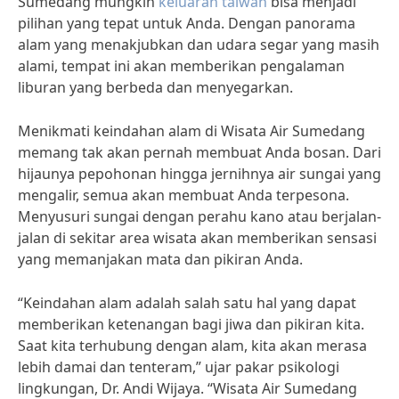
Sumedang mungkin
keluaran taiwan
bisa menjadi
pilihan yang tepat untuk Anda. Dengan panorama
alam yang menakjubkan dan udara segar yang masih
alami, tempat ini akan memberikan pengalaman
liburan yang berbeda dan menyegarkan.
Menikmati keindahan alam di Wisata Air Sumedang
memang tak akan pernah membuat Anda bosan. Dari
hijaunya pepohonan hingga jernihnya air sungai yang
mengalir, semua akan membuat Anda terpesona.
Menyusuri sungai dengan perahu kano atau berjalan-
jalan di sekitar area wisata akan memberikan sensasi
yang memanjakan mata dan pikiran Anda.
“Keindahan alam adalah salah satu hal yang dapat
memberikan ketenangan bagi jiwa dan pikiran kita.
Saat kita terhubung dengan alam, kita akan merasa
lebih damai dan tenteram,” ujar pakar psikologi
lingkungan, Dr. Andi Wijaya. “Wisata Air Sumedang