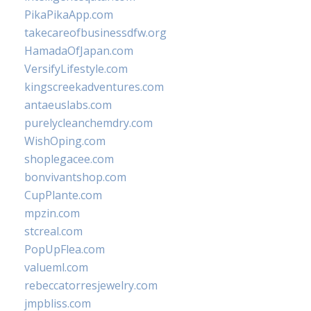
PikaPikaApp.com
takecareofbusinessdfw.org
HamadaOfJapan.com
VersifyLifestyle.com
kingscreekadventures.com
antaeuslabs.com
purelycleanchemdry.com
WishOping.com
shoplegacee.com
bonvivantshop.com
CupPlante.com
mpzin.com
stcreal.com
PopUpFlea.com
valueml.com
rebeccatorresjewelry.com
jmpbliss.com