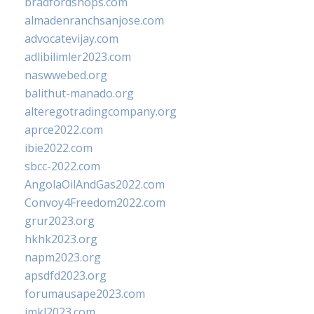
bradfordshops.com
almadenranchsanjose.com
advocatevijay.com
adlibilimler2023.com
naswwebed.org
balithut-manado.org
alteregotradingcompany.org
aprce2022.com
ibie2022.com
sbcc-2022.com
AngolaOilAndGas2022.com
Convoy4Freedom2022.com
grur2023.org
hkhk2023.org
napm2023.org
apsdfd2023.org
forumausape2023.com
imkl2023.com