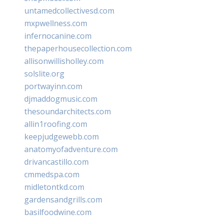
untamedcollectivesd.com
mxpwellness.com
infernocanine.com
thepaperhousecollection.com
allisonwillisholley.com
solslite.org
portwayinn.com
djmaddogmusic.com
thesoundarchitects.com
allin1roofing.com
keepjudgewebb.com
anatomyofadventure.com
drivancastillo.com
cmmedspa.com
midletontkd.com
gardensandgrills.com
basilfoodwine.com