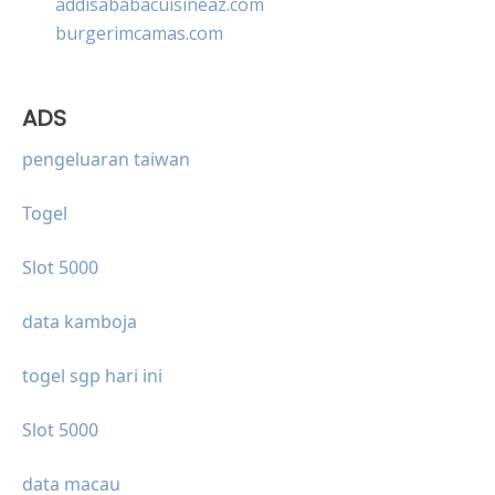
addisababacuisineaz.com
burgerimcamas.com
ADS
pengeluaran taiwan
Togel
Slot 5000
data kamboja
togel sgp hari ini
Slot 5000
data macau