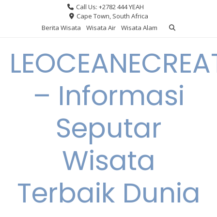
Skip
Call Us: +2782 444 YEAH
to
Cape Town, South Africa
content
Berita Wisata
Wisata Air
Wisata Alam
LEOCEANECREA
– Informasi
Seputar
Wisata
Terbaik Dunia