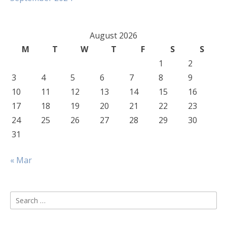
August 2026
M
T
W
T
F
S
S
1
2
3
4
5
6
7
8
9
10
11
12
13
14
15
16
17
18
19
20
21
22
23
24
25
26
27
28
29
30
31
« Mar
Search
for: