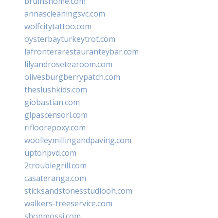
bruinshome.com
annascleaningsvc.com
wolfcitytattoo.com
oysterbayturkeytrot.com
lafronterarestauranteybar.com
lilyandrosetearoom.com
olivesburgberrypatch.com
theslushkids.com
giobastian.com
glpascensori.com
rifloorepoxy.com
woolleymillingandpaving.com
uptonpvd.com
2troublegrill.com
casateranga.com
sticksandstonesstudiooh.com
walkers-treeservice.com
shopmossi.com