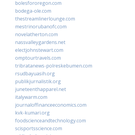
bolesfororegon.com
bodega-ole.com
thestreamlinerlounge.com
mestrinorubanofc.com
novelatherton.com
nassvalleygardens.net
electjohnstewart.com
omptourtravels.com
tribratanews-polreskebumen.com
rsudbayuasih.org
publikjurnalistik.org
juneteenthapparel.net
italywarm.com
journaloffinanceeconomics.com
kvk-kumari.org
foodscienceandtechnology.com
scisportsscience.com