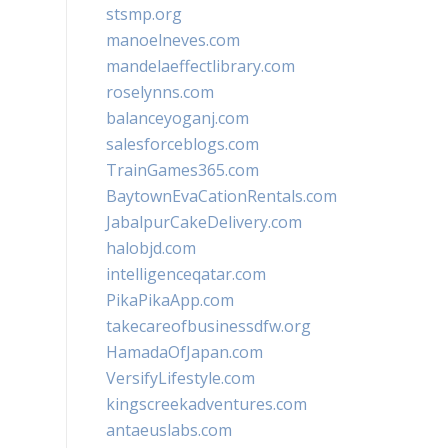
stsmp.org
manoelneves.com
mandelaeffectlibrary.com
roselynns.com
balanceyoganj.com
salesforceblogs.com
TrainGames365.com
BaytownEvaCationRentals.com
JabalpurCakeDelivery.com
halobjd.com
intelligenceqatar.com
PikaPikaApp.com
takecareofbusinessdfw.org
HamadaOfJapan.com
VersifyLifestyle.com
kingscreekadventures.com
antaeuslabs.com