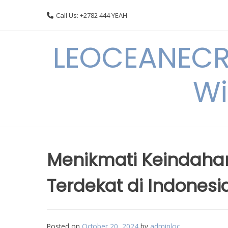
Skip
Call Us: +2782 444 YEAH
to
content
LEOCEANECRE
Wi
Menikmati Keindahan
Terdekat di Indonesi
Posted on
October 20, 2024
by
adminloc