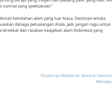
ung berapi yang megah dan padang pasir yang luas. An
sunrise yang spektakuler.”
ikmati keindahan alam yang luar biasa. Destinasi wisata
uaskan dahaga petualangan Anda. Jadi, jangan ragu untuk
a terdekat dan rasakan keajaiban alam Indonesia yang
Eksplorasi Wisata Air Mancur Samosi
Menakj