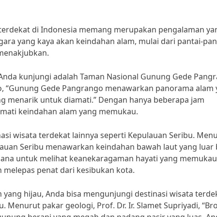
a terdekat di Indonesia memang merupakan pengalaman ya
egara yang kaya akan keindahan alam, mulai dari pantai-pan
menakjubkan.
sa Anda kunjungi adalah Taman Nasional Gunung Gede Pang
tyo, “Gunung Gede Pangrango menawarkan panorama alam 
ang menarik untuk diamati.” Dengan hanya beberapa jam
nikmati keindahan alam yang memukau.
nasi wisata terdekat lainnya seperti Kepulauan Seribu. Men
ulauan Seribu menawarkan keindahan bawah laut yang luar 
i sana untuk melihat keanekaragaman hayati yang memukau
n melepas penat dari kesibukan kota.
 yang hijau, Anda bisa mengunjungi destinasi wisata terde
Menurut pakar geologi, Prof. Dr. Ir. Slamet Supriyadi, “B