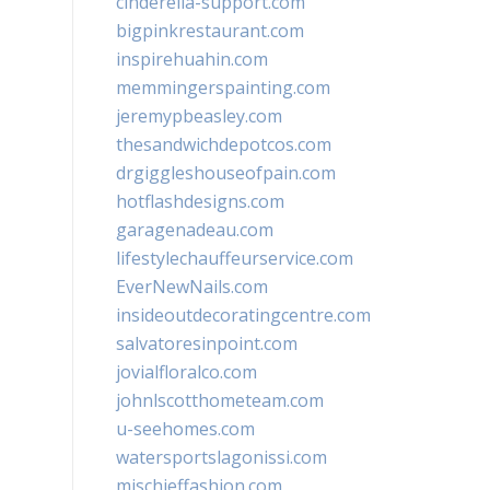
cinderella-support.com
bigpinkrestaurant.com
inspirehuahin.com
memmingerspainting.com
jeremypbeasley.com
thesandwichdepotcos.com
drgiggleshouseofpain.com
hotflashdesigns.com
garagenadeau.com
lifestylechauffeurservice.com
EverNewNails.com
insideoutdecoratingcentre.com
salvatoresinpoint.com
jovialfloralco.com
johnlscotthometeam.com
u-seehomes.com
watersportslagonissi.com
mischieffashion.com