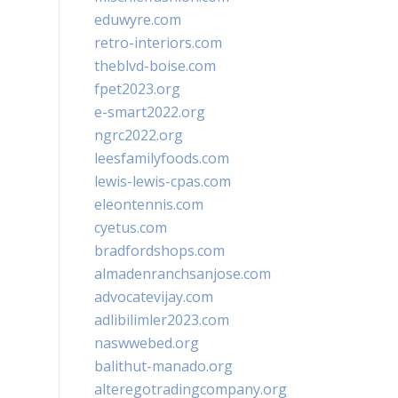
eduwyre.com
retro-interiors.com
theblvd-boise.com
fpet2023.org
e-smart2022.org
ngrc2022.org
leesfamilyfoods.com
lewis-lewis-cpas.com
eleontennis.com
cyetus.com
bradfordshops.com
almadenranchsanjose.com
advocatevijay.com
adlibilimler2023.com
naswwebed.org
balithut-manado.org
alteregotradingcompany.org