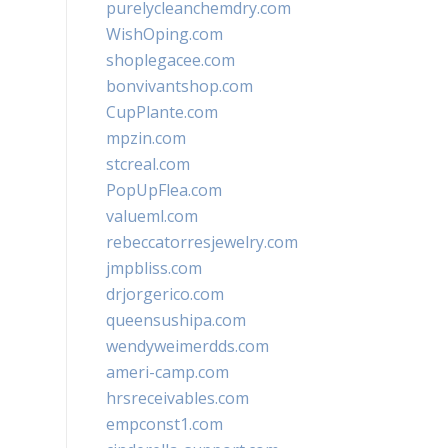
purelycleanchemdry.com
WishOping.com
shoplegacee.com
bonvivantshop.com
CupPlante.com
mpzin.com
stcreal.com
PopUpFlea.com
valueml.com
rebeccatorresjewelry.com
jmpbliss.com
drjorgerico.com
queensushipa.com
wendyweimerdds.com
ameri-camp.com
hrsreceivables.com
empconst1.com