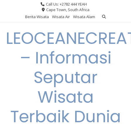
Skip
Call Us: +2782 444 YEAH
to
Cape Town, South Africa
content
Berita Wisata
Wisata Air
Wisata Alam
LEOCEANECREA
– Informasi
Seputar
Wisata
Terbaik Dunia