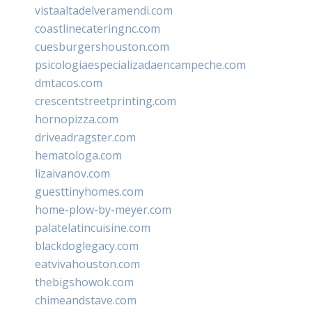
vistaaltadelveramendi.com
coastlinecateringnc.com
cuesburgershouston.com
psicologiaespecializadaencampeche.com
dmtacos.com
crescentstreetprinting.com
hornopizza.com
driveadragster.com
hematologa.com
lizaivanov.com
guesttinyhomes.com
home-plow-by-meyer.com
palatelatincuisine.com
blackdoglegacy.com
eatvivahouston.com
thebigshowok.com
chimeandstave.com