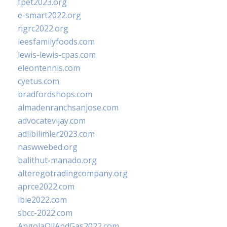
fpet2023.org
e-smart2022.org
ngrc2022.org
leesfamilyfoods.com
lewis-lewis-cpas.com
eleontennis.com
cyetus.com
bradfordshops.com
almadenranchsanjose.com
advocatevijay.com
adlibilimler2023.com
naswwebed.org
balithut-manado.org
alteregotradingcompany.org
aprce2022.com
ibie2022.com
sbcc-2022.com
AngolaOilAndGas2022.com