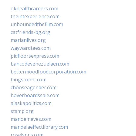
okhealthcareers.com
theintexperience.com
unboundedthefilm.com
catfriends-bg.org
marianlives.org
waywardtees.com
pidfloorsexpress.com
bancodevenezuelaen.com
bettermoodfoodcorporation.com
hingstonnt.com
chooseagender.com
hoverboardssale.com
alaskapolitics.com
stsmp.org
manoelneves.com
mandelaeffectlibrary.com
roselynns.com