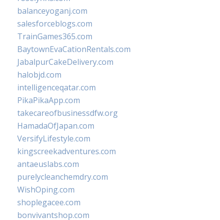
balanceyoganj.com
salesforceblogs.com
TrainGames365.com
BaytownEvaCationRentals.com
JabalpurCakeDelivery.com
halobjd.com
intelligenceqatar.com
PikaPikaApp.com
takecareofbusinessdfw.org
HamadaOfJapan.com
VersifyLifestyle.com
kingscreekadventures.com
antaeuslabs.com
purelycleanchemdry.com
WishOping.com
shoplegacee.com
bonvivantshop.com