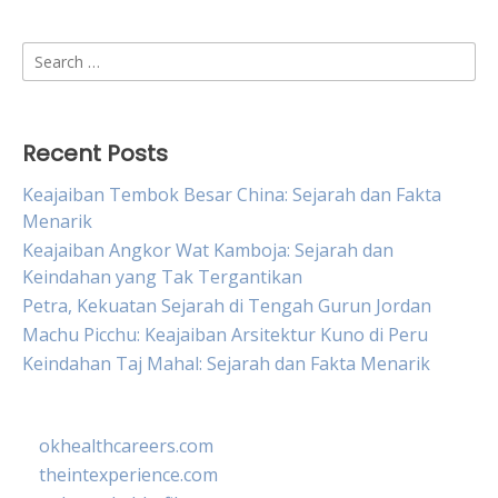
Search
for:
Recent Posts
Keajaiban Tembok Besar China: Sejarah dan Fakta
Menarik
Keajaiban Angkor Wat Kamboja: Sejarah dan
Keindahan yang Tak Tergantikan
Petra, Kekuatan Sejarah di Tengah Gurun Jordan
Machu Picchu: Keajaiban Arsitektur Kuno di Peru
Keindahan Taj Mahal: Sejarah dan Fakta Menarik
okhealthcareers.com
theintexperience.com