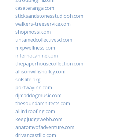
casateranga.com
sticksandstonesstudiooh.com
walkers-treeservice.com
shopmossi.com
untamedcollectivesd.com
mxpwellness.com
infernocanine.com
thepaperhousecollection.com
allisonwillisholley.com
solslite.org
portwayinn.com
djmaddogmusic.com
thesoundarchitects.com
allin1roofing.com
keepjudgewebb.com
anatomyofadventure.com
drivancastillo.com