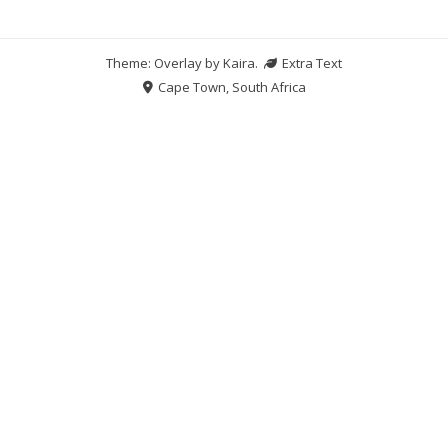
Theme: Overlay by
Kaira
.
Extra Text
Cape Town, South Africa