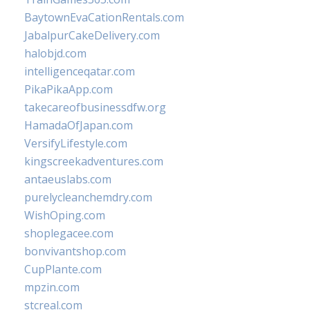
BaytownEvaCationRentals.com
JabalpurCakeDelivery.com
halobjd.com
intelligenceqatar.com
PikaPikaApp.com
takecareofbusinessdfw.org
HamadaOfJapan.com
VersifyLifestyle.com
kingscreekadventures.com
antaeuslabs.com
purelycleanchemdry.com
WishOping.com
shoplegacee.com
bonvivantshop.com
CupPlante.com
mpzin.com
stcreal.com