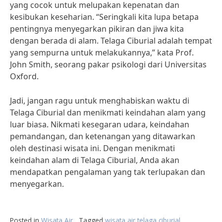
yang cocok untuk melupakan kepenatan dan
kesibukan keseharian. “Seringkali kita lupa betapa
pentingnya menyegarkan pikiran dan jiwa kita
dengan berada di alam. Telaga Ciburial adalah tempat
yang sempurna untuk melakukannya,” kata Prof.
John Smith, seorang pakar psikologi dari Universitas
Oxford.
Jadi, jangan ragu untuk menghabiskan waktu di
Telaga Ciburial dan menikmati keindahan alam yang
luar biasa. Nikmati kesegaran udara, keindahan
pemandangan, dan ketenangan yang ditawarkan
oleh destinasi wisata ini. Dengan menikmati
keindahan alam di Telaga Ciburial, Anda akan
mendapatkan pengalaman yang tak terlupakan dan
menyegarkan.
Posted in
Wisata Air
Tagged
wisata air telaga ciburial