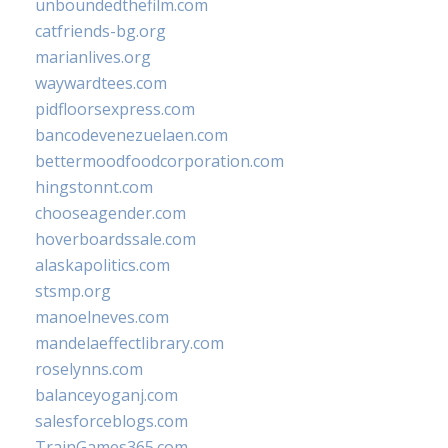
unboundedthefilm.com
catfriends-bg.org
marianlives.org
waywardtees.com
pidfloorsexpress.com
bancodevenezuelaen.com
bettermoodfoodcorporation.com
hingstonnt.com
chooseagender.com
hoverboardssale.com
alaskapolitics.com
stsmp.org
manoelneves.com
mandelaeffectlibrary.com
roselynns.com
balanceyoganj.com
salesforceblogs.com
TrainGames365.com