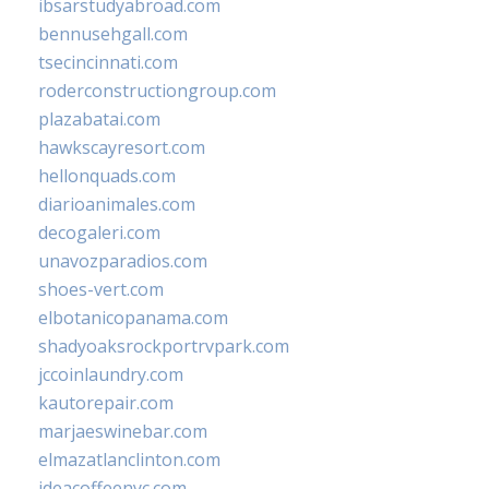
ibsarstudyabroad.com
bennusehgall.com
tsecincinnati.com
roderconstructiongroup.com
plazabatai.com
hawkscayresort.com
hellonquads.com
diarioanimales.com
decogaleri.com
unavozparadios.com
shoes-vert.com
elbotanicopanama.com
shadyoaksrockportrvpark.com
jccoinlaundry.com
kautorepair.com
marjaeswinebar.com
elmazatlanclinton.com
ideacoffeenyc.com