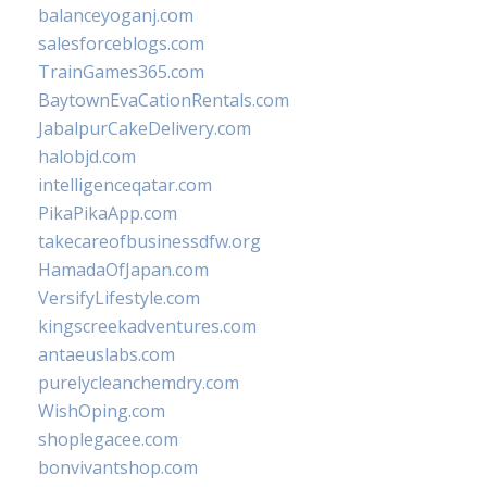
balanceyoganj.com
salesforceblogs.com
TrainGames365.com
BaytownEvaCationRentals.com
JabalpurCakeDelivery.com
halobjd.com
intelligenceqatar.com
PikaPikaApp.com
takecareofbusinessdfw.org
HamadaOfJapan.com
VersifyLifestyle.com
kingscreekadventures.com
antaeuslabs.com
purelycleanchemdry.com
WishOping.com
shoplegacee.com
bonvivantshop.com