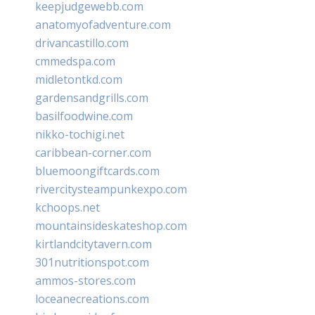
keepjudgewebb.com
anatomyofadventure.com
drivancastillo.com
cmmedspa.com
midletontkd.com
gardensandgrills.com
basilfoodwine.com
nikko-tochigi.net
caribbean-corner.com
bluemoongiftcards.com
rivercitysteampunkexpo.com
kchoops.net
mountainsideskateshop.com
kirtlandcitytavern.com
301nutritionspot.com
ammos-stores.com
loceanecreations.com