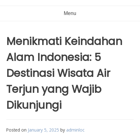
Menu
Menikmati Keindahan
Alam Indonesia: 5
Destinasi Wisata Air
Terjun yang Wajib
Dikunjungi
Posted on
January 5, 2025
by
adminloc