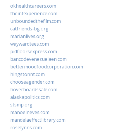
okhealthcareers.com
theintexperience.com
unboundedthefilm.com
catfriends-bg.org
marianlives.org
waywardtees.com
pidfloorsexpress.com
bancodevenezuelaen.com
bettermoodfoodcorporation.com
hingstonnt.com
chooseagender.com
hoverboardssale.com
alaskapolitics.com
stsmp.org
manoelneves.com
mandelaeffectlibrary.com
roselynns.com