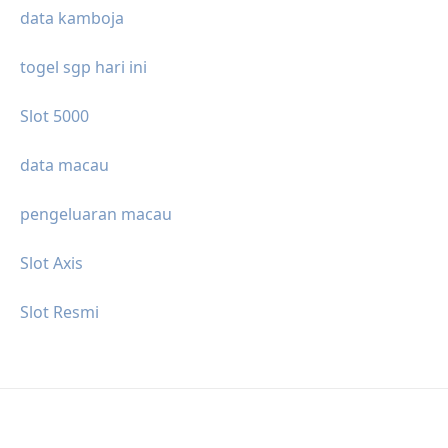
data kamboja
togel sgp hari ini
Slot 5000
data macau
pengeluaran macau
Slot Axis
Slot Resmi