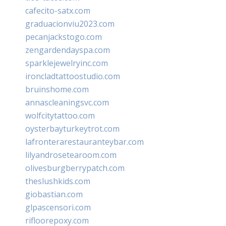
cafecito-satx.com
graduacionviu2023.com
pecanjackstogo.com
zengardendayspa.com
sparklejewelryinc.com
ironcladtattoostudio.com
bruinshome.com
annascleaningsvc.com
wolfcitytattoo.com
oysterbayturkeytrot.com
lafronterarestauranteybar.com
lilyandrosetearoom.com
olivesburgberrypatch.com
theslushkids.com
giobastian.com
glpascensori.com
rifloorepoxy.com