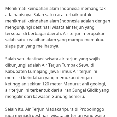
Menikmati keindahan alam Indonesia memang tak
ada habisnya. Salah satu cara terbaik untuk
menikmati keindahan alam Indonesia adalah dengan
mengunjungi destinasi wisata air terjun yang
tersebar di berbagai daerah. Air terjun merupakan
salah satu keajaiban alam yang mampu memukau
siapa pun yang melihatnya.
Salah satu destinasi wisata air terjun yang wajib
dikunjungi adalah Air Terjun Tumpak Sewu di
Kabupaten Lumajang, Jawa Timur. Air terjun ini
memiliki keindahan yang memukau dengan
ketinggian sekitar 120 meter. Menurut ahli geologi,
air terjun ini terbentuk dari aliran Sungai Glidik yang
mengalir dari kawasan Gunung Semeru.
Selain itu, Air Terjun Madakaripura di Probolinggo
juga menjadi destinasi wisata air terjun yang wajib