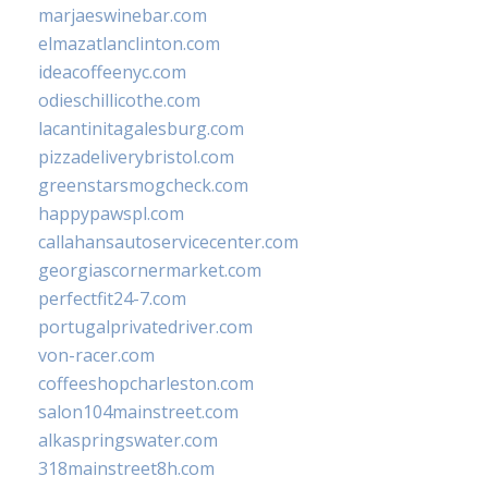
marjaeswinebar.com
elmazatlanclinton.com
ideacoffeenyc.com
odieschillicothe.com
lacantinitagalesburg.com
pizzadeliverybristol.com
greenstarsmogcheck.com
happypawspl.com
callahansautoservicecenter.com
georgiascornermarket.com
perfectfit24-7.com
portugalprivatedriver.com
von-racer.com
coffeeshopcharleston.com
salon104mainstreet.com
alkaspringswater.com
318mainstreet8h.com