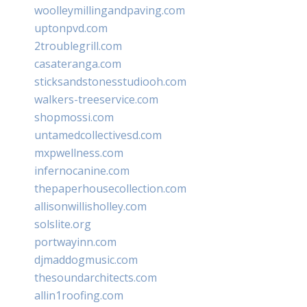
woolleymillingandpaving.com
uptonpvd.com
2troublegrill.com
casateranga.com
sticksandstonesstudiooh.com
walkers-treeservice.com
shopmossi.com
untamedcollectivesd.com
mxpwellness.com
infernocanine.com
thepaperhousecollection.com
allisonwillisholley.com
solslite.org
portwayinn.com
djmaddogmusic.com
thesoundarchitects.com
allin1roofing.com