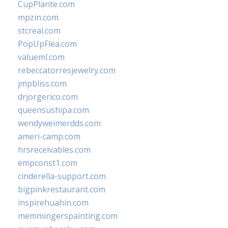
CupPlante.com
mpzin.com
stcreal.com
PopUpFlea.com
valueml.com
rebeccatorresjewelry.com
jmpbliss.com
drjorgerico.com
queensushipa.com
wendyweimerdds.com
ameri-camp.com
hrsreceivables.com
empconst1.com
cinderella-support.com
bigpinkrestaurant.com
inspirehuahin.com
memmingerspainting.com