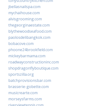
tonyscountrykitchen.com
jbellasnailspa.com
mychaihouse.com
alvisgrooming.com
thegeorginaestate.com
blythewoodseafood.com
paolosdelibangkok.com
bobacove.com
phoone24brookfield.com
mickeybarmama.com
roadwayconstructioninc.com
shopdragonflyboutique.com
sportszilla.org
batchprovisionsbar.com
brasserie-gobette.com
musicrearte.com
morseysfarms.com
riverviewtennis.com