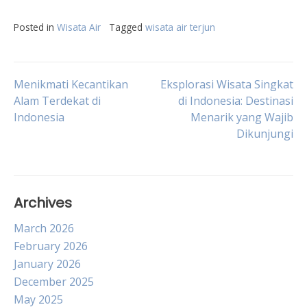
Posted in
Wisata Air
Tagged
wisata air terjun
Post
Menikmati Kecantikan
Eksplorasi Wisata Singkat
Alam Terdekat di
di Indonesia: Destinasi
Indonesia
Menarik yang Wajib
navigation
Dikunjungi
Archives
March 2026
February 2026
January 2026
December 2025
May 2025