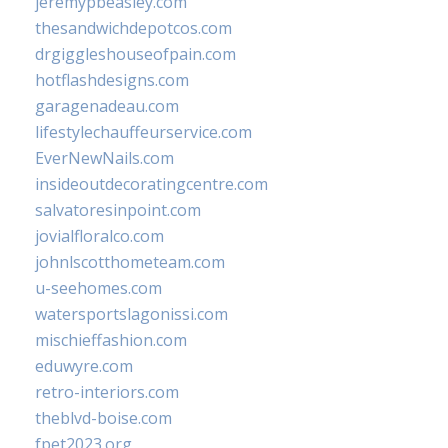
jeremypbeasley.com
thesandwichdepotcos.com
drgiggleshouseofpain.com
hotflashdesigns.com
garagenadeau.com
lifestylechauffeurservice.com
EverNewNails.com
insideoutdecoratingcentre.com
salvatoresinpoint.com
jovialfloralco.com
johnlscotthometeam.com
u-seehomes.com
watersportslagonissi.com
mischieffashion.com
eduwyre.com
retro-interiors.com
theblvd-boise.com
fpet2023.org