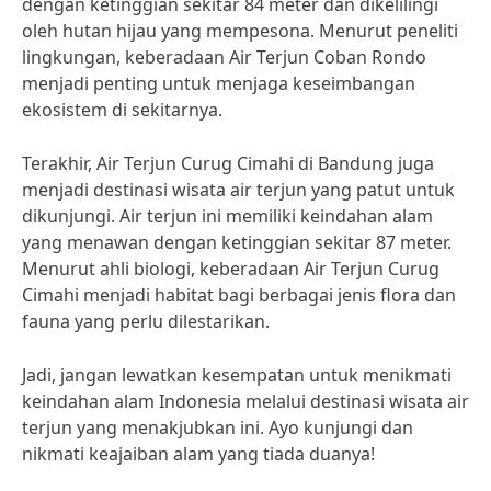
dengan ketinggian sekitar 84 meter dan dikelilingi
oleh hutan hijau yang mempesona. Menurut peneliti
lingkungan, keberadaan Air Terjun Coban Rondo
menjadi penting untuk menjaga keseimbangan
ekosistem di sekitarnya.
Terakhir, Air Terjun Curug Cimahi di Bandung juga
menjadi destinasi wisata air terjun yang patut untuk
dikunjungi. Air terjun ini memiliki keindahan alam
yang menawan dengan ketinggian sekitar 87 meter.
Menurut ahli biologi, keberadaan Air Terjun Curug
Cimahi menjadi habitat bagi berbagai jenis flora dan
fauna yang perlu dilestarikan.
Jadi, jangan lewatkan kesempatan untuk menikmati
keindahan alam Indonesia melalui destinasi wisata air
terjun yang menakjubkan ini. Ayo kunjungi dan
nikmati keajaiban alam yang tiada duanya!