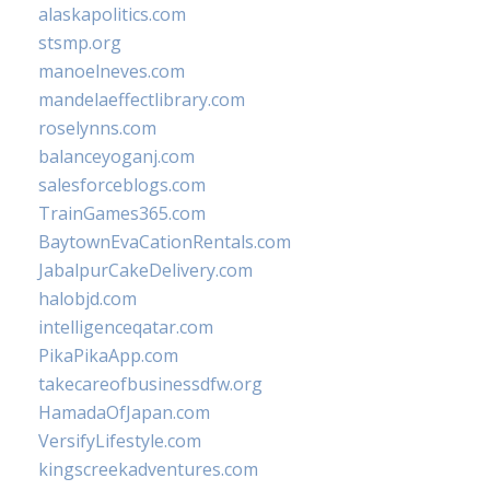
alaskapolitics.com
stsmp.org
manoelneves.com
mandelaeffectlibrary.com
roselynns.com
balanceyoganj.com
salesforceblogs.com
TrainGames365.com
BaytownEvaCationRentals.com
JabalpurCakeDelivery.com
halobjd.com
intelligenceqatar.com
PikaPikaApp.com
takecareofbusinessdfw.org
HamadaOfJapan.com
VersifyLifestyle.com
kingscreekadventures.com