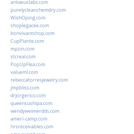
antaeuslabs.com
purelycleanchemdry.com
WishOping.com
shoplegacee.com
bonvivantshop.com
CupPlante.com
mpzin.com
stcreal.com
PopUpFlea.com
valueml.com
rebeccatorresjewelry.com
jmpbliss.com
drjorgerico.com
queensushipa.com
wendyweimerdds.com
ameri-camp.com
hrsreceivables.com