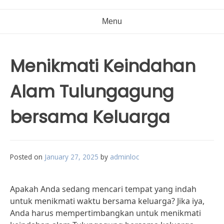
Menu
Menikmati Keindahan
Alam Tulungagung
bersama Keluarga
Posted on
January 27, 2025
by
adminloc
Apakah Anda sedang mencari tempat yang indah
untuk menikmati waktu bersama keluarga? Jika iya,
Anda harus mempertimbangkan untuk menikmati