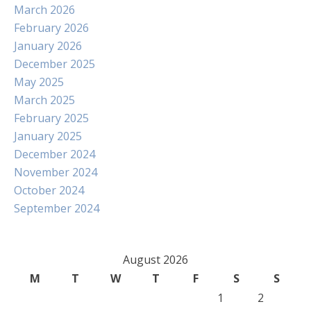
March 2026
February 2026
January 2026
December 2025
May 2025
March 2025
February 2025
January 2025
December 2024
November 2024
October 2024
September 2024
August 2026
M
T
W
T
F
S
S
1
2