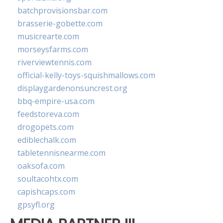
batchprovisionsbar.com
brasserie-gobette.com
musicrearte.com
morseysfarms.com
riverviewtennis.com
official-kelly-toys-squishmallows.com
displaygardenonsuncrest.org
bbq-empire-usa.com
feedstoreva.com
drogopets.com
ediblechalk.com
tabletennisnearme.com
oaksofa.com
soultacohtx.com
capishcaps.com
gpsyfl.org