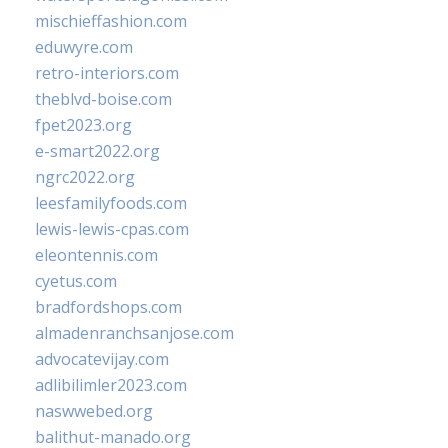
mischieffashion.com
eduwyre.com
retro-interiors.com
theblvd-boise.com
fpet2023.org
e-smart2022.org
ngrc2022.org
leesfamilyfoods.com
lewis-lewis-cpas.com
eleontennis.com
cyetus.com
bradfordshops.com
almadenranchsanjose.com
advocatevijay.com
adlibilimler2023.com
naswwebed.org
balithut-manado.org