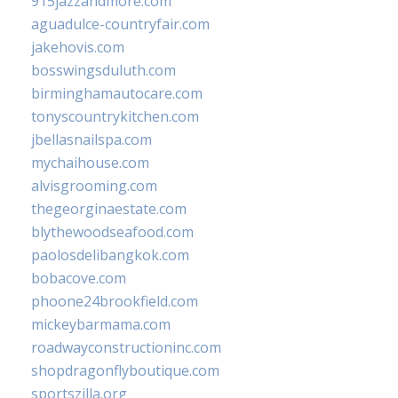
915jazzandmore.com
aguadulce-countryfair.com
jakehovis.com
bosswingsduluth.com
birminghamautocare.com
tonyscountrykitchen.com
jbellasnailspa.com
mychaihouse.com
alvisgrooming.com
thegeorginaestate.com
blythewoodseafood.com
paolosdelibangkok.com
bobacove.com
phoone24brookfield.com
mickeybarmama.com
roadwayconstructioninc.com
shopdragonflyboutique.com
sportszilla.org