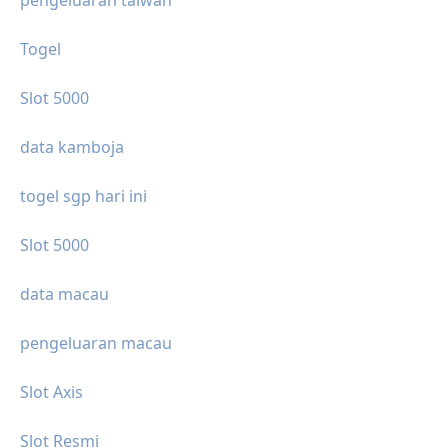
Togel
Slot 5000
data kamboja
togel sgp hari ini
Slot 5000
data macau
pengeluaran macau
Slot Axis
Slot Resmi