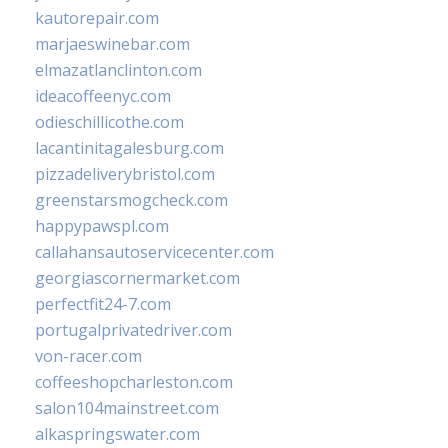
kautorepair.com
marjaeswinebar.com
elmazatlanclinton.com
ideacoffeenyc.com
odieschillicothe.com
lacantinitagalesburg.com
pizzadeliverybristol.com
greenstarsmogcheck.com
happypawspl.com
callahansautoservicecenter.com
georgiascornermarket.com
perfectfit24-7.com
portugalprivatedriver.com
von-racer.com
coffeeshopcharleston.com
salon104mainstreet.com
alkaspringswater.com