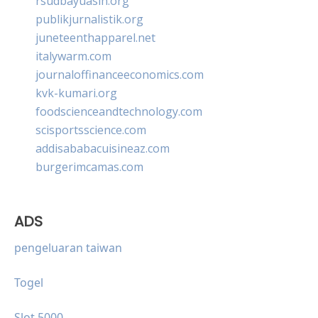
rsudbayuasih.org
publikjurnalistik.org
juneteenthapparel.net
italywarm.com
journaloffinanceeconomics.com
kvk-kumari.org
foodscienceandtechnology.com
scisportsscience.com
addisababacuisineaz.com
burgerimcamas.com
ADS
pengeluaran taiwan
Togel
Slot 5000