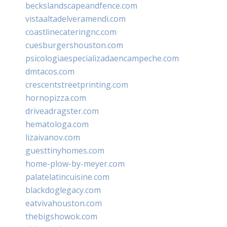
beckslandscapeandfence.com
vistaaltadelveramendi.com
coastlinecateringnc.com
cuesburgershouston.com
psicologiaespecializadaencampeche.com
dmtacos.com
crescentstreetprinting.com
hornopizza.com
driveadragster.com
hematologa.com
lizaivanov.com
guesttinyhomes.com
home-plow-by-meyer.com
palatelatincuisine.com
blackdoglegacy.com
eatvivahouston.com
thebigshowok.com