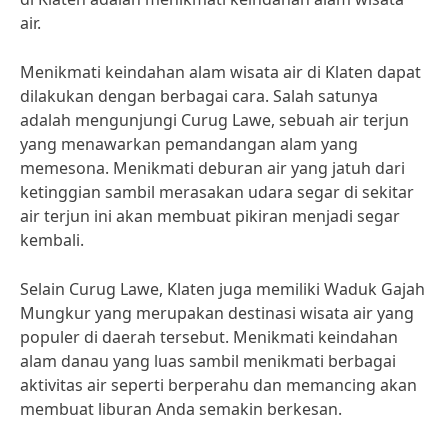
air.
Menikmati keindahan alam wisata air di Klaten dapat
dilakukan dengan berbagai cara. Salah satunya
adalah mengunjungi Curug Lawe, sebuah air terjun
yang menawarkan pemandangan alam yang
memesona. Menikmati deburan air yang jatuh dari
ketinggian sambil merasakan udara segar di sekitar
air terjun ini akan membuat pikiran menjadi segar
kembali.
Selain Curug Lawe, Klaten juga memiliki Waduk Gajah
Mungkur yang merupakan destinasi wisata air yang
populer di daerah tersebut. Menikmati keindahan
alam danau yang luas sambil menikmati berbagai
aktivitas air seperti berperahu dan memancing akan
membuat liburan Anda semakin berkesan.