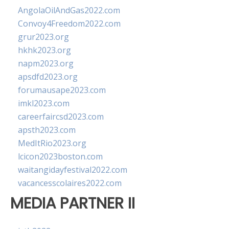
AngolaOilAndGas2022.com
Convoy4Freedom2022.com
grur2023.org
hkhk2023.org
napm2023.org
apsdfd2023.org
forumausape2023.com
imkl2023.com
careerfaircsd2023.com
apsth2023.com
MedItRio2023.org
lcicon2023boston.com
waitangidayfestival2022.com
vacancesscolaires2022.com
MEDIA PARTNER II