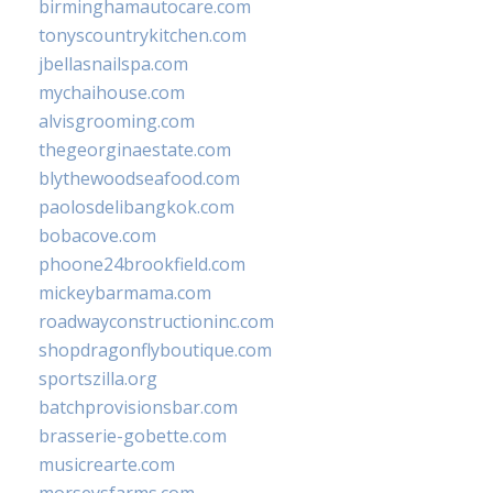
birminghamautocare.com
tonyscountrykitchen.com
jbellasnailspa.com
mychaihouse.com
alvisgrooming.com
thegeorginaestate.com
blythewoodseafood.com
paolosdelibangkok.com
bobacove.com
phoone24brookfield.com
mickeybarmama.com
roadwayconstructioninc.com
shopdragonflyboutique.com
sportszilla.org
batchprovisionsbar.com
brasserie-gobette.com
musicrearte.com