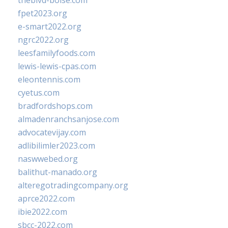
theblvd-boise.com
fpet2023.org
e-smart2022.org
ngrc2022.org
leesfamilyfoods.com
lewis-lewis-cpas.com
eleontennis.com
cyetus.com
bradfordshops.com
almadenranchsanjose.com
advocatevijay.com
adlibilimler2023.com
naswwebed.org
balithut-manado.org
alteregotradingcompany.org
aprce2022.com
ibie2022.com
sbcc-2022.com