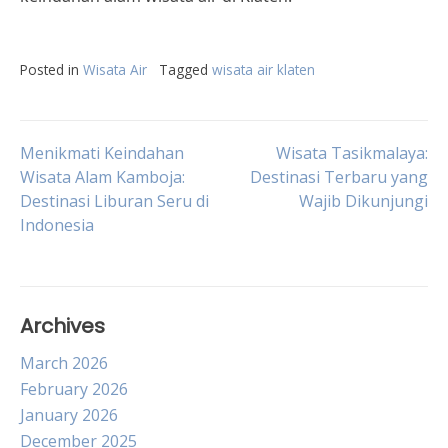
Posted in
Wisata Air
Tagged
wisata air klaten
Post
Menikmati Keindahan
Wisata Tasikmalaya:
Wisata Alam Kamboja:
Destinasi Terbaru yang
Destinasi Liburan Seru di
Wajib Dikunjungi
navigation
Indonesia
Archives
March 2026
February 2026
January 2026
December 2025