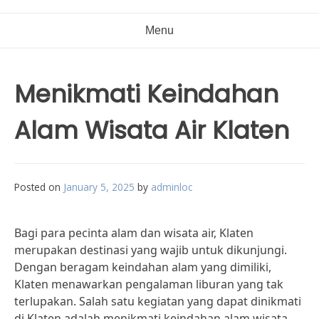
Menu
Menikmati Keindahan
Alam Wisata Air Klaten
Posted on
January 5, 2025
by
adminloc
Bagi para pecinta alam dan wisata air, Klaten
merupakan destinasi yang wajib untuk dikunjungi.
Dengan beragam keindahan alam yang dimiliki,
Klaten menawarkan pengalaman liburan yang tak
terlupakan. Salah satu kegiatan yang dapat dinikmati
di Klaten adalah menikmati keindahan alam wisata