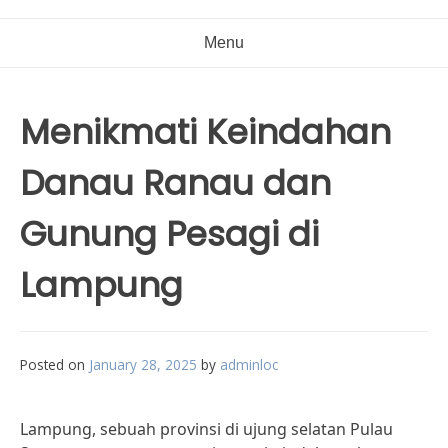
Menu
Menikmati Keindahan
Danau Ranau dan
Gunung Pesagi di
Lampung
Posted on
January 28, 2025
by
adminloc
Lampung, sebuah provinsi di ujung selatan Pulau