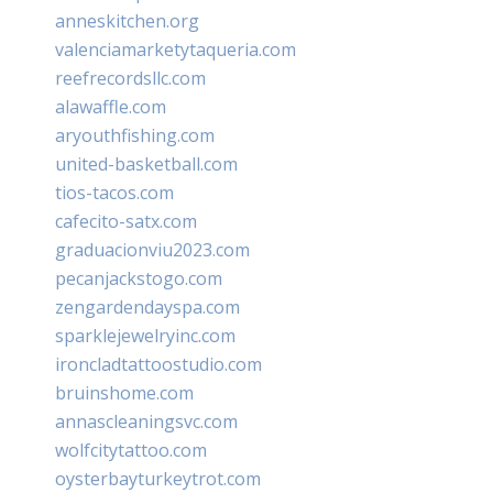
anneskitchen.org
valenciamarketytaqueria.com
reefrecordsllc.com
alawaffle.com
aryouthfishing.com
united-basketball.com
tios-tacos.com
cafecito-satx.com
graduacionviu2023.com
pecanjackstogo.com
zengardendayspa.com
sparklejewelryinc.com
ironcladtattoostudio.com
bruinshome.com
annascleaningsvc.com
wolfcitytattoo.com
oysterbayturkeytrot.com