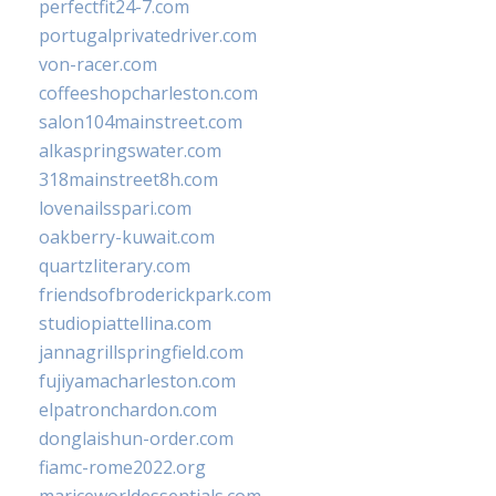
perfectfit24-7.com
portugalprivatedriver.com
von-racer.com
coffeeshopcharleston.com
salon104mainstreet.com
alkaspringswater.com
318mainstreet8h.com
lovenailsspari.com
oakberry-kuwait.com
quartzliterary.com
friendsofbroderickpark.com
studiopiattellina.com
jannagrillspringfield.com
fujiyamacharleston.com
elpatronchardon.com
donglaishun-order.com
fiamc-rome2022.org