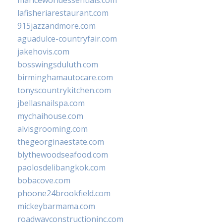
mariceworldessentials.com
lafisheriarestaurant.com
915jazzandmore.com
aguadulce-countryfair.com
jakehovis.com
bosswingsduluth.com
birminghamautocare.com
tonyscountrykitchen.com
jbellasnailspa.com
mychaihouse.com
alvisgrooming.com
thegeorginaestate.com
blythewoodseafood.com
paolosdelibangkok.com
bobacove.com
phoone24brookfield.com
mickeybarmama.com
roadwayconstructioninc.com