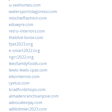
u-seehomes.com
watersportslagonissi.com
mischieffashion.com
eduwyre.com
retro-interiors.com
theblvd-boise.com
fpet2023.org
e-smart2022.org
ngrc2022.org
leesfamilyfoods.com
lewis-lewis-cpas.com
eleontennis.com
cyetus.com
bradfordshops.com
almadenranchsanjose.com
advocatevijay.com
adlibilimler2023.com