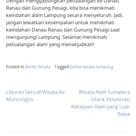
Dengan menggabungkan petualangan ke Danau
Ranau dan Gunung Pesagi, kita bisa menikmati
keindahan alam Lampung secara menyeluruh. Jadi,
jangan lewatkan kesempatan untuk menikmati
keindahan Danau Ranau dan Gunung Pesagi saat
mengunjungi Lampung. Selamat menikmati
petualangan alam yang menakjubkan!
Posted in
Berita Wisata
Tagged
berita wisata lampung
Post
Liburan Seru di Wisata Air
Wisata Alam Sumatera
Moncongos
Utara: Eksplorasi
Kekayaan Alam yang Luar
navigation
Biasa