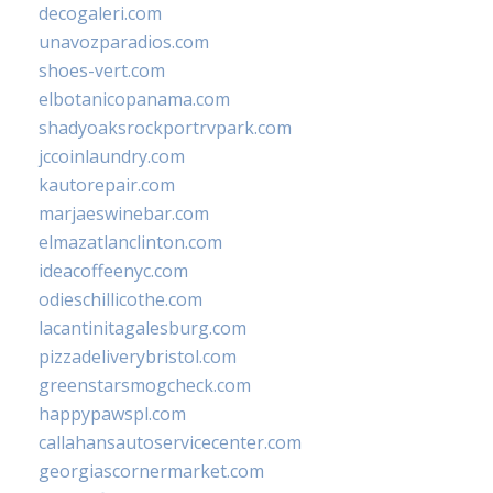
decogaleri.com
unavozparadios.com
shoes-vert.com
elbotanicopanama.com
shadyoaksrockportrvpark.com
jccoinlaundry.com
kautorepair.com
marjaeswinebar.com
elmazatlanclinton.com
ideacoffeenyc.com
odieschillicothe.com
lacantinitagalesburg.com
pizzadeliverybristol.com
greenstarsmogcheck.com
happypawspl.com
callahansautoservicecenter.com
georgiascornermarket.com