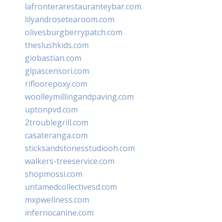
lafronterarestauranteybar.com
lilyandrosetearoom.com
olivesburgberrypatch.com
theslushkids.com
giobastian.com
glpascensori.com
rifloorepoxy.com
woolleymillingandpaving.com
uptonpvd.com
2troublegrill.com
casateranga.com
sticksandstonesstudiooh.com
walkers-treeservice.com
shopmossi.com
untamedcollectivesd.com
mxpwellness.com
infernocanine.com