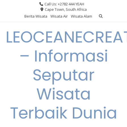
Skip
Call Us: +2782 444 YEAH
to
Cape Town, South Africa
content
Berita Wisata
Wisata Air
Wisata Alam
LEOCEANECREA
– Informasi
Seputar
Wisata
Terbaik Dunia