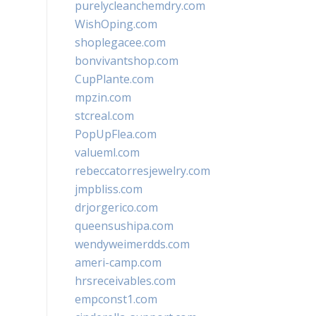
purelycleanchemdry.com
WishOping.com
shoplegacee.com
bonvivantshop.com
CupPlante.com
mpzin.com
stcreal.com
PopUpFlea.com
valueml.com
rebeccatorresjewelry.com
jmpbliss.com
drjorgerico.com
queensushipa.com
wendyweimerdds.com
ameri-camp.com
hrsreceivables.com
empconst1.com