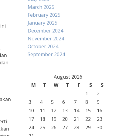
March 2025
February 2025
January 2025
ini
December 2024
November 2024
October 2024
.
September 2024
dan
 dan
August 2026
n
M
T
W
T
F
S
S
1
2
pakan
3
4
5
6
7
8
9
10
11
12
13
14
15
16
17
18
19
20
21
22
23
rti
24
25
26
27
28
29
30
tkan