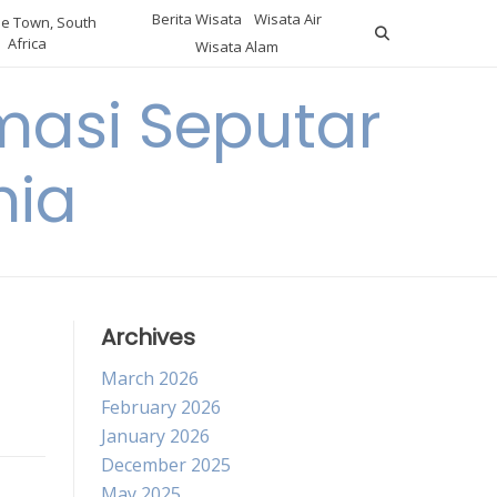
Berita Wisata
Wisata Air
e Town, South
Africa
Wisata Alam
masi Seputar
nia
Archives
March 2026
February 2026
January 2026
December 2025
May 2025