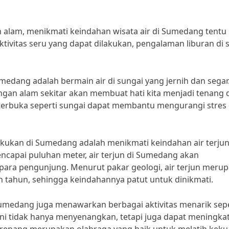
 alam, menikmati keindahan wisata air di Sumedang tentu
tivitas seru yang dapat dilakukan, pengalaman liburan di s
umedang adalah bermain air di sungai yang jernih dan segar
an alam sekitar akan membuat hati kita menjadi tenang 
m terbuka seperti sungai dapat membantu mengurangi stres
dilakukan di Sumedang adalah menikmati keindahan air terju
apai puluhan meter, air terjun di Sumedang akan
para pengunjung. Menurut pakar geologi, air terjun meru
uan tahun, sehingga keindahannya patut untuk dinikmati.
, Sumedang juga menawarkan berbagai aktivitas menarik sepe
 ini tidak hanya menyenangkan, tetapi juga dapat meningka