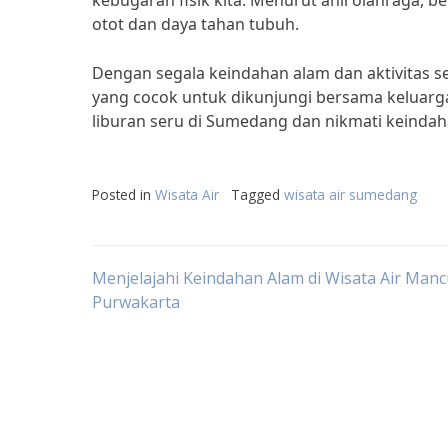
kebugaran fisik kita. Menurut ahli olahraga,
otot dan daya tahan tubuh.
Dengan segala keindahan alam dan aktivitas 
yang cocok untuk dikunjungi bersama keluarg
liburan seru di Sumedang dan nikmati keindahan
Posted in
Wisata Air
Tagged
wisata air sumedang
Post
Menjelajahi Keindahan Alam di Wisata Air Manc
Purwakarta
navigation