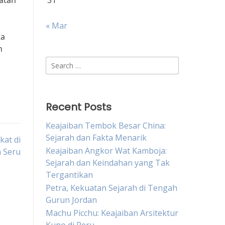
uatan
31
« Mar
ta
n
Search
for:
Recent Posts
Keajaiban Tembok Besar China:
Sejarah dan Fakta Menarik
kat di
Keajaiban Angkor Wat Kamboja:
n Seru
Sejarah dan Keindahan yang Tak
Tergantikan
Petra, Kekuatan Sejarah di Tengah
Gurun Jordan
Machu Picchu: Keajaiban Arsitektur