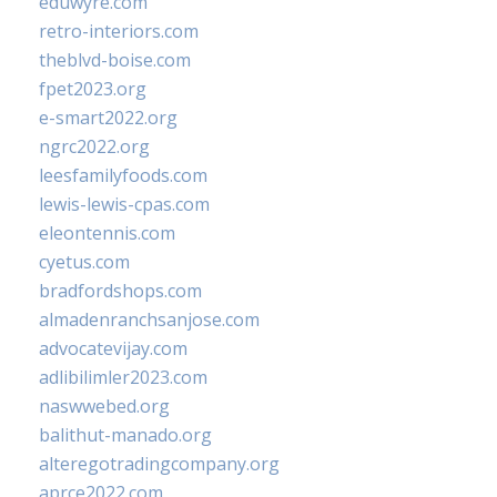
eduwyre.com
retro-interiors.com
theblvd-boise.com
fpet2023.org
e-smart2022.org
ngrc2022.org
leesfamilyfoods.com
lewis-lewis-cpas.com
eleontennis.com
cyetus.com
bradfordshops.com
almadenranchsanjose.com
advocatevijay.com
adlibilimler2023.com
naswwebed.org
balithut-manado.org
alteregotradingcompany.org
aprce2022.com