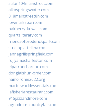
salon104mainstreet.com
alkaspringswater.com
318mainstreet8h.com
lovenailsspari.com
oakberry-kuwait.com
quartzliterary.com
friendsofbroderickpark.com
studiopiattellina.com
jannagrillspringfield.com
fujiyamacharleston.com
elpatronchardon.com
donglaishun-order.com
fiamc-rome2022.org
mariceworldessentials.com
lafisheriarestaurant.com
915jazzandmore.com
aguadulce-countryfair.com