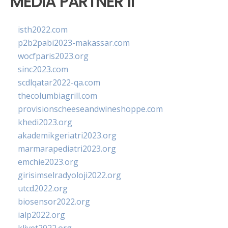
MEDIA PARTNER II
isth2022.com
p2b2pabi2023-makassar.com
wocfparis2023.org
sinc2023.com
scdlqatar2022-qa.com
thecolumbiagrill.com
provisionscheeseandwineshoppe.com
khedi2023.org
akademikgeriatri2023.org
marmarapediatri2023.org
emchie2023.org
girisimselradyoloji2022.org
utcd2022.org
biosensor2022.org
ialp2022.org