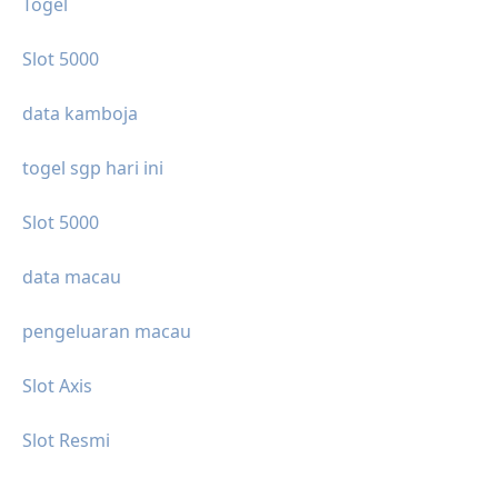
Togel
Slot 5000
data kamboja
togel sgp hari ini
Slot 5000
data macau
pengeluaran macau
Slot Axis
Slot Resmi