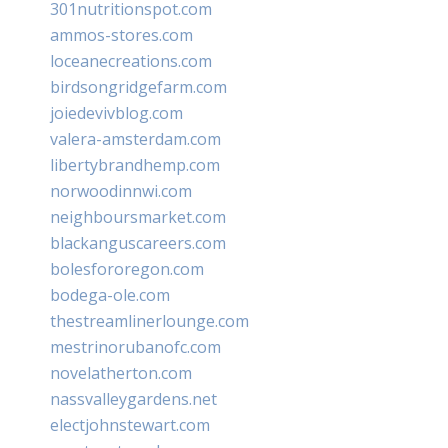
301nutritionspot.com
ammos-stores.com
loceanecreations.com
birdsongridgefarm.com
joiedevivblog.com
valera-amsterdam.com
libertybrandhemp.com
norwoodinnwi.com
neighboursmarket.com
blackanguscareers.com
bolesfororegon.com
bodega-ole.com
thestreamlinerlounge.com
mestrinorubanofc.com
novelatherton.com
nassvalleygardens.net
electjohnstewart.com