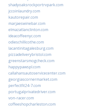
shadyoaksrockportrvpark.com
jccoinlaundry.com
kautorepair.com
marjaeswinebar.com
elmazatlanclinton.com
ideacoffeenyc.com
odieschillicothe.com
lacantinitagalesburg.com
pizzadeliverybristol.com
greenstarsmogcheck.com
happypawspl.com
callahansautoservicecenter.com
georgiascornermarket.com
perfectfit24-7.com
portugalprivatedriver.com
von-racer.com
coffeeshopcharleston.com