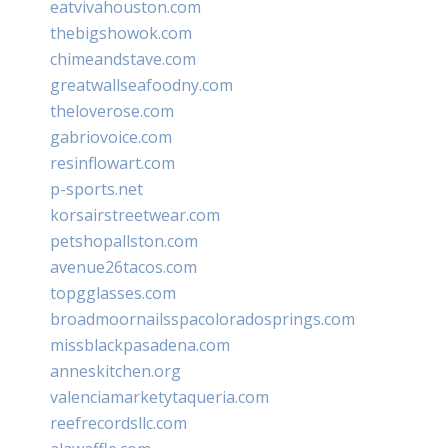
eatvivahouston.com
thebigshowok.com
chimeandstave.com
greatwallseafoodny.com
theloverose.com
gabriovoice.com
resinflowart.com
p-sports.net
korsairstreetwear.com
petshopallston.com
avenue26tacos.com
topgglasses.com
broadmoornailsspacoloradosprings.com
missblackpasadena.com
anneskitchen.org
valenciamarketytaqueria.com
reefrecordsllc.com