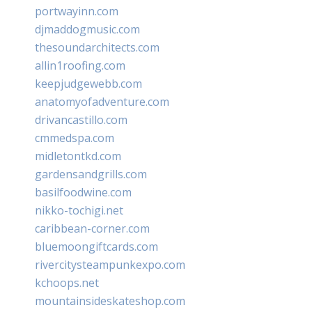
portwayinn.com
djmaddogmusic.com
thesoundarchitects.com
allin1roofing.com
keepjudgewebb.com
anatomyofadventure.com
drivancastillo.com
cmmedspa.com
midletontkd.com
gardensandgrills.com
basilfoodwine.com
nikko-tochigi.net
caribbean-corner.com
bluemoongiftcards.com
rivercitysteampunkexpo.com
kchoops.net
mountainsideskateshop.com