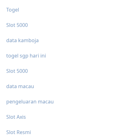
Togel
Slot 5000
data kamboja
togel sgp hari ini
Slot 5000
data macau
pengeluaran macau
Slot Axis
Slot Resmi