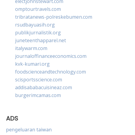
electjohnstewart.com
omptourtravels.com
tribratanews-polreskebumen.com
rsudbayuasih.org
publikjurnalistik.org
juneteenthapparel.net
italywarm.com
journaloffinanceeconomics.com
kvk-kumari.org
foodscienceandtechnology.com
scisportsscience.com
addisababacuisineaz.com
burgerimcamas.com
ADS
pengeluaran taiwan