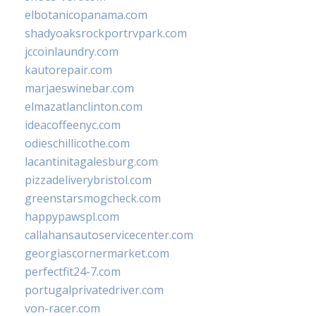
elbotanicopanama.com
shadyoaksrockportrvpark.com
jccoinlaundry.com
kautorepair.com
marjaeswinebar.com
elmazatlanclinton.com
ideacoffeenyc.com
odieschillicothe.com
lacantinitagalesburg.com
pizzadeliverybristol.com
greenstarsmogcheck.com
happypawspl.com
callahansautoservicecenter.com
georgiascornermarket.com
perfectfit24-7.com
portugalprivatedriver.com
von-racer.com