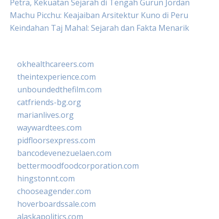
Petra, Kekuatan Sejarah di Tengah Gurun Jordan
Machu Picchu: Keajaiban Arsitektur Kuno di Peru
Keindahan Taj Mahal: Sejarah dan Fakta Menarik
okhealthcareers.com
theintexperience.com
unboundedthefilm.com
catfriends-bg.org
marianlives.org
waywardtees.com
pidfloorsexpress.com
bancodevenezuelaen.com
bettermoodfoodcorporation.com
hingstonnt.com
chooseagender.com
hoverboardssale.com
alaskapolitics.com