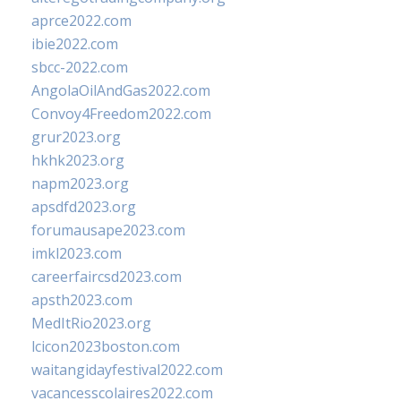
aprce2022.com
ibie2022.com
sbcc-2022.com
AngolaOilAndGas2022.com
Convoy4Freedom2022.com
grur2023.org
hkhk2023.org
napm2023.org
apsdfd2023.org
forumausape2023.com
imkl2023.com
careerfaircsd2023.com
apsth2023.com
MedItRio2023.org
lcicon2023boston.com
waitangidayfestival2022.com
vacancesscolaires2022.com