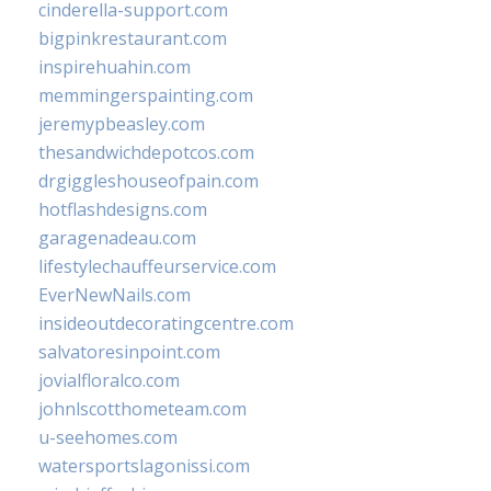
cinderella-support.com
bigpinkrestaurant.com
inspirehuahin.com
memmingerspainting.com
jeremypbeasley.com
thesandwichdepotcos.com
drgiggleshouseofpain.com
hotflashdesigns.com
garagenadeau.com
lifestylechauffeurservice.com
EverNewNails.com
insideoutdecoratingcentre.com
salvatoresinpoint.com
jovialfloralco.com
johnlscotthometeam.com
u-seehomes.com
watersportslagonissi.com