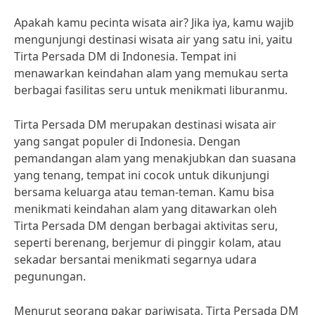
Apakah kamu pecinta wisata air? Jika iya, kamu wajib
mengunjungi destinasi wisata air yang satu ini, yaitu
Tirta Persada DM di Indonesia. Tempat ini
menawarkan keindahan alam yang memukau serta
berbagai fasilitas seru untuk menikmati liburanmu.
Tirta Persada DM merupakan destinasi wisata air
yang sangat populer di Indonesia. Dengan
pemandangan alam yang menakjubkan dan suasana
yang tenang, tempat ini cocok untuk dikunjungi
bersama keluarga atau teman-teman. Kamu bisa
menikmati keindahan alam yang ditawarkan oleh
Tirta Persada DM dengan berbagai aktivitas seru,
seperti berenang, berjemur di pinggir kolam, atau
sekadar bersantai menikmati segarnya udara
pegunungan.
Menurut seorang pakar pariwisata, Tirta Persada DM