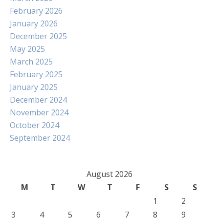
February 2026
January 2026
December 2025
May 2025
March 2025
February 2025
January 2025
December 2024
November 2024
October 2024
September 2024
August 2026
M
T
W
T
F
S
S
1
2
3
4
5
6
7
8
9