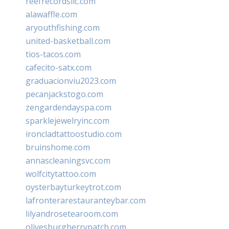
reefrecordsllc.com
alawaffle.com
aryouthfishing.com
united-basketball.com
tios-tacos.com
cafecito-satx.com
graduacionviu2023.com
pecanjackstogo.com
zengardendayspa.com
sparklejewelryinc.com
ironcladtattoostudio.com
bruinshome.com
annascleaningsvc.com
wolfcitytattoo.com
oysterbayturkeytrot.com
lafronterarestauranteybar.com
lilyandrosetearoom.com
olivesburgberrypatch.com