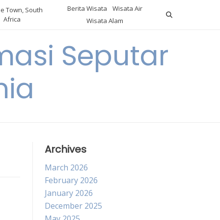
Berita Wisata
Wisata Air
e Town, South
Africa
Wisata Alam
masi Seputar
nia
Archives
March 2026
February 2026
January 2026
December 2025
May 2025