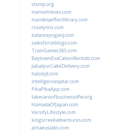
stsmp.org
manoelneves.com
mandelaeffectlibrary.com
roselynns.com
balanceyoganj.com
salesforceblogs.com
TrainGames365.com
BaytownEvaCationRentals.com
JabalpurCakeDelivery.com
halobjd.com
intelligenceqatar.com
PikaPikaApp.com
takecareofbusinessdfw.org
HamadaOfJapan.com
VersifyLifestyle.com
kingscreekadventures.com
antaeuslabs.com