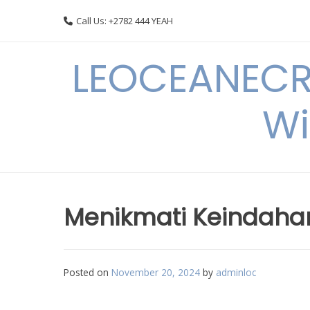
Skip
Call Us: +2782 444 YEAH
to
content
LEOCEANECRE
Wi
Menikmati Keindaha
Posted on
November 20, 2024
by
adminloc