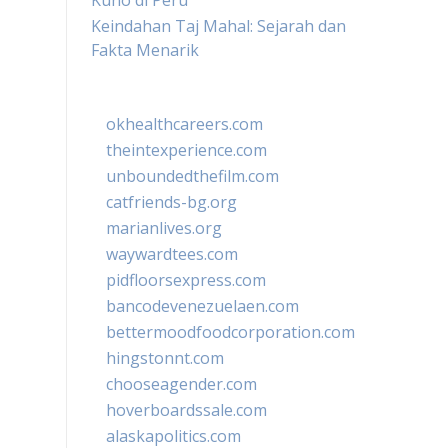
Kuno di Peru
Keindahan Taj Mahal: Sejarah dan
Fakta Menarik
okhealthcareers.com
theintexperience.com
unboundedthefilm.com
catfriends-bg.org
marianlives.org
waywardtees.com
pidfloorsexpress.com
bancodevenezuelaen.com
bettermoodfoodcorporation.com
hingstonnt.com
chooseagender.com
hoverboardssale.com
alaskapolitics.com