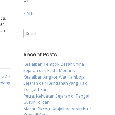
31
« Mar
sa,
ar
kan
Search
for:
Recent Posts
Keajaiban Tembok Besar China:
Sejarah dan Fakta Menarik
ta Air
Keajaiban Angkor Wat Kamboja:
edang
Sejarah dan Keindahan yang Tak
Tergantikan
Petra, Kekuatan Sejarah di Tengah
Gurun Jordan
Machu Picchu: Keajaiban Arsitektur