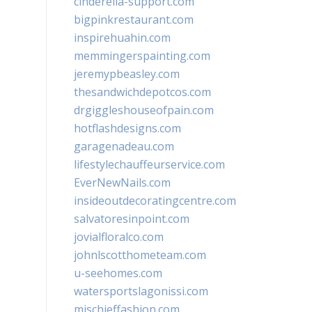
cinderella-support.com
bigpinkrestaurant.com
inspirehuahin.com
memmingerspainting.com
jeremypbeasley.com
thesandwichdepotcos.com
drgiggleshouseofpain.com
hotflashdesigns.com
garagenadeau.com
lifestylechauffeurservice.com
EverNewNails.com
insideoutdecoratingcentre.com
salvatoresinpoint.com
jovialfloralco.com
johnlscotthometeam.com
u-seehomes.com
watersportslagonissi.com
mischieffashion.com