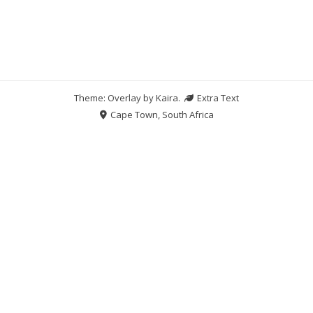
Theme: Overlay by
Kaira
.
Extra Text
Cape Town, South Africa