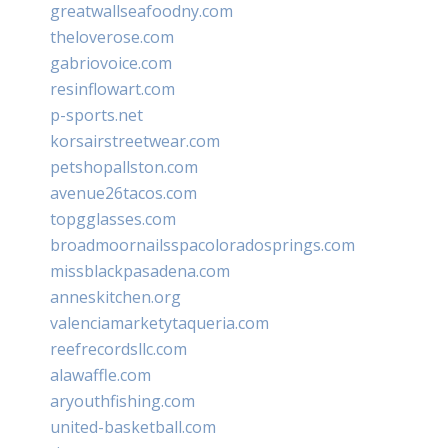
greatwallseafoodny.com
theloverose.com
gabriovoice.com
resinflowart.com
p-sports.net
korsairstreetwear.com
petshopallston.com
avenue26tacos.com
topgglasses.com
broadmoornailsspacoloradosprings.com
missblackpasadena.com
anneskitchen.org
valenciamarketytaqueria.com
reefrecordsllc.com
alawaffle.com
aryouthfishing.com
united-basketball.com