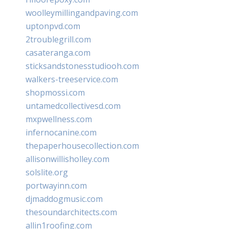
woolleymillingandpaving.com
uptonpvd.com
2troublegrill.com
casateranga.com
sticksandstonesstudiooh.com
walkers-treeservice.com
shopmossi.com
untamedcollectivesd.com
mxpwellness.com
infernocanine.com
thepaperhousecollection.com
allisonwillisholley.com
solslite.org
portwayinn.com
djmaddogmusic.com
thesoundarchitects.com
allin1roofing.com