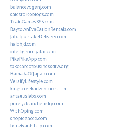
balanceyoganj.com
salesforceblogs.com
TrainGames365.com
BaytownEvaCationRentals.com
JabalpurCakeDelivery.com
halobjd.com
intelligenceqatar.com
PikaPikaApp.com
takecareofbusinessdfw.org
HamadaOfJapan.com
VersifyLifestyle.com
kingscreekadventures.com
antaeuslabs.com
purelycleanchemdry.com
WishOping.com
shoplegacee.com
bonvivantshop.com