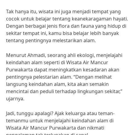
Tak hanya itu, wisata ini juga menjadi tempat yang
cocok untuk belajar tentang keanekaragaman hayati.
Dengan berbagai jenis flora dan fauna yang hidup di
sekitar tempat ini, kamu bisa belajar lebih banyak
tentang pentingnya melestarikan alam.
Menurut Ahmadi, seorang ahli ekologi, menjelajahi
keindahan alam seperti di Wisata Air Mancur
Purwakarta dapat meningkatkan kesadaran akan
pentingnya pelestarian alam. “Dengan melihat
langsung keindahan alam, kita akan semakin
mencintai dan peduli terhadap lingkungan sekitar,”
ujarnya.
Jadi, tunggu apalagi? Ajak keluarga atau teman-
temanmu untuk menjelajahi keindahan alam di
Wisata Air Mancur Purwakarta dan nikmati