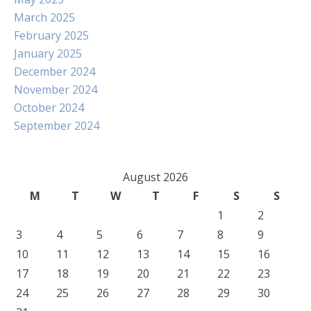
March 2025
February 2025
January 2025
December 2024
November 2024
October 2024
September 2024
August 2026
M
T
W
T
F
S
S
1
2
3
4
5
6
7
8
9
10
11
12
13
14
15
16
17
18
19
20
21
22
23
24
25
26
27
28
29
30