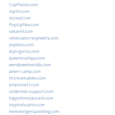
CupPlante.com
mpzin.com
stcreal.com
PopUpFlea.com
valueml.com
rebeccatorresjewelry.com
jmpbliss.com
drjorgerico.com
queensushipa.com
wendyweimerdds.com
ameri-camp.com
hrsreceivables.com
empconst1.com
cinderella-support.com
bigpinkrestaurant.com
inspirehuahin.com
memmingerspainting.com