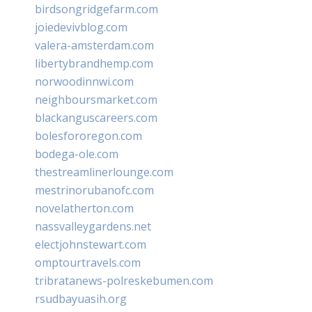
birdsongridgefarm.com
joiedevivblog.com
valera-amsterdam.com
libertybrandhemp.com
norwoodinnwi.com
neighboursmarket.com
blackanguscareers.com
bolesfororegon.com
bodega-ole.com
thestreamlinerlounge.com
mestrinorubanofc.com
novelatherton.com
nassvalleygardens.net
electjohnstewart.com
omptourtravels.com
tribratanews-polreskebumen.com
rsudbayuasih.org