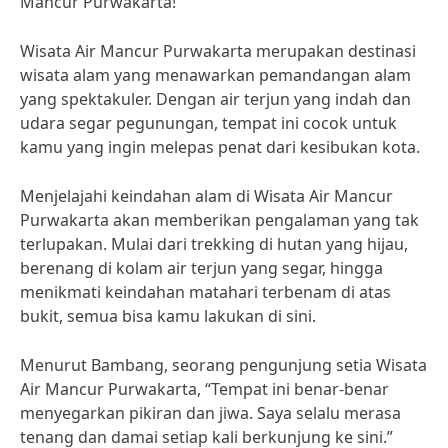
Mancur Purwakarta!
Wisata Air Mancur Purwakarta merupakan destinasi
wisata alam yang menawarkan pemandangan alam
yang spektakuler. Dengan air terjun yang indah dan
udara segar pegunungan, tempat ini cocok untuk
kamu yang ingin melepas penat dari kesibukan kota.
Menjelajahi keindahan alam di Wisata Air Mancur
Purwakarta akan memberikan pengalaman yang tak
terlupakan. Mulai dari trekking di hutan yang hijau,
berenang di kolam air terjun yang segar, hingga
menikmati keindahan matahari terbenam di atas
bukit, semua bisa kamu lakukan di sini.
Menurut Bambang, seorang pengunjung setia Wisata
Air Mancur Purwakarta, “Tempat ini benar-benar
menyegarkan pikiran dan jiwa. Saya selalu merasa
tenang dan damai setiap kali berkunjung ke sini.”