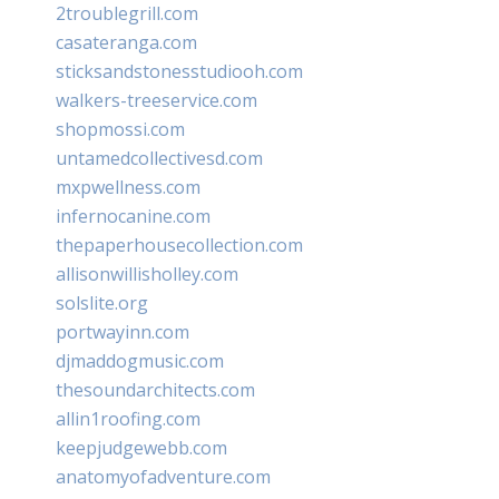
2troublegrill.com
casateranga.com
sticksandstonesstudiooh.com
walkers-treeservice.com
shopmossi.com
untamedcollectivesd.com
mxpwellness.com
infernocanine.com
thepaperhousecollection.com
allisonwillisholley.com
solslite.org
portwayinn.com
djmaddogmusic.com
thesoundarchitects.com
allin1roofing.com
keepjudgewebb.com
anatomyofadventure.com