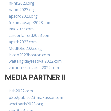
hkhk2023.org
napm2023.org
apsdfd2023.org
forumausape2023.com
imkl2023.com
careerfaircsd2023.com
apsth2023.com
MedItRio2023.org
lcicon2023boston.com
waitangidayfestival2022.com
vacancesscolaires2022.com
MEDIA PARTNER II
isth2022.com
p2b2pabi2023-makassar.com
wocfparis2023.org
sinc2023.com