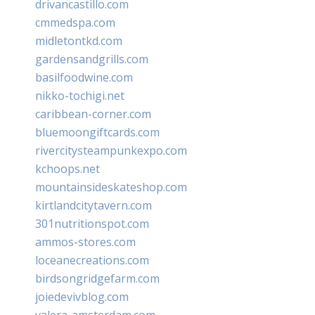
drivancastillo.com
cmmedspa.com
midletontkd.com
gardensandgrills.com
basilfoodwine.com
nikko-tochigi.net
caribbean-corner.com
bluemoongiftcards.com
rivercitysteampunkexpo.com
kchoops.net
mountainsideskateshop.com
kirtlandcitytavern.com
301nutritionspot.com
ammos-stores.com
loceanecreations.com
birdsongridgefarm.com
joiedevivblog.com
valera-amsterdam.com