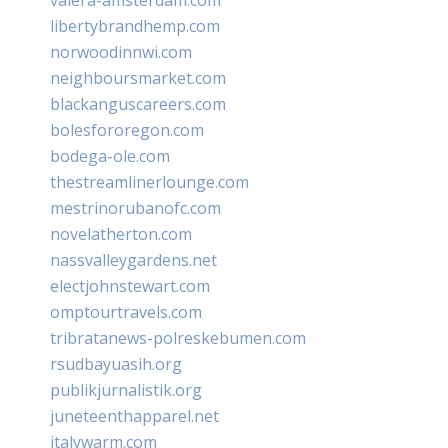
libertybrandhemp.com
norwoodinnwi.com
neighboursmarket.com
blackanguscareers.com
bolesfororegon.com
bodega-ole.com
thestreamlinerlounge.com
mestrinorubanofc.com
novelatherton.com
nassvalleygardens.net
electjohnstewart.com
omptourtravels.com
tribratanews-polreskebumen.com
rsudbayuasih.org
publikjurnalistik.org
juneteenthapparel.net
italywarm.com