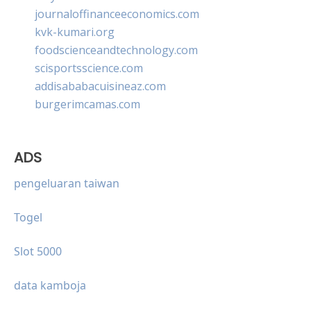
journaloffinanceeconomics.com
kvk-kumari.org
foodscienceandtechnology.com
scisportsscience.com
addisababacuisineaz.com
burgerimcamas.com
ADS
pengeluaran taiwan
Togel
Slot 5000
data kamboja