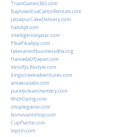
TrainGames365.com
BaytownEvaCationRentals.com
JabalpurCakeDelivery.com
halobjd.com
intelligenceqatar.com
PikaPikaApp.com
takecareofbusinessdfw.org
HamadaOfJapan.com
VersifyLifestyle.com
kingscreekadventures.com
antaeuslabs.com
purelycleanchemdry.com
WishOping.com
shoplegacee.com
bonvivantshop.com
CupPlante.com
mpzin.com