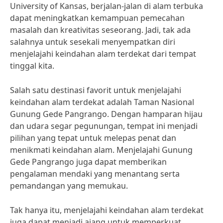
University of Kansas, berjalan-jalan di alam terbuka
dapat meningkatkan kemampuan pemecahan
masalah dan kreativitas seseorang. Jadi, tak ada
salahnya untuk sesekali menyempatkan diri
menjelajahi keindahan alam terdekat dari tempat
tinggal kita.
Salah satu destinasi favorit untuk menjelajahi
keindahan alam terdekat adalah Taman Nasional
Gunung Gede Pangrango. Dengan hamparan hijau
dan udara segar pegunungan, tempat ini menjadi
pilihan yang tepat untuk melepas penat dan
menikmati keindahan alam. Menjelajahi Gunung
Gede Pangrango juga dapat memberikan
pengalaman mendaki yang menantang serta
pemandangan yang memukau.
Tak hanya itu, menjelajahi keindahan alam terdekat
juga dapat menjadi ajang untuk memperkuat