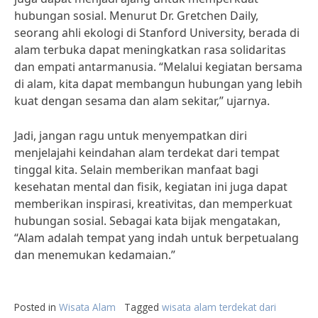
hubungan sosial. Menurut Dr. Gretchen Daily,
seorang ahli ekologi di Stanford University, berada di
alam terbuka dapat meningkatkan rasa solidaritas
dan empati antarmanusia. “Melalui kegiatan bersama
di alam, kita dapat membangun hubungan yang lebih
kuat dengan sesama dan alam sekitar,” ujarnya.
Jadi, jangan ragu untuk menyempatkan diri
menjelajahi keindahan alam terdekat dari tempat
tinggal kita. Selain memberikan manfaat bagi
kesehatan mental dan fisik, kegiatan ini juga dapat
memberikan inspirasi, kreativitas, dan memperkuat
hubungan sosial. Sebagai kata bijak mengatakan,
“Alam adalah tempat yang indah untuk berpetualang
dan menemukan kedamaian.”
Posted in
Wisata Alam
Tagged
wisata alam terdekat dari