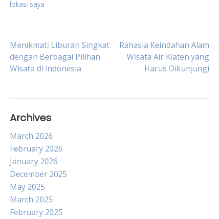
lokasi saya
Post
Menikmati Liburan Singkat
Rahasia Keindahan Alam
dengan Berbagai Pilihan
Wisata Air Klaten yang
Wisata di Indonesia
Harus Dikunjungi
navigation
Archives
March 2026
February 2026
January 2026
December 2025
May 2025
March 2025
February 2025