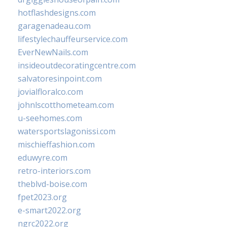
hotflashdesigns.com
garagenadeau.com
lifestylechauffeurservice.com
EverNewNails.com
insideoutdecoratingcentre.com
salvatoresinpoint.com
jovialfloralco.com
johnlscotthometeam.com
u-seehomes.com
watersportslagonissi.com
mischieffashion.com
eduwyre.com
retro-interiors.com
theblvd-boise.com
fpet2023.org
e-smart2022.org
ngrc2022.org