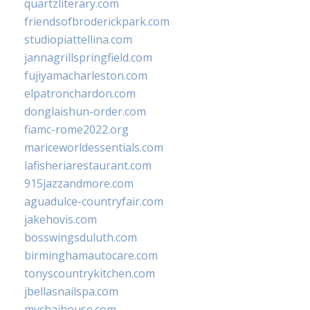
quartzliterary.com
friendsofbroderickpark.com
studiopiattellina.com
jannagrillspringfield.com
fujiyamacharleston.com
elpatronchardon.com
donglaishun-order.com
fiamc-rome2022.org
mariceworldessentials.com
lafisheriarestaurant.com
915jazzandmore.com
aguadulce-countryfair.com
jakehovis.com
bosswingsduluth.com
birminghamautocare.com
tonyscountrykitchen.com
jbellasnailspa.com
mychaihouse.com