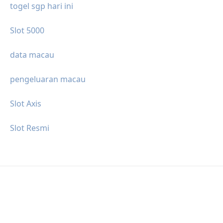
togel sgp hari ini
Slot 5000
data macau
pengeluaran macau
Slot Axis
Slot Resmi