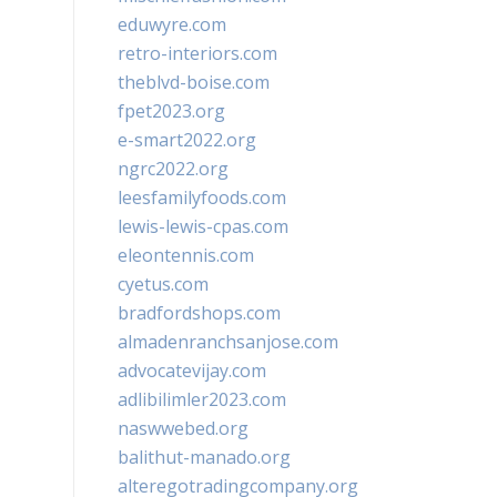
eduwyre.com
retro-interiors.com
theblvd-boise.com
fpet2023.org
e-smart2022.org
ngrc2022.org
leesfamilyfoods.com
lewis-lewis-cpas.com
eleontennis.com
cyetus.com
bradfordshops.com
almadenranchsanjose.com
advocatevijay.com
adlibilimler2023.com
naswwebed.org
balithut-manado.org
alteregotradingcompany.org