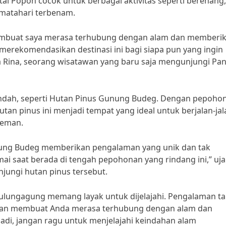
ntai Popoh cocok untuk berbagai aktivitas seperti berenang,
 matahari terbenam.
membuat saya merasa terhubung dengan alam dan memberi
merekomendasikan destinasi ini bagi siapa pun yang ingin
 Rina, seorang wisatawan yang baru saja mengunjungi Pan
indah, seperti Hutan Pinus Gunung Budeg. Dengan pepoho
tan pinus ini menjadi tempat yang ideal untuk berjalan-jal
teman.
nung Budeg memberikan pengalaman yang unik dan tak
ai saat berada di tengah pepohonan yang rindang ini,” uja
jungi hutan pinus tersebut.
Tulungagung memang layak untuk dijelajahi. Pengalaman ta
 akan membuat Anda merasa terhubung dengan alam dan
adi, jangan ragu untuk menjelajahi keindahan alam