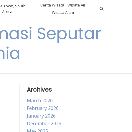
Berita Wisata
Wisata Air
e Town, South
Africa
Wisata Alam
masi Seputar
nia
Archives
March 2026
February 2026
January 2026
December 2025
May 2025