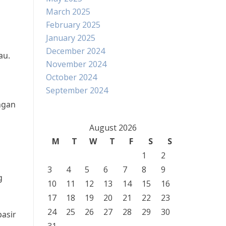
March 2025
February 2025
January 2025
December 2024
au.
November 2024
October 2024
September 2024
ngan
August 2026
M
T
W
T
F
S
S
1
2
3
4
5
6
7
8
9
g
10
11
12
13
14
15
16
17
18
19
20
21
22
23
24
25
26
27
28
29
30
asir