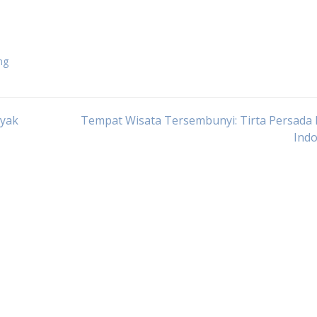
ng
nyak
Tempat Wisata Tersembunyi: Tirta Persada
Indo