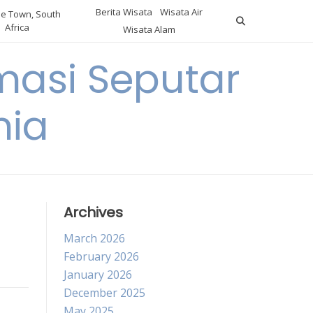
Berita Wisata
Wisata Air
e Town, South
Africa
Wisata Alam
masi Seputar
nia
Archives
March 2026
February 2026
January 2026
December 2025
May 2025