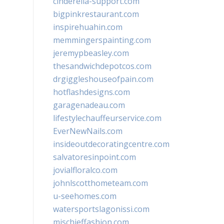
cinderella-support.com
bigpinkrestaurant.com
inspirehuahin.com
memmingerspainting.com
jeremypbeasley.com
thesandwichdepotcos.com
drgiggleshouseofpain.com
hotflashdesigns.com
garagenadeau.com
lifestylechauffeurservice.com
EverNewNails.com
insideoutdecoratingcentre.com
salvatoresinpoint.com
jovialfloralco.com
johnlscotthometeam.com
u-seehomes.com
watersportslagonissi.com
mischieffashion.com