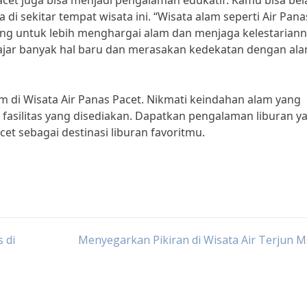
acet juga bisa menjadi pengalaman edukatif. Kamu bisa bel
i sekitar tempat wisata ini. “Wisata alam seperti Air Pana
g untuk lebih menghargai alam dan menjaga kelestariann
elajar banyak hal baru dan merasakan kedekatan dengan ala
am di Wisata Air Panas Pacet. Nikmati keindahan alam yang
asilitas yang disediakan. Dapatkan pengalaman liburan y
cet sebagai destinasi liburan favoritmu.
 di
Menyegarkan Pikiran di Wisata Air Terjun 