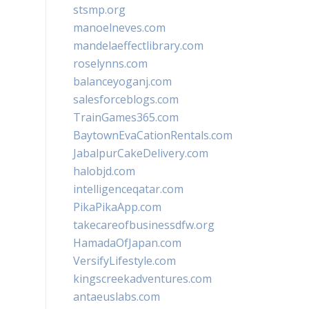
stsmp.org
manoelneves.com
mandelaeffectlibrary.com
roselynns.com
balanceyoganj.com
salesforceblogs.com
TrainGames365.com
BaytownEvaCationRentals.com
JabalpurCakeDelivery.com
halobjd.com
intelligenceqatar.com
PikaPikaApp.com
takecareofbusinessdfw.org
HamadaOfJapan.com
VersifyLifestyle.com
kingscreekadventures.com
antaeuslabs.com