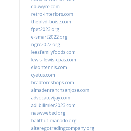
eduwyre.com
retro-interiors.com
theblvd-boise.com
fpet2023.org
e-smart2022.org
ngrc2022.org
leesfamilyfoods.com
lewis-lewis-cpas.com
eleontennis.com
cyetus.com
bradfordshops.com
almadenranchsanjose.com
advocatevijay.com
adlibilimler2023.com
naswwebed.org
balithut-manado.org
alteregotradingcompany.org