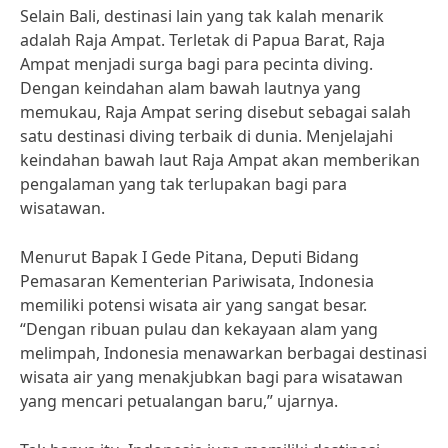
Selain Bali, destinasi lain yang tak kalah menarik
adalah Raja Ampat. Terletak di Papua Barat, Raja
Ampat menjadi surga bagi para pecinta diving.
Dengan keindahan alam bawah lautnya yang
memukau, Raja Ampat sering disebut sebagai salah
satu destinasi diving terbaik di dunia. Menjelajahi
keindahan bawah laut Raja Ampat akan memberikan
pengalaman yang tak terlupakan bagi para
wisatawan.
Menurut Bapak I Gede Pitana, Deputi Bidang
Pemasaran Kementerian Pariwisata, Indonesia
memiliki potensi wisata air yang sangat besar.
“Dengan ribuan pulau dan kekayaan alam yang
melimpah, Indonesia menawarkan berbagai destinasi
wisata air yang menakjubkan bagi para wisatawan
yang mencari petualangan baru,” ujarnya.