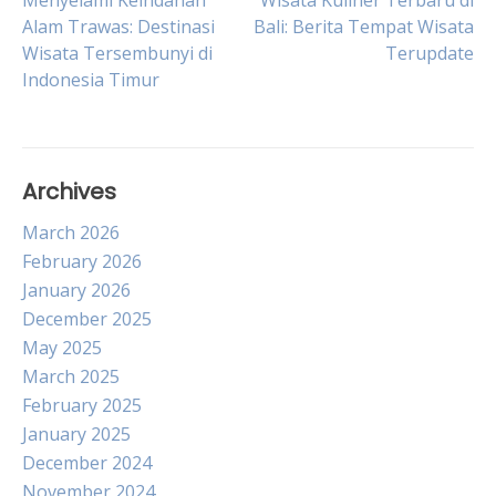
Post
Menyelami Keindahan
Wisata Kuliner Terbaru di
Alam Trawas: Destinasi
Bali: Berita Tempat Wisata
Wisata Tersembunyi di
Terupdate
navigation
Indonesia Timur
Archives
March 2026
February 2026
January 2026
December 2025
May 2025
March 2025
February 2025
January 2025
December 2024
November 2024