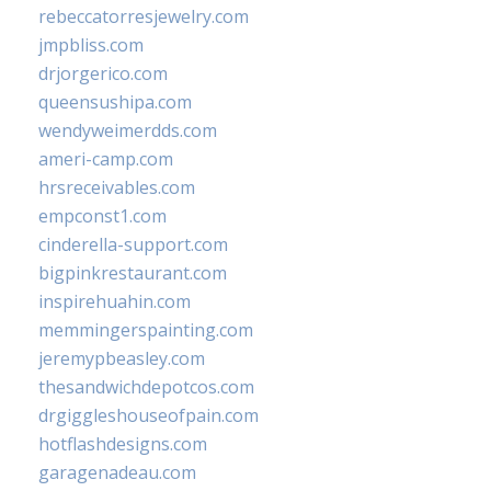
rebeccatorresjewelry.com
jmpbliss.com
drjorgerico.com
queensushipa.com
wendyweimerdds.com
ameri-camp.com
hrsreceivables.com
empconst1.com
cinderella-support.com
bigpinkrestaurant.com
inspirehuahin.com
memmingerspainting.com
jeremypbeasley.com
thesandwichdepotcos.com
drgiggleshouseofpain.com
hotflashdesigns.com
garagenadeau.com