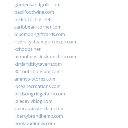
gardensandgrills.com
basilfoodwine.com
nikko-tochigi.net
caribbean-corner.com
bluemoongiftcards.com
rivercitysteampunkexpo.com
kchoops.net
mountainsideskateshop.com
kirtlandcitytavern.com
301nutritionspot.com
ammos-stores.com
loceanecreations.com
birdsongridgefarm.com
joiedevivblog.com
valera-amsterdam.com
libertybrandhemp.com
norwoodinnwi.com