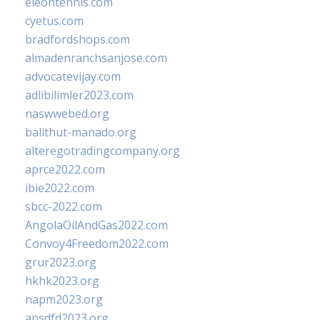
eleontennis.com
cyetus.com
bradfordshops.com
almadenranchsanjose.com
advocatevijay.com
adlibilimler2023.com
naswwebed.org
balithut-manado.org
alteregotradingcompany.org
aprce2022.com
ibie2022.com
sbcc-2022.com
AngolaOilAndGas2022.com
Convoy4Freedom2022.com
grur2023.org
hkhk2023.org
napm2023.org
apsdfd2023.org