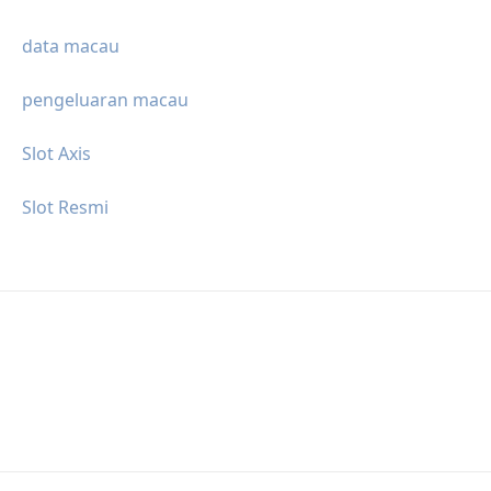
data macau
pengeluaran macau
Slot Axis
Slot Resmi