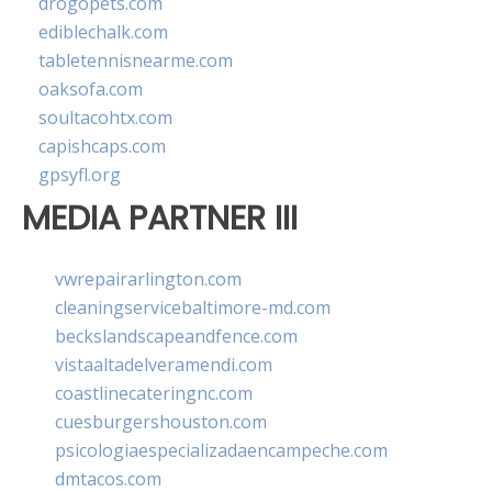
drogopets.com
ediblechalk.com
tabletennisnearme.com
oaksofa.com
soultacohtx.com
capishcaps.com
gpsyfl.org
MEDIA PARTNER III
vwrepairarlington.com
cleaningservicebaltimore-md.com
beckslandscapeandfence.com
vistaaltadelveramendi.com
coastlinecateringnc.com
cuesburgershouston.com
psicologiaespecializadaencampeche.com
dmtacos.com