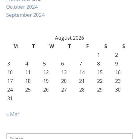
October 2024
September 2024
August 2026
M
T
W
T
F
S
S
1
2
3
4
5
6
7
8
9
10
11
12
13
14
15
16
17
18
19
20
21
22
23
24
25
26
27
28
29
30
31
« Mar
Search