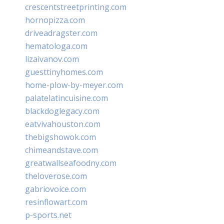
crescentstreetprinting.com
hornopizza.com
driveadragster.com
hematologa.com
lizaivanov.com
guesttinyhomes.com
home-plow-by-meyer.com
palatelatincuisine.com
blackdoglegacy.com
eatvivahouston.com
thebigshowok.com
chimeandstave.com
greatwallseafoodny.com
theloverose.com
gabriovoice.com
resinflowart.com
p-sports.net