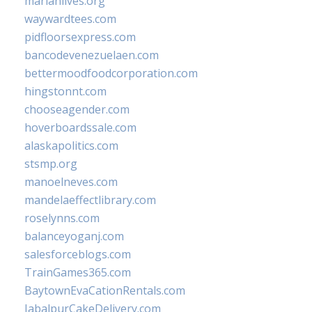
marianlives.org
waywardtees.com
pidfloorsexpress.com
bancodevenezuelaen.com
bettermoodfoodcorporation.com
hingstonnt.com
chooseagender.com
hoverboardssale.com
alaskapolitics.com
stsmp.org
manoelneves.com
mandelaeffectlibrary.com
roselynns.com
balanceyoganj.com
salesforceblogs.com
TrainGames365.com
BaytownEvaCationRentals.com
JabalpurCakeDelivery.com