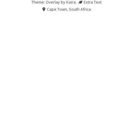
Theme: Overlay by
Kaira
.
Extra Text
Cape Town, South Africa