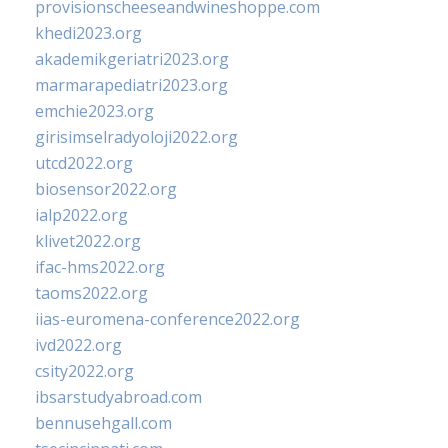
provisionscheeseandwineshoppe.com
khedi2023.org
akademikgeriatri2023.org
marmarapediatri2023.org
emchie2023.org
girisimselradyoloji2022.org
utcd2022.org
biosensor2022.org
ialp2022.org
klivet2022.org
ifac-hms2022.org
taoms2022.org
iias-euromena-conference2022.org
ivd2022.org
csity2022.org
ibsarstudyabroad.com
bennusehgall.com