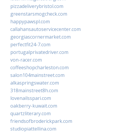
pizzadeliverybristol.com
greenstarsmogcheck.com
happypawspl.com
callahansautoservicecenter.com
georgiascornermarket.com
perfectfit24-7.com
portugalprivatedriver.com
von-racer.com
coffeeshopcharleston.com
salon104mainstreet.com
alkaspringswater.com
318mainstreet8h.com
lovenailsspari.com
oakberry-kuwait.com
quartzliterary.com
friendsofbroderickpark.com
studiopiattellina.com