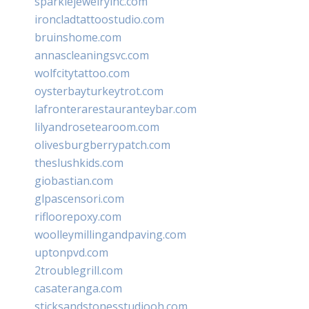
sparklejewelryinc.com
ironcladtattoostudio.com
bruinshome.com
annascleaningsvc.com
wolfcitytattoo.com
oysterbayturkeytrot.com
lafronterarestauranteybar.com
lilyandrosetearoom.com
olivesburgberrypatch.com
theslushkids.com
giobastian.com
glpascensori.com
rifloorepoxy.com
woolleymillingandpaving.com
uptonpvd.com
2troublegrill.com
casateranga.com
sticksandstonesstudiooh.com