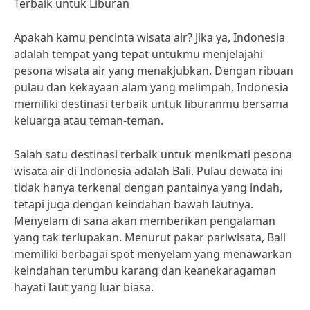
Terbaik untuk Liburan
Apakah kamu pencinta wisata air? Jika ya, Indonesia
adalah tempat yang tepat untukmu menjelajahi
pesona wisata air yang menakjubkan. Dengan ribuan
pulau dan kekayaan alam yang melimpah, Indonesia
memiliki destinasi terbaik untuk liburanmu bersama
keluarga atau teman-teman.
Salah satu destinasi terbaik untuk menikmati pesona
wisata air di Indonesia adalah Bali. Pulau dewata ini
tidak hanya terkenal dengan pantainya yang indah,
tetapi juga dengan keindahan bawah lautnya.
Menyelam di sana akan memberikan pengalaman
yang tak terlupakan. Menurut pakar pariwisata, Bali
memiliki berbagai spot menyelam yang menawarkan
keindahan terumbu karang dan keanekaragaman
hayati laut yang luar biasa.