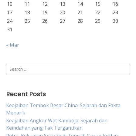
10
11
12
13
14
15
16
17
18
19
20
21
22
23
24
25
26
27
28
29
30
31
« Mar
Search
for:
Recent Posts
Keajaiban Tembok Besar China: Sejarah dan Fakta
Menarik
Keajaiban Angkor Wat Kamboja: Sejarah dan
Keindahan yang Tak Tergantikan
Petra, Kekuatan Sejarah di Tengah Gurun Jordan