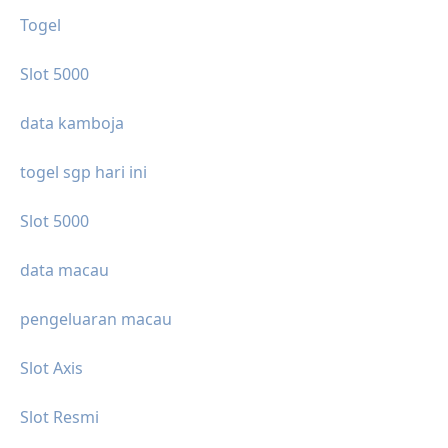
Togel
Slot 5000
data kamboja
togel sgp hari ini
Slot 5000
data macau
pengeluaran macau
Slot Axis
Slot Resmi