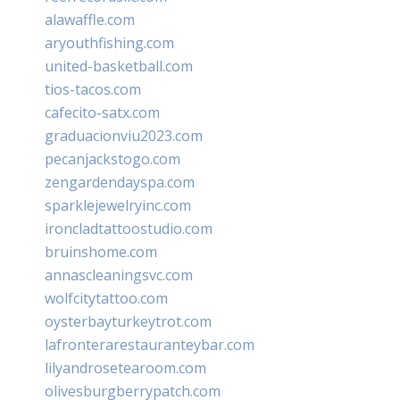
alawaffle.com
aryouthfishing.com
united-basketball.com
tios-tacos.com
cafecito-satx.com
graduacionviu2023.com
pecanjackstogo.com
zengardendayspa.com
sparklejewelryinc.com
ironcladtattoostudio.com
bruinshome.com
annascleaningsvc.com
wolfcitytattoo.com
oysterbayturkeytrot.com
lafronterarestauranteybar.com
lilyandrosetearoom.com
olivesburgberrypatch.com