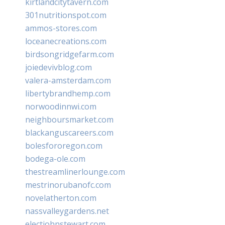
kirtlandcitytavern.com
301nutritionspot.com
ammos-stores.com
loceanecreations.com
birdsongridgefarm.com
joiedevivblog.com
valera-amsterdam.com
libertybrandhemp.com
norwoodinnwi.com
neighboursmarket.com
blackanguscareers.com
bolesfororegon.com
bodega-ole.com
thestreamlinerlounge.com
mestrinorubanofc.com
novelatherton.com
nassvalleygardens.net
electjohnstewart.com