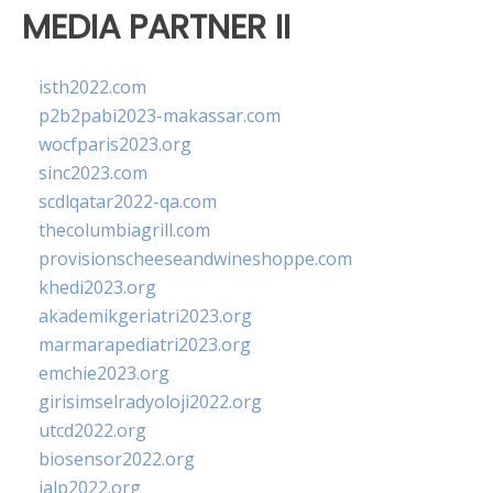
MEDIA PARTNER II
isth2022.com
p2b2pabi2023-makassar.com
wocfparis2023.org
sinc2023.com
scdlqatar2022-qa.com
thecolumbiagrill.com
provisionscheeseandwineshoppe.com
khedi2023.org
akademikgeriatri2023.org
marmarapediatri2023.org
emchie2023.org
girisimselradyoloji2022.org
utcd2022.org
biosensor2022.org
ialp2022.org