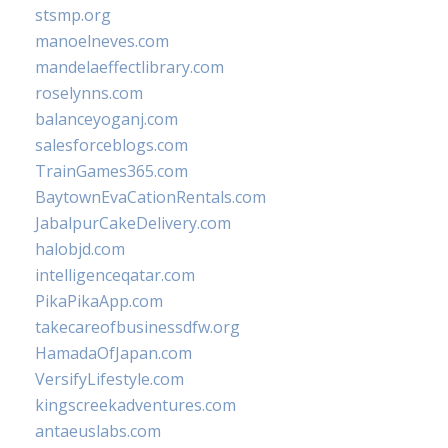
stsmp.org
manoelneves.com
mandelaeffectlibrary.com
roselynns.com
balanceyoganj.com
salesforceblogs.com
TrainGames365.com
BaytownEvaCationRentals.com
JabalpurCakeDelivery.com
halobjd.com
intelligenceqatar.com
PikaPikaApp.com
takecareofbusinessdfw.org
HamadaOfJapan.com
VersifyLifestyle.com
kingscreekadventures.com
antaeuslabs.com