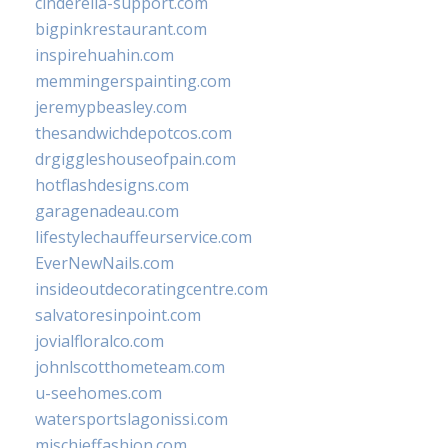
cinderella-support.com
bigpinkrestaurant.com
inspirehuahin.com
memmingerspainting.com
jeremypbeasley.com
thesandwichdepotcos.com
drgiggleshouseofpain.com
hotflashdesigns.com
garagenadeau.com
lifestylechauffeurservice.com
EverNewNails.com
insideoutdecoratingcentre.com
salvatoresinpoint.com
jovialfloralco.com
johnlscotthometeam.com
u-seehomes.com
watersportslagonissi.com
mischieffashion.com