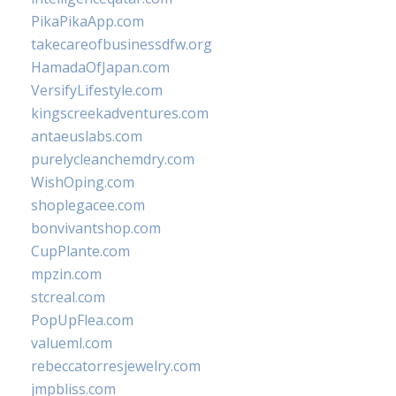
PikaPikaApp.com
takecareofbusinessdfw.org
HamadaOfJapan.com
VersifyLifestyle.com
kingscreekadventures.com
antaeuslabs.com
purelycleanchemdry.com
WishOping.com
shoplegacee.com
bonvivantshop.com
CupPlante.com
mpzin.com
stcreal.com
PopUpFlea.com
valueml.com
rebeccatorresjewelry.com
jmpbliss.com