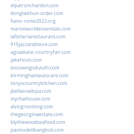
elpatronchardon.com
donglaishun-order.com
fiamc-rome2022.org
mariceworldessentials.com
lafisheriarestaurant.com
915jazzandmore.com
aguadulce-countryfair.com
jakehovis.com
bosswingsduluth.com
birminghamautocare.com
tonyscountrykitchen.com
jbellasnailspa.com
mychaihouse.com
alvisgrooming.com
thegeorginaestate.com
blythewoodseafood.com
paolosdelibangkok.com