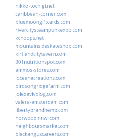
nikko-tochigi.net
caribbean-corner.com
bluemoongiftcards.com
rivercitysteampunkexpo.com
kchoops.net
mountainsideskateshop.com
kirtlandcitytavern.com
301nutritionspot.com
ammos-stores.com
loceanecreations.com
birdsongridgefarm.com
joiedevivblog.com
valera-amsterdam.com
libertybrandhemp.com
norwoodinnwi.com
neighboursmarket.com
blackanguscareers.com