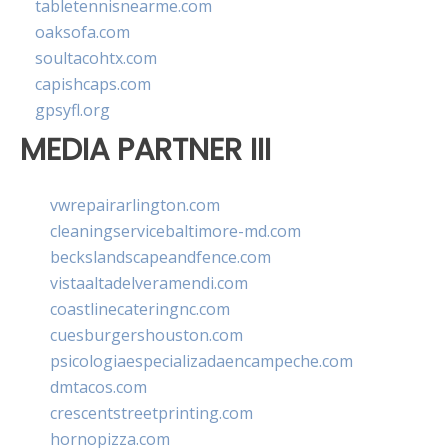
tabletennisnearme.com
oaksofa.com
soultacohtx.com
capishcaps.com
gpsyfl.org
MEDIA PARTNER III
vwrepairarlington.com
cleaningservicebaltimore-md.com
beckslandscapeandfence.com
vistaaltadelveramendi.com
coastlinecateringnc.com
cuesburgershouston.com
psicologiaespecializadaencampeche.com
dmtacos.com
crescentstreetprinting.com
hornopizza.com