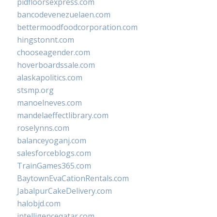
pidfloorsexpress.com
bancodevenezuelaen.com
bettermoodfoodcorporation.com
hingstonnt.com
chooseagender.com
hoverboardssale.com
alaskapolitics.com
stsmp.org
manoelneves.com
mandelaeffectlibrary.com
roselynns.com
balanceyoganj.com
salesforceblogs.com
TrainGames365.com
BaytownEvaCationRentals.com
JabalpurCakeDelivery.com
halobjd.com
intelligenceqatar.com