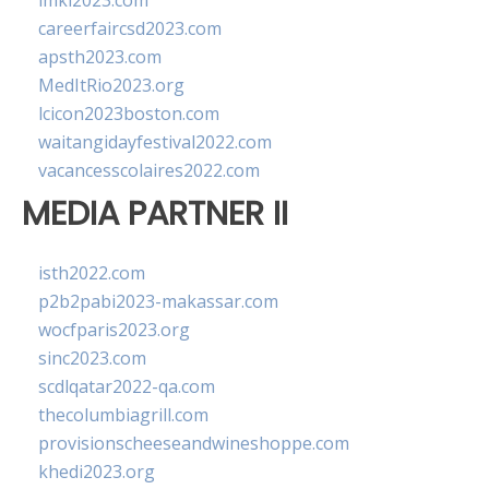
imkl2023.com
careerfaircsd2023.com
apsth2023.com
MedItRio2023.org
lcicon2023boston.com
waitangidayfestival2022.com
vacancesscolaires2022.com
MEDIA PARTNER II
isth2022.com
p2b2pabi2023-makassar.com
wocfparis2023.org
sinc2023.com
scdlqatar2022-qa.com
thecolumbiagrill.com
provisionscheeseandwineshoppe.com
khedi2023.org