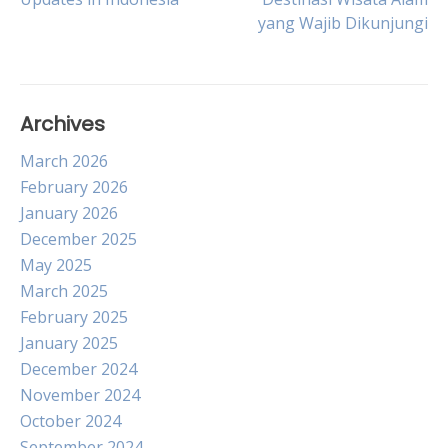
yang Wajib Dikunjungi
navigation
Archives
March 2026
February 2026
January 2026
December 2025
May 2025
March 2025
February 2025
January 2025
December 2024
November 2024
October 2024
September 2024