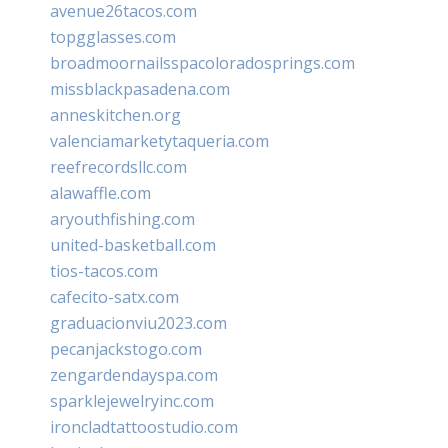
avenue26tacos.com
topgglasses.com
broadmoornailsspacoloradosprings.com
missblackpasadena.com
anneskitchen.org
valenciamarketytaqueria.com
reefrecordsllc.com
alawaffle.com
aryouthfishing.com
united-basketball.com
tios-tacos.com
cafecito-satx.com
graduacionviu2023.com
pecanjackstogo.com
zengardendayspa.com
sparklejewelryinc.com
ironcladtattoostudio.com