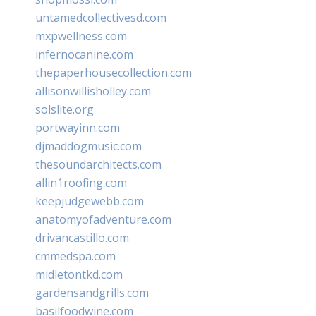
untamedcollectivesd.com
mxpwellness.com
infernocanine.com
thepaperhousecollection.com
allisonwillisholley.com
solslite.org
portwayinn.com
djmaddogmusic.com
thesoundarchitects.com
allin1roofing.com
keepjudgewebb.com
anatomyofadventure.com
drivancastillo.com
cmmedspa.com
midletontkd.com
gardensandgrills.com
basilfoodwine.com