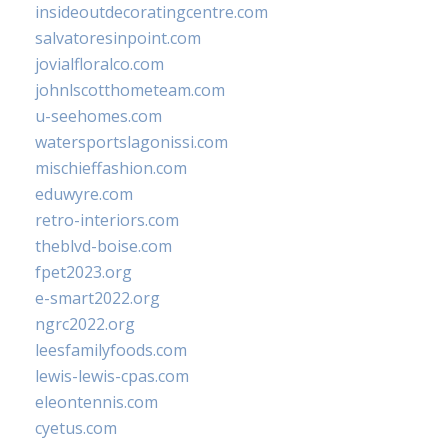
insideoutdecoratingcentre.com
salvatoresinpoint.com
jovialfloralco.com
johnlscotthometeam.com
u-seehomes.com
watersportslagonissi.com
mischieffashion.com
eduwyre.com
retro-interiors.com
theblvd-boise.com
fpet2023.org
e-smart2022.org
ngrc2022.org
leesfamilyfoods.com
lewis-lewis-cpas.com
eleontennis.com
cyetus.com