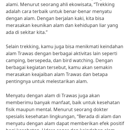
alami. Menurut seorang ahli ekowisata, “Trekking
adalah cara terbaik untuk benar-benar menyatu
dengan alam. Dengan berjalan kaki, kita bisa
merasakan keunikan alam dan kehidupan liar yang
ada di sekitar kita.”
Selain trekking, kamu juga bisa menikmati keindahan
alam Trawas dengan berbagai aktivitas lain seperti
camping, bersepeda, dan bird watching. Dengan
berbagai kegiatan tersebut, kamu akan semakin
merasakan keajaiban alam Trawas dan betapa
pentingnya untuk melestarikan alam.
Menyatu dengan alam di Trawas juga akan
memberimu banyak manfaat, baik untuk kesehatan
fisik maupun mental. Menurut seorang dokter
spesialis kesehatan lingkungan, “Berada di alam dan
menyatu dengan alam dapat memberikan efek positif