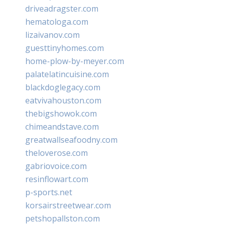
driveadragster.com
hematologa.com
lizaivanov.com
guesttinyhomes.com
home-plow-by-meyer.com
palatelatincuisine.com
blackdoglegacy.com
eatvivahouston.com
thebigshowok.com
chimeandstave.com
greatwallseafoodny.com
theloverose.com
gabriovoice.com
resinflowart.com
p-sports.net
korsairstreetwear.com
petshopallston.com