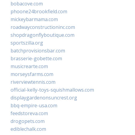
bobacove.com
phoone24brookfield.com
mickeybarmama.com
roadwayconstructioninc.com
shopdragonflyboutique.com
sportszilla.org
batchprovisionsbar.com
brasserie-gobette.com
musicrearte.com
morseysfarms.com
riverviewtennis.com
official-kelly-toys-squishmallows.com
displaygardenonsuncrest.org
bbq-empire-usa.com
feedstoreva.com
drogopets.com
ediblechalk.com