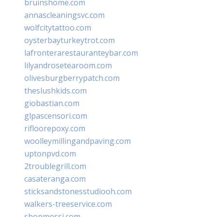
bruinshome.com
annascleaningsvc.com
wolfcitytattoo.com
oysterbayturkeytrot.com
lafronterarestauranteybar.com
lilyandrosetearoom.com
olivesburgberrypatch.com
theslushkids.com
giobastian.com
glpascensori.com
rifloorepoxy.com
woolleymillingandpaving.com
uptonpvd.com
2troublegrill.com
casateranga.com
sticksandstonesstudiooh.com
walkers-treeservice.com
shopmossi.com