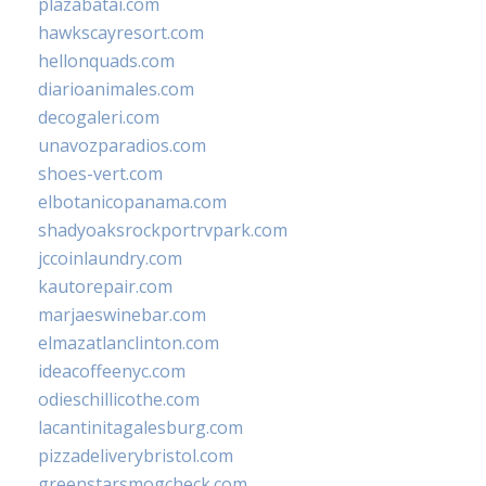
plazabatai.com
hawkscayresort.com
hellonquads.com
diarioanimales.com
decogaleri.com
unavozparadios.com
shoes-vert.com
elbotanicopanama.com
shadyoaksrockportrvpark.com
jccoinlaundry.com
kautorepair.com
marjaeswinebar.com
elmazatlanclinton.com
ideacoffeenyc.com
odieschillicothe.com
lacantinitagalesburg.com
pizzadeliverybristol.com
greenstarsmogcheck.com