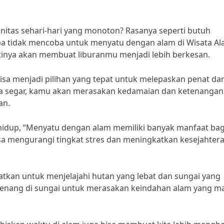
nitas sehari-hari yang monoton? Rasanya seperti butuh
pa tidak mencoba untuk menyatu dengan alam di Wisata A
inya akan membuat liburanmu menjadi lebih berkesan.
sa menjadi pilihan yang tepat untuk melepaskan penat da
udara segar, kamu akan merasakan kedamaian dan ketenanga
an.
hidup, “Menyatu dengan alam memiliki banyak manfaat bag
bisa mengurangi tingkat stres dan meningkatkan kesejahter
atkan untuk menjelajahi hutan yang lebat dan sungai yang
erenang di sungai untuk merasakan keindahan alam yang m