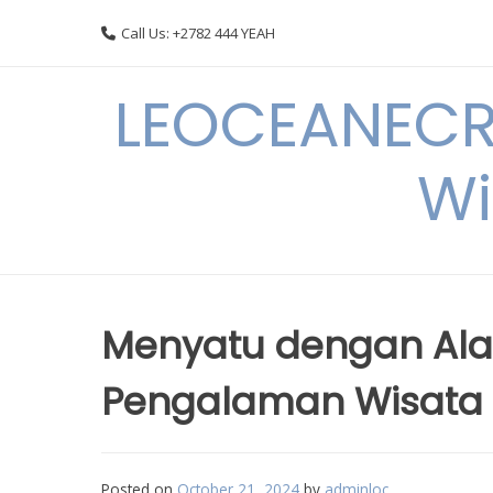
Skip
Call Us: +2782 444 YEAH
to
content
LEOCEANECRE
Wi
Menyatu dengan Ala
Pengalaman Wisata
Posted on
October 21, 2024
by
adminloc