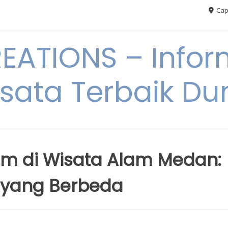
Cap
ATIONS – Infor
sata Terbaik Du
m di Wisata Alam Medan:
 yang Berbeda