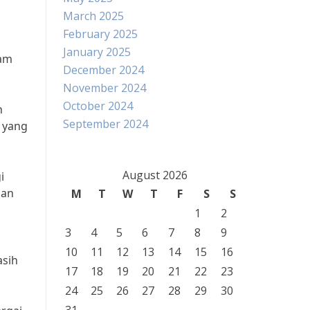
March 2025
February 2025
January 2025
lam
December 2024
November 2024
October 2024
n
September 2024
n yang
August 2026
i
aan
M
T
W
T
F
S
S
1
2
3
4
5
6
7
8
9
10
11
12
13
14
15
16
asih
17
18
19
20
21
22
23
24
25
26
27
28
29
30