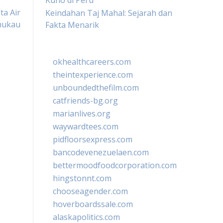
Kuno di Peru
ta Air
Keindahan Taj Mahal: Sejarah dan
mukau
Fakta Menarik
okhealthcareers.com
theintexperience.com
unboundedthefilm.com
catfriends-bg.org
marianlives.org
waywardtees.com
pidfloorsexpress.com
bancodevenezuelaen.com
bettermoodfoodcorporation.com
hingstonnt.com
chooseagender.com
hoverboardssale.com
alaskapolitics.com