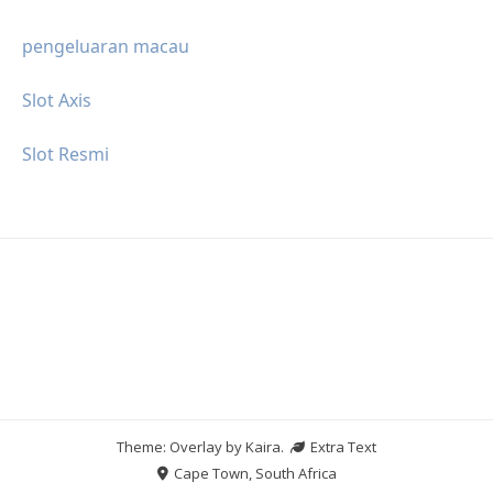
pengeluaran macau
Slot Axis
Slot Resmi
Theme: Overlay by
Kaira
.
Extra Text
Cape Town, South Africa