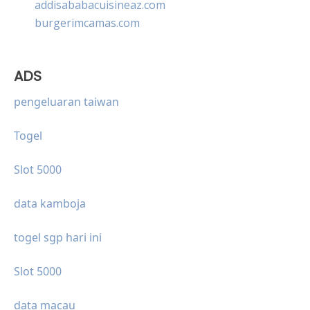
addisababacuisineaz.com
burgerimcamas.com
ADS
pengeluaran taiwan
Togel
Slot 5000
data kamboja
togel sgp hari ini
Slot 5000
data macau