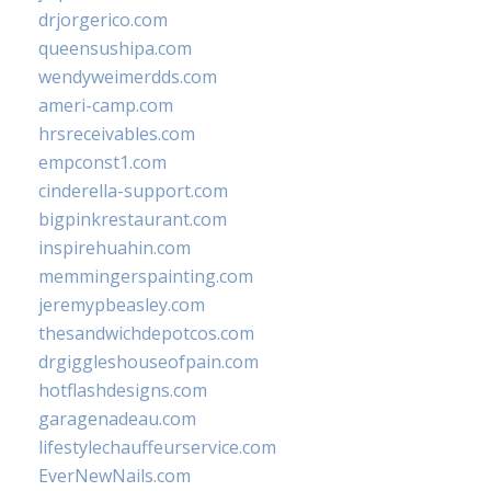
drjorgerico.com
queensushipa.com
wendyweimerdds.com
ameri-camp.com
hrsreceivables.com
empconst1.com
cinderella-support.com
bigpinkrestaurant.com
inspirehuahin.com
memmingerspainting.com
jeremypbeasley.com
thesandwichdepotcos.com
drgiggleshouseofpain.com
hotflashdesigns.com
garagenadeau.com
lifestylechauffeurservice.com
EverNewNails.com