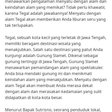
menawarkan pengalaman menyatu dengan alam dan
keindahan alam yang memikat? Tidak perlu khawatir,
karena Tegal adalah jawabannya! Menyatu dengan
alam Tegal akan memberikan Anda liburan seru yang
tak terlupakan.
Tegal, sebuah kota kecil yang terletak di Jawa Tengah,
memiliki beragam destinasi wisata yang
menakjubkan. Salah satu destinasi yang patut Anda
kunjungi adalah Gunung Slamet. Dikenal sebagai
gunung tertinggi di Jawa Tengah, Gunung Slamet
menawarkan pemandangan alam yang spektakuler.
Anda bisa mendaki gunung ini dan menikmati
keindahan alam yang menakjubkan. Menyatu dengan
alam Tegal akan membuat Anda merasa dekat
dengan alam dan merasakan kedamaian yang sulit
didapatkan di kota-kota besar.
Menurut Bapak Sutrisno, seorang penduduk lokal,