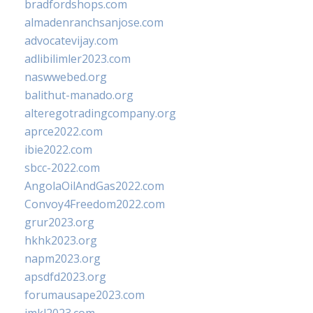
bradfordshops.com
almadenranchsanjose.com
advocatevijay.com
adlibilimler2023.com
naswwebed.org
balithut-manado.org
alteregotradingcompany.org
aprce2022.com
ibie2022.com
sbcc-2022.com
AngolaOilAndGas2022.com
Convoy4Freedom2022.com
grur2023.org
hkhk2023.org
napm2023.org
apsdfd2023.org
forumausape2023.com