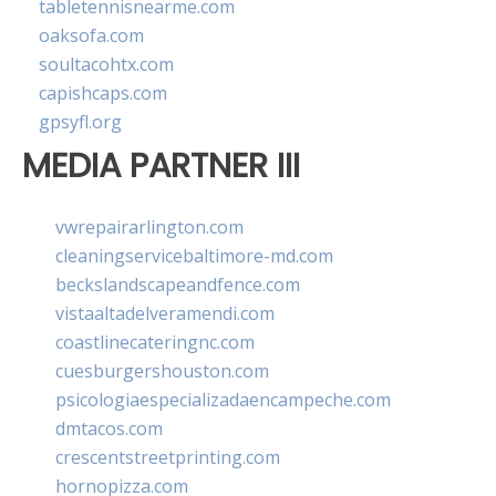
tabletennisnearme.com
oaksofa.com
soultacohtx.com
capishcaps.com
gpsyfl.org
MEDIA PARTNER III
vwrepairarlington.com
cleaningservicebaltimore-md.com
beckslandscapeandfence.com
vistaaltadelveramendi.com
coastlinecateringnc.com
cuesburgershouston.com
psicologiaespecializadaencampeche.com
dmtacos.com
crescentstreetprinting.com
hornopizza.com