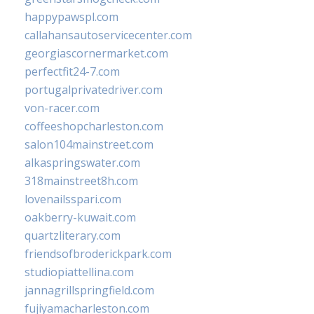
happypawspl.com
callahansautoservicecenter.com
georgiascornermarket.com
perfectfit24-7.com
portugalprivatedriver.com
von-racer.com
coffeeshopcharleston.com
salon104mainstreet.com
alkaspringswater.com
318mainstreet8h.com
lovenailsspari.com
oakberry-kuwait.com
quartzliterary.com
friendsofbroderickpark.com
studiopiattellina.com
jannagrillspringfield.com
fujiyamacharleston.com