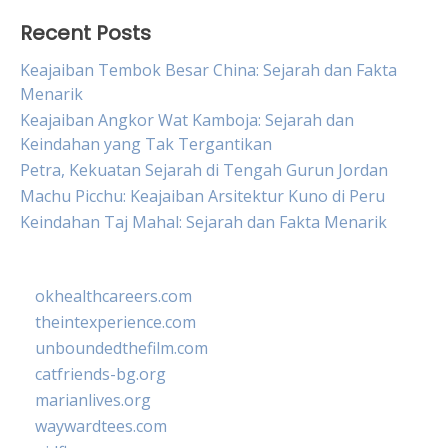
Recent Posts
Keajaiban Tembok Besar China: Sejarah dan Fakta
Menarik
Keajaiban Angkor Wat Kamboja: Sejarah dan
Keindahan yang Tak Tergantikan
Petra, Kekuatan Sejarah di Tengah Gurun Jordan
Machu Picchu: Keajaiban Arsitektur Kuno di Peru
Keindahan Taj Mahal: Sejarah dan Fakta Menarik
okhealthcareers.com
theintexperience.com
unboundedthefilm.com
catfriends-bg.org
marianlives.org
waywardtees.com