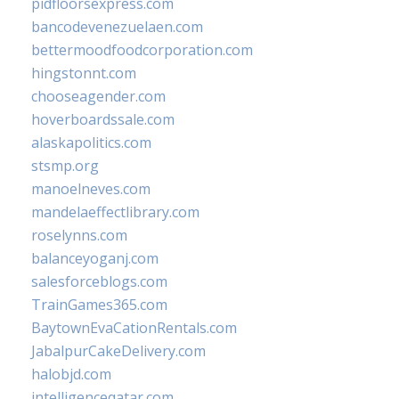
pidfloorsexpress.com
bancodevenezuelaen.com
bettermoodfoodcorporation.com
hingstonnt.com
chooseagender.com
hoverboardssale.com
alaskapolitics.com
stsmp.org
manoelneves.com
mandelaeffectlibrary.com
roselynns.com
balanceyoganj.com
salesforceblogs.com
TrainGames365.com
BaytownEvaCationRentals.com
JabalpurCakeDelivery.com
halobjd.com
intelligenceqatar.com