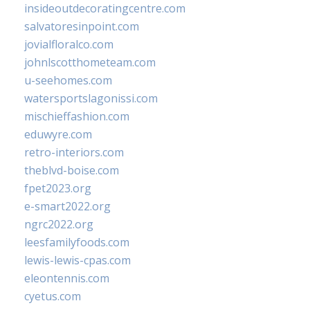
insideoutdecoratingcentre.com
salvatoresinpoint.com
jovialfloralco.com
johnlscotthometeam.com
u-seehomes.com
watersportslagonissi.com
mischieffashion.com
eduwyre.com
retro-interiors.com
theblvd-boise.com
fpet2023.org
e-smart2022.org
ngrc2022.org
leesfamilyfoods.com
lewis-lewis-cpas.com
eleontennis.com
cyetus.com