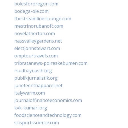
bolesfororegon.com
bodega-ole.com
thestreamlinerlounge.com
mestrinorubanofc.com
novelatherton.com
nassvalleygardens.net
electjohnstewart.com
omptourtravels.com
tribratanews-polreskebumen.com
rsudbayuasih.org
publikjurnalistik.org
juneteenthapparel.net
italywarm.com
journaloffinanceeconomics.com
kvk-kumari.org
foodscienceandtechnology.com
scisportsscience.com