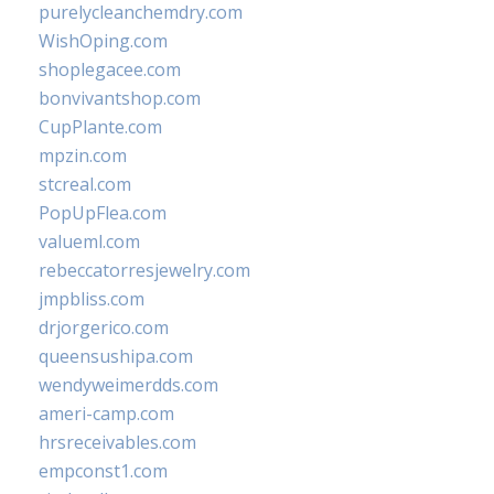
purelycleanchemdry.com
WishOping.com
shoplegacee.com
bonvivantshop.com
CupPlante.com
mpzin.com
stcreal.com
PopUpFlea.com
valueml.com
rebeccatorresjewelry.com
jmpbliss.com
drjorgerico.com
queensushipa.com
wendyweimerdds.com
ameri-camp.com
hrsreceivables.com
empconst1.com