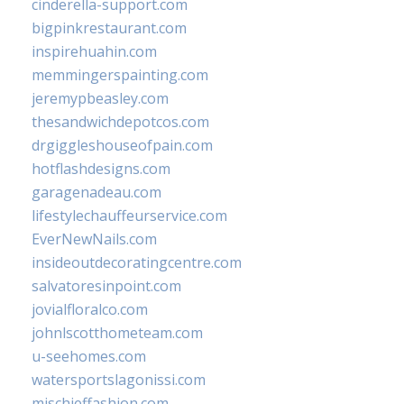
cinderella-support.com
bigpinkrestaurant.com
inspirehuahin.com
memmingerspainting.com
jeremypbeasley.com
thesandwichdepotcos.com
drgiggleshouseofpain.com
hotflashdesigns.com
garagenadeau.com
lifestylechauffeurservice.com
EverNewNails.com
insideoutdecoratingcentre.com
salvatoresinpoint.com
jovialfloralco.com
johnlscotthometeam.com
u-seehomes.com
watersportslagonissi.com
mischieffashion.com