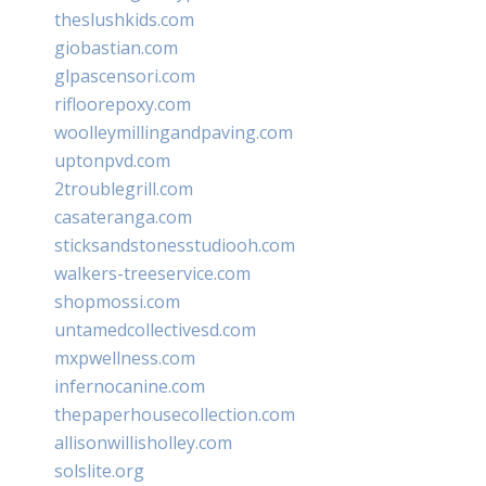
theslushkids.com
giobastian.com
glpascensori.com
rifloorepoxy.com
woolleymillingandpaving.com
uptonpvd.com
2troublegrill.com
casateranga.com
sticksandstonesstudiooh.com
walkers-treeservice.com
shopmossi.com
untamedcollectivesd.com
mxpwellness.com
infernocanine.com
thepaperhousecollection.com
allisonwillisholley.com
solslite.org