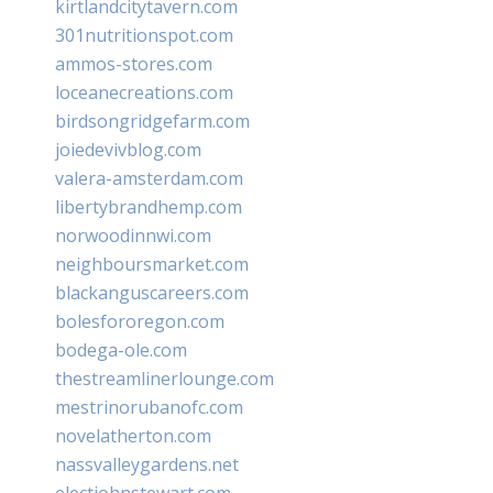
kirtlandcitytavern.com
301nutritionspot.com
ammos-stores.com
loceanecreations.com
birdsongridgefarm.com
joiedevivblog.com
valera-amsterdam.com
libertybrandhemp.com
norwoodinnwi.com
neighboursmarket.com
blackanguscareers.com
bolesfororegon.com
bodega-ole.com
thestreamlinerlounge.com
mestrinorubanofc.com
novelatherton.com
nassvalleygardens.net
electjohnstewart.com