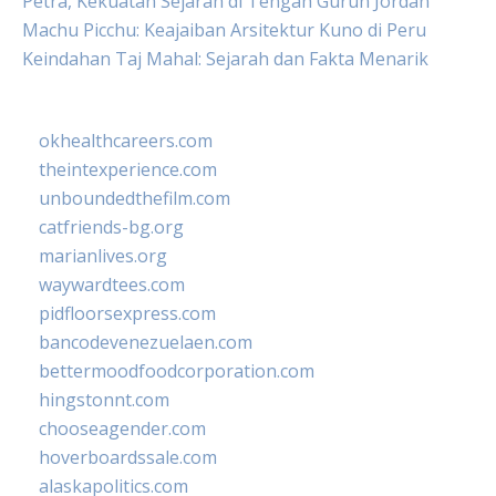
Petra, Kekuatan Sejarah di Tengah Gurun Jordan
Machu Picchu: Keajaiban Arsitektur Kuno di Peru
Keindahan Taj Mahal: Sejarah dan Fakta Menarik
okhealthcareers.com
theintexperience.com
unboundedthefilm.com
catfriends-bg.org
marianlives.org
waywardtees.com
pidfloorsexpress.com
bancodevenezuelaen.com
bettermoodfoodcorporation.com
hingstonnt.com
chooseagender.com
hoverboardssale.com
alaskapolitics.com