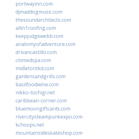
portwayinn.com
djmaddogmusic.com
thesoundarchitects.com
allin1roofing.com
keepjudgewebb.com
anatomyofadventure.com
drivancastillo.com
cmmedspa.com
midletontkd.com
gardensandgrills.com
basilfoodwine.com
nikko-tochigi.net
caribbean-corner.com
bluemoongiftcards.com
rivercitysteampunkexpo.com
kchoops.net
mountainsideskateshop.com