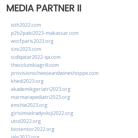
MEDIA PARTNER II
isth2022.com
p2b2pabi2023-makassar.com
wocfparis2023.org
sinc2023.com
scdlqatar2022-qa.com
thecolumbiagrill.com
provisionscheeseandwineshoppe.com
khedi2023.org
akademikgeriatri2023.org
marmarapediatri2023.org
emchie2023.org
girisimselradyoloji2022.org
utcd2022.org
biosensor2022.org
ialp2022.org