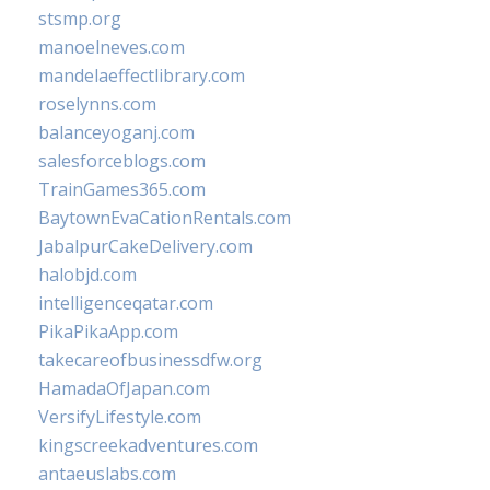
stsmp.org
manoelneves.com
mandelaeffectlibrary.com
roselynns.com
balanceyoganj.com
salesforceblogs.com
TrainGames365.com
BaytownEvaCationRentals.com
JabalpurCakeDelivery.com
halobjd.com
intelligenceqatar.com
PikaPikaApp.com
takecareofbusinessdfw.org
HamadaOfJapan.com
VersifyLifestyle.com
kingscreekadventures.com
antaeuslabs.com