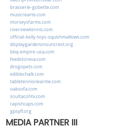
brasserie-gobette.com
musicrearte.com
morseysfarms.com
riverviewtennis.com
official-kelly-toys-squishmallows.com
displaygardenonsuncrest.org
bbq-empire-usa.com
feedstoreva.com
drogopets.com
ediblechalk.com
tabletennisnearme.com
oaksofa.com
soultacohtx.com
capishcaps.com
gpsyfl.org
MEDIA PARTNER III