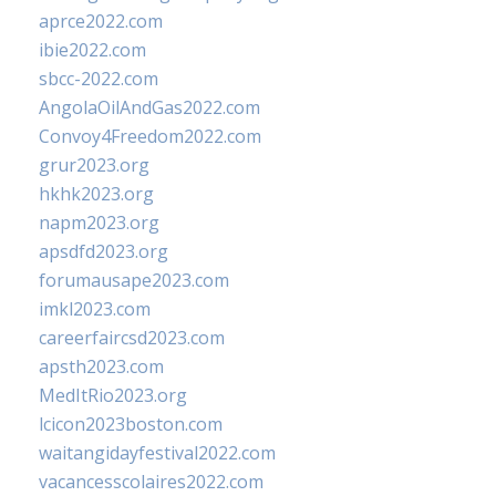
aprce2022.com
ibie2022.com
sbcc-2022.com
AngolaOilAndGas2022.com
Convoy4Freedom2022.com
grur2023.org
hkhk2023.org
napm2023.org
apsdfd2023.org
forumausape2023.com
imkl2023.com
careerfaircsd2023.com
apsth2023.com
MedItRio2023.org
lcicon2023boston.com
waitangidayfestival2022.com
vacancesscolaires2022.com