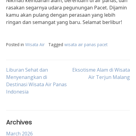
Nikmati keindahan alam, berendam di air panas, dan
rasakan segarnya udara pegunungan Pacet. Dijamin
kamu akan pulang dengan perasaan yang lebih
ringan dan semangat yang baru. Selamat berlibur!
Posted in
Wisata Air
Tagged
wisata air panas pacet
Post
Liburan Sehat dan
Eksotisme Alam di Wisata
Menyenangkan di
Air Terjun Malang
Destinasi Wisata Air Panas
navigation
Indonesia
Archives
March 2026