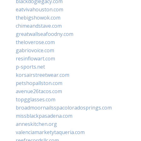
blackdoglegacy.com
eatvivahouston.com
thebigshowok.com
chimeandstave.com
greatwallseafoodny.com
theloverose.com
gabriovoice.com
resinflowart.com
p-sports.net
korsairstreetwear.com
petshopallston.com
avenue26tacos.com
topgglasses.com
broadmoornailsspacoloradosprings.com
missblackpasadena.com
anneskitchen.org
valenciamarketytaqueria.com
reefrecordsllc.com