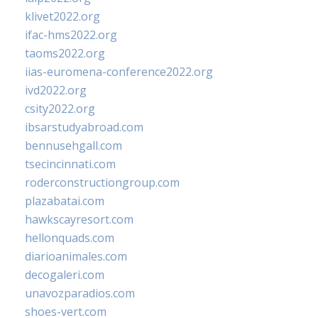
klivet2022.org
ifac-hms2022.org
taoms2022.org
iias-euromena-conference2022.org
ivd2022.org
csity2022.org
ibsarstudyabroad.com
bennusehgall.com
tsecincinnati.com
roderconstructiongroup.com
plazabatai.com
hawkscayresort.com
hellonquads.com
diarioanimales.com
decogaleri.com
unavozparadios.com
shoes-vert.com