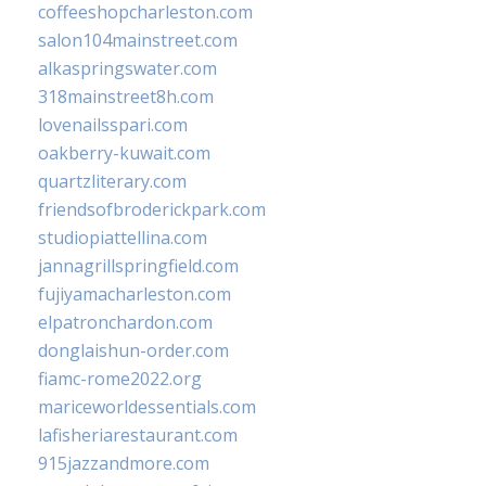
coffeeshopcharleston.com
salon104mainstreet.com
alkaspringswater.com
318mainstreet8h.com
lovenailsspari.com
oakberry-kuwait.com
quartzliterary.com
friendsofbroderickpark.com
studiopiattellina.com
jannagrillspringfield.com
fujiyamacharleston.com
elpatronchardon.com
donglaishun-order.com
fiamc-rome2022.org
mariceworldessentials.com
lafisheriarestaurant.com
915jazzandmore.com