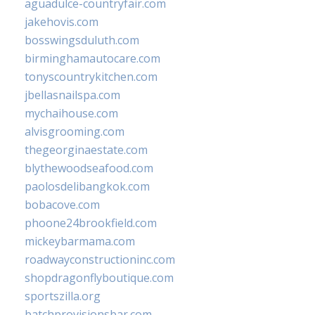
aguadulce-countryfair.com
jakehovis.com
bosswingsduluth.com
birminghamautocare.com
tonyscountrykitchen.com
jbellasnailspa.com
mychaihouse.com
alvisgrooming.com
thegeorginaestate.com
blythewoodseafood.com
paolosdelibangkok.com
bobacove.com
phoone24brookfield.com
mickeybarmama.com
roadwayconstructioninc.com
shopdragonflyboutique.com
sportszilla.org
batchprovisionsbar.com