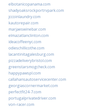
elbotanicopanama.com
shadyoaksrockportrvpark.com
jccoinlaundry.com
kautorepair.com
marjaeswinebar.com
elmazatlanclinton.com
ideacoffeenyc.com
odieschillicothe.com
lacantinitagalesburg.com
pizzadeliverybristol.com
greenstarsmogcheck.com
happypawspl.com
callahansautoservicecenter.com
georgiascornermarket.com
perfectfit24-7.com
portugalprivatedriver.com
von-racer.com