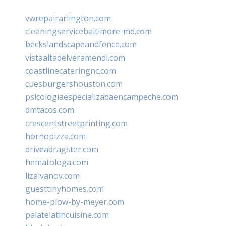
vwrepairarlington.com
cleaningservicebaltimore-md.com
beckslandscapeandfence.com
vistaaltadelveramendi.com
coastlinecateringnc.com
cuesburgershouston.com
psicologiaespecializadaencampeche.com
dmtacos.com
crescentstreetprinting.com
hornopizza.com
driveadragster.com
hematologa.com
lizaivanov.com
guesttinyhomes.com
home-plow-by-meyer.com
palatelatincuisine.com