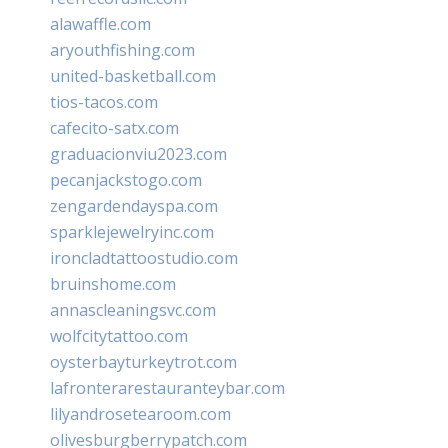
alawaffle.com
aryouthfishing.com
united-basketball.com
tios-tacos.com
cafecito-satx.com
graduacionviu2023.com
pecanjackstogo.com
zengardendayspa.com
sparklejewelryinc.com
ironcladtattoostudio.com
bruinshome.com
annascleaningsvc.com
wolfcitytattoo.com
oysterbayturkeytrot.com
lafronterarestauranteybar.com
lilyandrosetearoom.com
olivesburgberrypatch.com