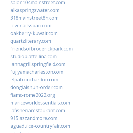
salon104mainstreet.com
alkaspringswater.com
318mainstreet8h.com
lovenailsspari.com
oakberry-kuwait.com
quartzliterary.com
friendsofbroderickpark.com
studiopiattellina.com
jannagrillspringfield.com
fujiyamacharleston.com
elpatronchardon.com
donglaishun-order.com
fiamc-rome2022.org
mariceworldessentials.com
lafisheriarestaurant.com
915jazzandmore.com
aguadulce-countryfair.com