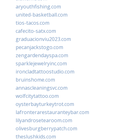
aryouthfishing.com
united-basketball.com
tios-tacos.com
cafecito-satx.com
graduacionviu2023.com
pecanjackstogo.com
zengardendayspa.com
sparklejewelryinc.com
ironcladtattoostudio.com
bruinshome.com
annascleaningsvc.com
wolfcitytattoo.com
oysterbayturkeytrot.com
lafronterarestauranteybar.com
lilyandrosetearoom.com
olivesburgberrypatch.com
theslushkids.com