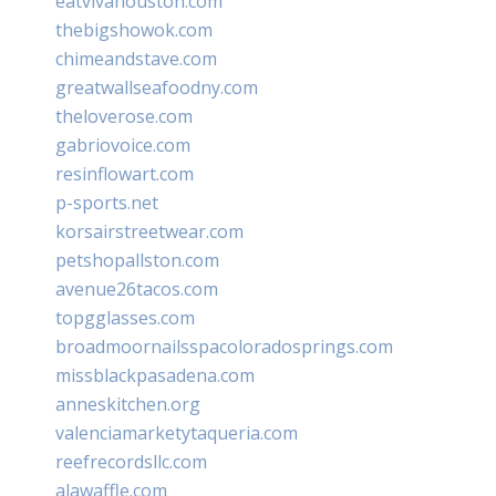
eatvivahouston.com
thebigshowok.com
chimeandstave.com
greatwallseafoodny.com
theloverose.com
gabriovoice.com
resinflowart.com
p-sports.net
korsairstreetwear.com
petshopallston.com
avenue26tacos.com
topgglasses.com
broadmoornailsspacoloradosprings.com
missblackpasadena.com
anneskitchen.org
valenciamarketytaqueria.com
reefrecordsllc.com
alawaffle.com