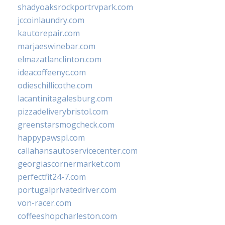
shadyoaksrockportrvpark.com
jccoinlaundry.com
kautorepair.com
marjaeswinebar.com
elmazatlanclinton.com
ideacoffeenyc.com
odieschillicothe.com
lacantinitagalesburg.com
pizzadeliverybristol.com
greenstarsmogcheck.com
happypawspl.com
callahansautoservicecenter.com
georgiascornermarket.com
perfectfit24-7.com
portugalprivatedriver.com
von-racer.com
coffeeshopcharleston.com