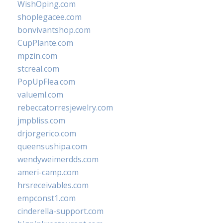
WishOping.com
shoplegacee.com
bonvivantshop.com
CupPlante.com
mpzin.com
stcreal.com
PopUpFlea.com
valueml.com
rebeccatorresjewelry.com
jmpbliss.com
drjorgerico.com
queensushipa.com
wendyweimerdds.com
ameri-camp.com
hrsreceivables.com
empconst1.com
cinderella-support.com