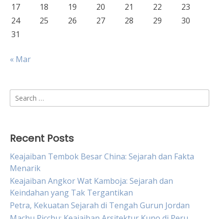
17
18
19
20
21
22
23
24
25
26
27
28
29
30
31
« Mar
Search
for:
Recent Posts
Keajaiban Tembok Besar China: Sejarah dan Fakta
Menarik
Keajaiban Angkor Wat Kamboja: Sejarah dan
Keindahan yang Tak Tergantikan
Petra, Kekuatan Sejarah di Tengah Gurun Jordan
Machu Picchu: Keajaiban Arsitektur Kuno di Peru