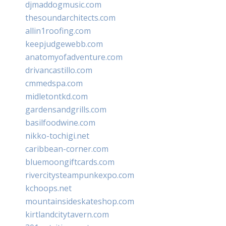
djmaddogmusic.com
thesoundarchitects.com
allin1roofing.com
keepjudgewebb.com
anatomyofadventure.com
drivancastillo.com
cmmedspa.com
midletontkd.com
gardensandgrills.com
basilfoodwine.com
nikko-tochigi.net
caribbean-corner.com
bluemoongiftcards.com
rivercitysteampunkexpo.com
kchoops.net
mountainsideskateshop.com
kirtlandcitytavern.com