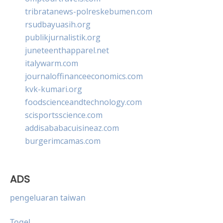
tribratanews-polreskebumen.com
rsudbayuasih.org
publikjurnalistik.org
juneteenthapparel.net
italywarm.com
journaloffinanceeconomics.com
kvk-kumari.org
foodscienceandtechnology.com
scisportsscience.com
addisababacuisineaz.com
burgerimcamas.com
ADS
pengeluaran taiwan
Togel