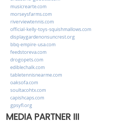
musicrearte.com
morseysfarms.com
riverviewtennis.com
official-kelly-toys-squishmallows.com
displaygardenonsuncrest.org
bbq-empire-usa.com
feedstoreva.com
drogopets.com
ediblechalk.com
tabletennisnearme.com
oaksofa.com
soultacohtx.com
capishcaps.com
gpsyfl.org
MEDIA PARTNER III