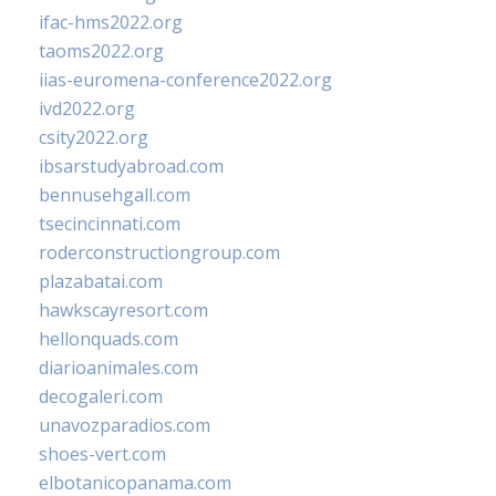
ifac-hms2022.org
taoms2022.org
iias-euromena-conference2022.org
ivd2022.org
csity2022.org
ibsarstudyabroad.com
bennusehgall.com
tsecincinnati.com
roderconstructiongroup.com
plazabatai.com
hawkscayresort.com
hellonquads.com
diarioanimales.com
decogaleri.com
unavozparadios.com
shoes-vert.com
elbotanicopanama.com