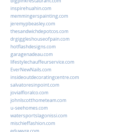
bigpinkrestaurant.com
inspirehuahin.com
memmingerspainting.com
jeremypbeasley.com
thesandwichdepotcos.com
drgiggleshouseofpain.com
hotflashdesigns.com
garagenadeau.com
lifestylechauffeurservice.com
EverNewNails.com
insideoutdecoratingcentre.com
salvatoresinpoint.com
jovialfloralco.com
johnlscotthometeam.com
u-seehomes.com
watersportslagonissi.com
mischieffashion.com
eduwyre.com