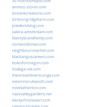
301nutritionspot.com
ammos-stores.com
loceanecreations.com
birdsongridgefarm.com
joiedevivblog.com
valera-amsterdam.com
libertybrandhemp.com
norwoodinnwi.com
neighboursmarket.com
blackanguscareers.com
bolesfororegon.com
bodega-ole.com
thestreamlinerlounge.com
mestrinorubanofc.com
novelatherton.com
nassvalleygardens.net
electjohnstewart.com
omptourtravels.com