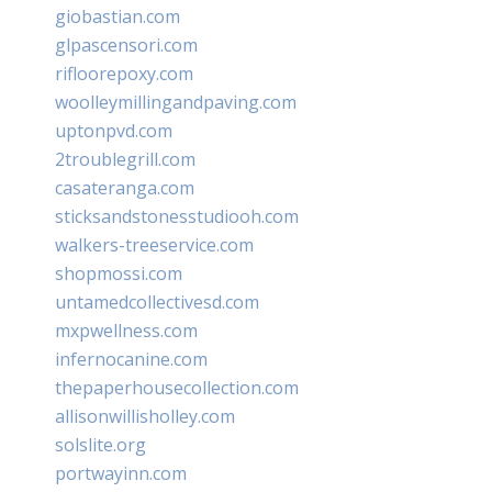
giobastian.com
glpascensori.com
rifloorepoxy.com
woolleymillingandpaving.com
uptonpvd.com
2troublegrill.com
casateranga.com
sticksandstonesstudiooh.com
walkers-treeservice.com
shopmossi.com
untamedcollectivesd.com
mxpwellness.com
infernocanine.com
thepaperhousecollection.com
allisonwillisholley.com
solslite.org
portwayinn.com