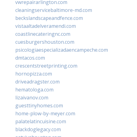
vwrepairarlington.com
cleaningservicebaltimore-md.com
beckslandscapeandfence.com
vistaaltadelveramendi.com
coastlinecateringnc.com
cuesburgershouston.com
psicologiaespecializadaencampeche.com
dmtacos.com
crescentstreetprinting.com
hornopizza.com
driveadragster.com
hematologa.com
lizaivanov.com
guesttinyhomes.com
home-plow-by-meyer.com
palatelatincuisine.com
blackdoglegacy.com