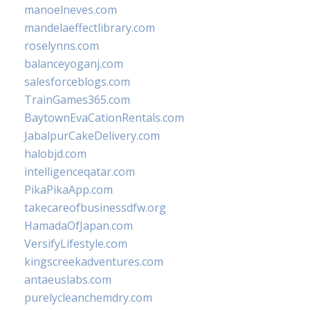
manoelneves.com
mandelaeffectlibrary.com
roselynns.com
balanceyoganj.com
salesforceblogs.com
TrainGames365.com
BaytownEvaCationRentals.com
JabalpurCakeDelivery.com
halobjd.com
intelligenceqatar.com
PikaPikaApp.com
takecareofbusinessdfw.org
HamadaOfJapan.com
VersifyLifestyle.com
kingscreekadventures.com
antaeuslabs.com
purelycleanchemdry.com