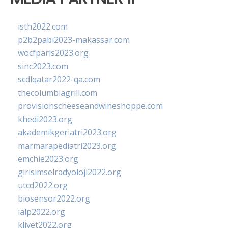
isth2022.com
p2b2pabi2023-makassar.com
wocfparis2023.org
sinc2023.com
scdlqatar2022-qa.com
thecolumbiagrill.com
provisionscheeseandwineshoppe.com
khedi2023.org
akademikgeriatri2023.org
marmarapediatri2023.org
emchie2023.org
girisimselradyoloji2022.org
utcd2022.org
biosensor2022.org
ialp2022.org
klivet2022.org