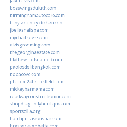
jakehovis.com
bosswingsduluth.com
birminghamautocare.com
tonyscountrykitchen.com
jbellasnailspa.com
mychaihouse.com
alvisgrooming.com
thegeorginaestate.com
blythewoodseafood.com
paolosdelibangkok.com
bobacove.com
phoone24brookfield.com
mickeybarmama.com
roadwayconstructioninc.com
shopdragonflyboutique.com
sportszilla.org
batchprovisionsbar.com
brasserie-gobette.com